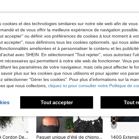
 cookies et des technologies similaires sur notre site web afin de vous 
andé et de vous offrir la meilleure expérience de navigation possibl
Tout accepter" ou définir vos préférences de cookies à tout moment à vot
ut accepter", nous définirons tous les cookies optionnels, qui nous aide
es fonctionnalités améliorées et à personnaliser le contenu et les publici
d'achat avec SHEIN. En sélectionnant "Tout rejeter", vous autorisez l'uti
nt nécessaires qui permettent à notre site web de fonctionner. Vous po
ifiant les paramètres de votre navigateur, mais cela peut affecter le 
 savoir plus sur les cookies que nous utilisons et pour ajuster vos par
lez sélectionner "Gérer les cookies". Pour plus d'informations sur la ma
ées que nous collectons,
cliquez ici pour consulter notre Politique de con
kies
Tout accepter
Tout r
5
Queue De Cheval À Cordon De Serrage En Cheveux Synthétiques Résistants À La Chaleur, Bouclée Profonde, Minuterie, Extension Afro-kinky Pour Femmes
Paquet unique d'été de chignon synthétique africain, style de cheveux bouclés africains, extensions de cheveux synthétiques courts en queue de cheval (noir, 8-10 pouces)