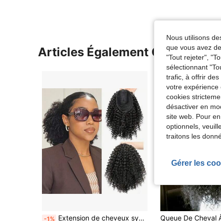
Nous utilisons des
que vous avez dem
Articles Également Consultés
"Tout rejeter", "
sélectionnant "To
trafic, à offrir d
votre expérience 
cookies stricteme
désactiver en mod
site web. Pour en
optionnels, veuil
traitons les donn
Gérer les coo
Extension de cheveux synthétiques frisés en queue de cheval 10 pouces court bouclé kinky avec cordon pour femmes pour un port quotidien, queue de cheval synthétique frisée postiche
-1%