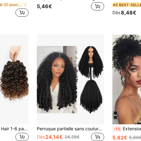
de 20 pouces Extensions synthétiques
#2 BEST-SELL
5,46€
8,48€
Dès
GoGo Curl Crochet Hair 1-6 paquets Cheveux Crochetés Vague d'Eau 10/14/18/22 Pouces Cheveux Crochetés Bouclés Pour Femmes Boucles De Plage Courtes Cheveux Crochetés Synthétiques Extensions De Cheveux Torsadés Profonds
Perruque partielle sans couture en V pour femmes, cheveux bouclés et lisses avec des extrémités bouclées, perruque synthétique mi-tête
Extensions de chignon synthétiques pour cheveu
-1%
24,14€
Dès
24,38€
5,82€
5,88