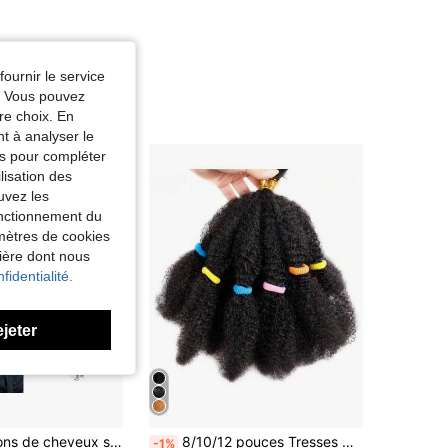
fournir le service
e. Vous pouvez
re choix. En
nt à analyser le
tés pour compléter
lisation des
uvez les
fonctionnement du
amètres de cookies
nière dont nous
fidentialité.
ejeter
de 8 pouces Extensions synthétiques
#2 BEST-SELLERS
140G Extensions de cheveux synthétiques boucles Jerry marron foncé (2# 24 pouces) (7 pièces/paquet)
8/10/12 pouces Tresses Marley douces et moelleuses, tresses africaines bouclées au crochet, tresses Marley synthétiques, cheveux de tressage au crochet en vrac, tresses courtes, tresses Marley, convenant aux femmes africaines, édition du Nouvel An
-1%