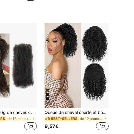
5
1 paquet de 50g de cheveux bruns Afro Kinkys en vrac de 12/16 pouces pour extensions de tresses Kinkys. Cheveux torsadés souples pour réparer les locks, les micro-tresses/tresses Marley. Cheveux synthétiques pour femmes et hommes.
Queue de cheval courte et bouclée à la mode, 12 pouces, naturelle avec cordon de serrage, 2 clips, fibre synthétique pour femmes africaines
de 16 pouces Extensions synthétiques
de 12 pouces Extensions synthétiques
ERS
#9 BEST-SELLERS
9,57€