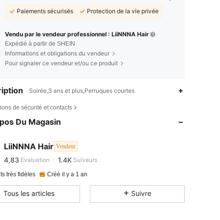
Paiements sécurisés
Protection de la vie privée
Vendu par le vendeur professionnel : LiiNNNA Hair
Expédié à partir de SHEIN
Informations et obligations du vendeur
Pour signaler ce vendeur et/ou ce produit
iption
Soirée,3 ans et plus,Perruques courtes
ions de sécurité et contacts
opos Du Magasin
LiiNNNA Hair
Vendeur
4,83
1.4K
Evaluation
Suiveurs
i***7
est en train de naviguer
ts très fidèles
Créé il y a 1 an
Tous les articles
Suivre