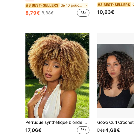
#3 BEST-SELLERS
de 10 pouces Extensions synthétiques
#8 BEST-SELLERS
10,63€
8,79€
8,88€
Perruque synthétique blonde bouclée pour femme, perruque courte de style africain douce avec frange, résistante à la chaleur, boucles pleines, convient pour un port quotidien
17,06€
4,68€
Dès