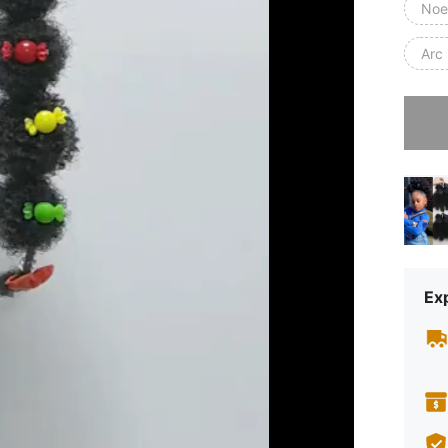
Noe
Arc 
Désolés,
Exp