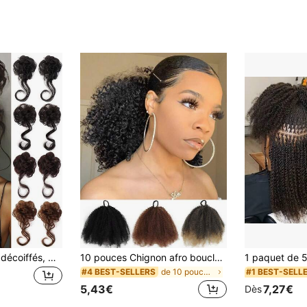
2 pièces Chignons décoiffés, Coiffure chignon ébouriffé, Avec extensions de chignon bouclé, Accessoires de chignon bouclé et ondulé synthétique, Élastiques à cheveux pour femmes
10 pouces Chignon afro bouclé crépus synthétique, Chignon afro tressé noir, Chouchou élastique pour chignon
de 10 pouces Extensions synthétiques
#4 BEST-SELLERS
#1 BEST-SELL
5,43€
7,27€
Dès