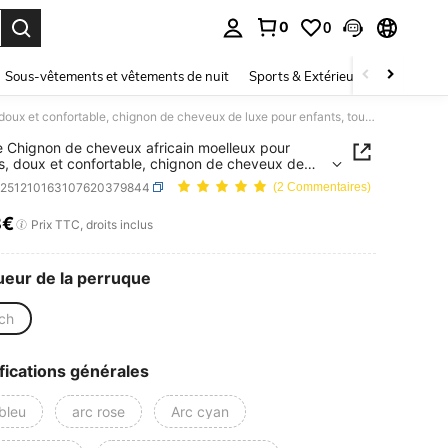
0
0
ouver. Press Enter to select.
Sous-vêtements et vêtements de nuit
Sports & Extérieur
Enfants
1 pièce Chignon de cheveux africain moelleux pour enfants, doux et confortable, chignon de cheveux de luxe pour enfants, toucher doux, moelleux et bouclé, convient aux filles, avec élasticité
e Chignon de cheveux africain moelleux pour
s, doux et confortable, chignon de cheveux de
our enfants, toucher doux, moelleux et bouclé,
b251210163107620379844
(2 Commentaires)
t aux filles, avec élasticité
8€
ICE AND AVAILABILITY
Prix TTC, droits inclus
eur de la perruque
nch
fications générales
bleu
arc rose
Arc cyan