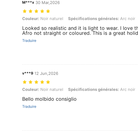
M***x
30 Mar,2026
Couleur: Noir naturel, Spécifications générales: Arc noir, Longueur d
Couleur:
Noir naturel
Spécifications générales:
Arc noir
Looked so realistic and it is light to wear. I love th
Afro not straight or coloured. This is a great hol
Traduire
v***9
12 Jun,2026
Couleur: Noir naturel, Spécifications générales: Arc noir, Longueur d
Couleur:
Noir naturel
Spécifications générales:
Arc noir
Bello molbido consiglio
Traduire