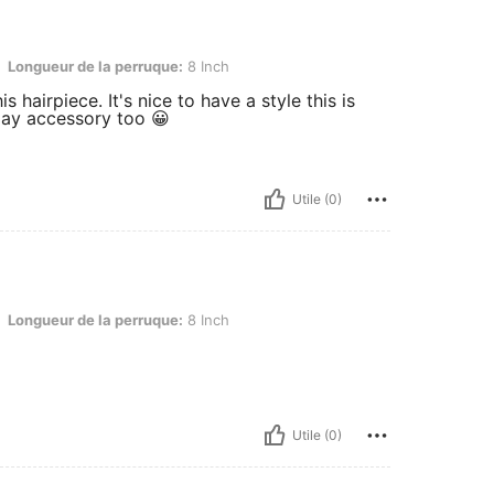
e la perruque: 8 Inch
Longueur de la perruque:
8 Inch
is hairpiece. It's nice to have a style this is
iday accessory too 😀
Utile (0)
e la perruque: 8 Inch
Longueur de la perruque:
8 Inch
Utile (0)