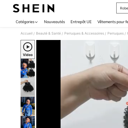
Robe
Use up 
Catégories
Nouveautés
Entrepôt UE
Vêtements pour 
Accueil
Beauté & Santé
Perruques & Accessoires
Perruques
/
/
/
/
Video