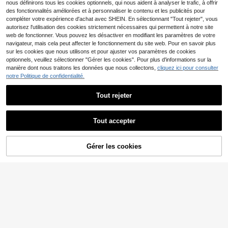
nous définirons tous les cookies optionnels, qui nous aident à analyser le trafic, à offrir
des fonctionnalités améliorées et à personnaliser le contenu et les publicités pour
compléter votre expérience d'achat avec SHEIN. En sélectionnant "Tout rejeter", vous
autorisez l'utilisation des cookies strictement nécessaires qui permettent à notre site
web de fonctionner. Vous pouvez les désactiver en modifiant les paramètres de votre
Économiser 0,06€
navigateur, mais cela peut affecter le fonctionnement du site web. Pour en savoir plus
Bouteille d'eau pliable 550 ml/18,6
sur les cookies que nous utilisons et pour ajuster vos paramètres de cookies
oz - Tasse à eau de sport extérieur
optionnels, veuillez sélectionner "Gérer les cookies". Pour plus d'informations sur la
5
,86€
-1%
5,92€
- Tasse à eau portable
manière dont nous traitons les données que nous collectons,
cliquez ici pour consulter
notre Politique de confidentialité.
Tout rejeter
1 pièce Tasse spatiale mignonne ré
sistante haute température de 700
(1000+)
ml/23,67 oz, bouteille d'eau portabl
Tout accepter
5
e pour les activités de plein air, cad
,18€
eau parfait pour Pâques, Jour de l'In
dépendance, Journée de la femme,
Gérer les cookies
Fête des mères, Saint-Valentin
AJOUTER AU PANIER