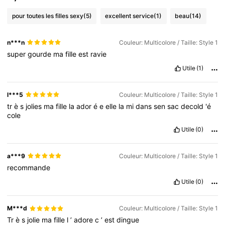
pour toutes les filles sexy
(5)
excellent service
(1)
beau
(14)
n***n
Couleur: Multicolore / Taille: Style 1
super
gourde
ma
fille
est
ravie
Utile
(1)
l***5
Couleur: Multicolore / Taille: Style 1
tr
è
s
jolies
ma
fille
la
ador
é
e
elle
la
mi
dans
sen
sac
decold
'é
cole
Utile
(0)
a***9
Couleur: Multicolore / Taille: Style 1
recommande
Utile
(0)
M***d
Couleur: Multicolore / Taille: Style 1
Tr
è
s
jolie
ma
fille
l
’
adore
c
’
est
dingue