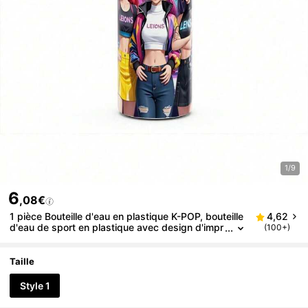
1/9
6
,08€
1 pièce Bouteille d'eau en plastique K-POP, bouteille
4,62
d'eau de sport en plastique avec design d'impr
(100+)
ession de dessin animé, bouchon à rabat, bout
eille d'eau réutilisable, bouteille de boisson de voya
ge légère et étanche, convient pour les cadeaux d'a
Taille
nniversaire, Noël, Halloween, Thanksgiving
Style 1