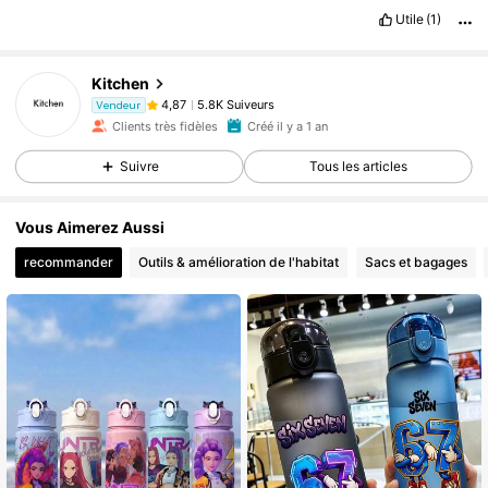
Utile
(1)
Kitchen
5.8K Suiveurs
4,87
Vendeur
Clients très fidèles
Créé il y a 1 an
Suivre
Tous les articles
Vous Aimerez Aussi
recommander
Outils & amélioration de l'habitat
Sacs et bagages