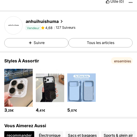
Utile
(0)
127 Suiveurs
4,68
anhuihuishuma
127 Suiveurs
4,68
Vendeur
f***9
est en train de naviguer
127 Suiveurs
4,68
Suivre
Tous les articles
Styles À Assortir
ensembles
3
4
5
,25€
,41€
,07€
Vous Aimerez Aussi
recommander
Électronique
Sacs et bagages
Sports & plein air