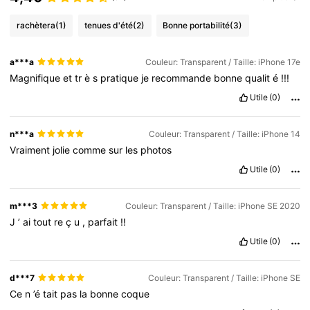
rachètera
(1)
tenues d'été
(2)
Bonne portabilité
(3)
a***a
Couleur: Transparent / Taille: iPhone 17e
Magnifique
et
tr
è
s
pratique
je
recommande
bonne
qualit
é
!!!
Utile
(0)
n***a
Couleur: Transparent / Taille: iPhone 14
Vraiment
jolie
comme
sur
les
photos
Utile
(0)
m***3
Couleur: Transparent / Taille: iPhone SE 2020
J
’
ai
tout
re
ç
u
,
parfait
!!
Utile
(0)
d***7
Couleur: Transparent / Taille: iPhone SE
Ce
n
’é
tait
pas
la
bonne
coque