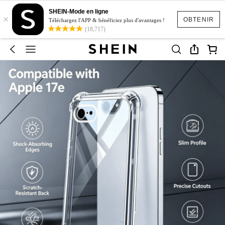
SHEIN-Mode en ligne
×
OBTENIR
Téléchargez l'APP & bénéficiez plus d'avantages !
(18,717)