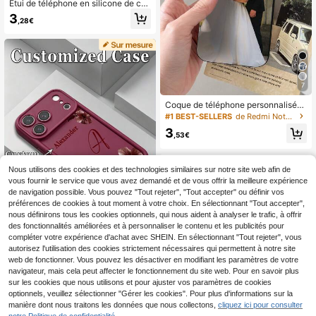
Étui de téléphone en silicone de co
uleur unie ultra-fin, transparent et s
3
,28€
ouple, compatible avec iPhone 16 1
5 14 13 12 11 Pro Max Plus Mini. Co
que arrière transparente. Compatibl
e avec SE3 SE2 8 7 6 Plus. Étanch
e, antichoc, anti-chute et anti-rayur
es. Version internationale, pas la ver
sion domestique. Cadeau d'anniver
7
saire, professionnel, bureau
Coque de téléphone personnalisée
avec photo DIY, épaisse et anticho
#1 BEST-SELLERS
de Redmi Note 11 étuis de téléphone
c, protection pour S21 S22 S23 S24
3
A12 A13 A14 A15 A21s XR 11 13 15
,53€
16 Pro Max, cadeau personnalisé p
our Halloween, mariage, anniversair
e, pour lui, pour elle, esthétique, cad
Nous utilisons des cookies et des technologies similaires sur notre site web afin de
eau pour la fête des pères, cadeau
vous fournir le service que vous avez demandé et de vous offrir la meilleure expérience
de Noël
de navigation possible. Vous pouvez "Tout rejeter", "Tout accepter" ou définir vos
préférences de cookies à tout moment à votre choix. En sélectionnant "Tout accepter",
nous définirons tous les cookies optionnels, qui nous aident à analyser le trafic, à offrir
des fonctionnalités améliorées et à personnaliser le contenu et les publicités pour
7
compléter votre expérience d'achat avec SHEIN. En sélectionnant "Tout rejeter", vous
autorisez l'utilisation des cookies strictement nécessaires qui permettent à notre site
KK CASE
web de fonctionner. Vous pouvez les désactiver en modifiant les paramètres de votre
1 pièce Étui de téléphone personnal
navigateur, mais cela peut affecter le fonctionnement du site web. Pour en savoir plus
isé avec 26 lettres, style Morandi, m
3
,89€
sur les cookies que nous utilisons et pour ajuster vos paramètres de cookies
otif hibiscus marron, bord en TPU é
paissi anti-chute, compatible avec
optionnels, veuillez sélectionner "Gérer les cookies". Pour plus d'informations sur la
Apple 17ProMax/16 Pro Max/15Pro/
manière dont nous traitons les données que nous collectons,
cliquez ici pour consulter
14 Plus/13 Pro/12 Pro Max/11/XsMa