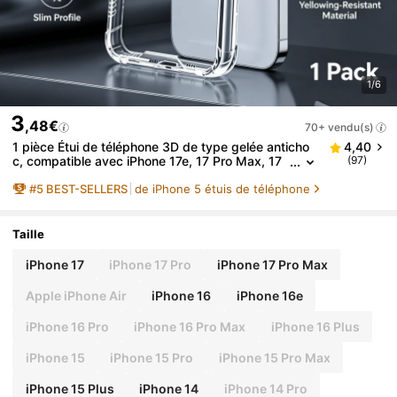
1/6
3
,48€
70+ vendu(s)
1 pièce Étui de téléphone 3D de type gelée anticho
4,40
c, compatible avec iPhone 17e, 17 Pro Max, 17
(97)
Pro, 17, 16 Pro Max, 16 Pro, 15 Pro Max, 15 Pro,
#
5
BEST-SELLERS
de iPhone 5 étuis de téléphone
15, 16. Étui de téléphone de couleur unie, étui de tél
éphone minimaliste, étui de téléphone avec protecti
on contre les chutes de niveau militaire, étui de télé
phone transparent, sain et sans formaldéhyde, ami
Taille
cal pour la peau et résistant aux rayures, inodore.
iPhone 17
iPhone 17 Pro
iPhone 17 Pro Max
Apple iPhone Air
iPhone 16
iPhone 16e
iPhone 16 Pro
iPhone 16 Pro Max
iPhone 16 Plus
iPhone 15
iPhone 15 Pro
iPhone 15 Pro Max
iPhone 15 Plus
iPhone 14
iPhone 14 Pro