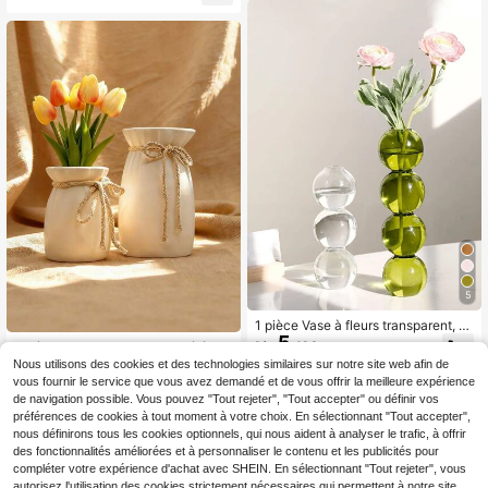
l'hôtel, les cadeaux de ferme, la déc
erme, motif floral vert, décoration d
oration de chambre pour anniversai
e maison bohème, convient pour le
re et remise de diplôme
salon, la chambre, le plateau de tabl
e, peut contenir des fleurs fraîches/f
leurs séchées, cadeau de fête
5
1 pièce Vase à fleurs transparent, v
5
ase en verre moderne pour fleurs po
Dès
,48€
2 pièces Ensemble de vases élégan
ur la décoration de la maison, décor
4
ts (inclut un nœud décoratif) - Gran
Nous utilisons des cookies et des technologies similaires sur notre site web afin de
Dès
,38€
-2%
4,48€
ation de la maison, vase à fleurs, ce
d vase cylindrique, convient pour le
vous fournir le service que vous avez demandé et de vous offrir la meilleure expérience
ntre de table, décoration de table, c
s fleurs fraîches et séchées, décora
de navigation possible. Vous pouvez "Tout rejeter", "Tout accepter" ou définir vos
adeaux d'anniversaire, remise des d
tion minimaliste pour la maison, parf
iplômes, retour à l'école, décoration
préférences de cookies à tout moment à votre choix. En sélectionnant "Tout accepter",
ait pour le rebord de fenêtre, le bure
de la chambre, fournitures scolaires
nous définirons tous les cookies optionnels, qui nous aident à analyser le trafic, à offrir
au, la chambre à coucher, crée une
des fonctionnalités améliorées et à personnaliser le contenu et les publicités pour
ambiance, essentiel pour les arrang
ements floraux, vase conçu spécifiq
compléter votre expérience d'achat avec SHEIN. En sélectionnant "Tout rejeter", vous
uement pour les présentations de fl
autorisez l'utilisation des cookies strictement nécessaires qui permettent à notre site