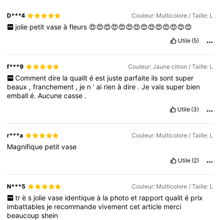
D***4
Couleur: Multicolore / Taille: L
jolie
petit
vase
à
fleurs
😍😍😍😍😍😍😍😍😍😍😍😍😍😍
Utile
(5)
f***9
Couleur: Jaune citron / Taille: L
Comment
dire
la
qualit
é
est
juste
parfaite
ils
sont
super
beaux
,
franchement
,
je
n
’
ai
rien
à
dire
.
Je
vais
super
bien
emball
é.
Aucune
casse
.
Utile
(3)
r***a
Couleur: Multicolore / Taille: L
Magnifique
petit
vase
Utile
(2)
N***5
Couleur: Multicolore / Taille: L
tr
è
s
jolie
vase
identique
à
la
photo
et
rapport
qualit
é
prix
imbattables
je
recommande
vivement
cet
article
merci
beaucoup
shein