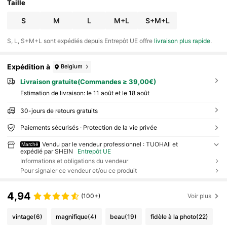
Taille
S
M
L
M+L
S+M+L
​S, L, S+M+L sont expédiés depuis Entrepôt UE offre
livraison plus rapide
.
Expédition à
Belgium
Livraison gratuite(Commandes ≥ 39,00€)
Estimation de livraison:
le 11 août et le 18 août
30-jours de retours gratuits
Paiements sécurisés · Protection de la vie privée
Vendu par le vendeur professionnel : TUOHAIi et
Marché
expédié par SHEIN
Entrepôt UE
Informations et obligations du vendeur
Pour signaler ce vendeur et/ou ce produit
4,94
(100+)
Voir plus
vintage
(6)
magnifique
(4)
beau
(19)
fidèle à la photo
(22)