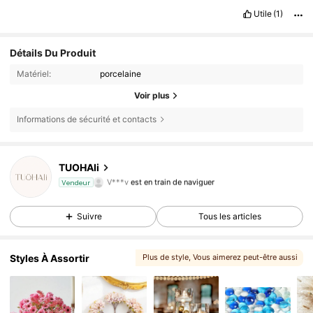
Utile
(1)
Détails Du Produit
Matériel:
porcelaine
Voir plus
Informations de sécurité et contacts
1.8K Suiveurs
4,88
TUOHAIi
V***v
est en train de naviguer
Vendeur
1.8K Suiveurs
4,88
1.8K Suiveurs
4,88
Suivre
Tous les articles
Styles À Assortir
Plus de style
, Vous aimerez peut-être aussi
, Vous pourriez aimer