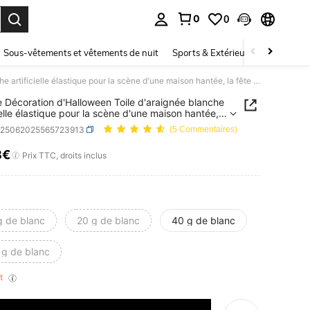
0
0
ouver. Press Enter to select.
Sous-vêtements et vêtements de nuit
Sports & Extérieur
Enfants
1 pièce Décoration d'Halloween Toile d'araignée blanche artificielle élastique pour la scène d'une maison hantée, la fête d'Halloween à la maison et la décoration
e Décoration d'Halloween Toile d'araignée blanche
cielle élastique pour la scène d'une maison hantée,
e d'Halloween à la maison et la décoration
h25062025565723913
(5 Commentaires)
8€
ICE AND AVAILABILITY
Prix TTC, droits inclus
g de blanc
20 g de blanc
40 g de blanc
 g de blanc
nt