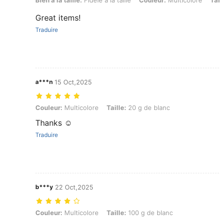
Great items!
Traduire
a***n
15 Oct,2025
Couleur: Multicolore, Taille: 20 g de blanc
Couleur:
Multicolore
Taille:
20 g de blanc
Thanks ☺️
Traduire
b***y
22 Oct,2025
Couleur: Multicolore, Taille: 100 g de blanc
Couleur:
Multicolore
Taille:
100 g de blanc