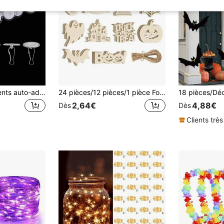
Crochets transparents auto-adhésifs, crochets de plafond amovibles, crochets sans dommage et sans perçage, convenant pour accrocher les décorations de Noël et du Nouvel An
24 pièces/12 pièces/1 pièce Formes de citrouilles en bois pour la peinture DIY, décorations de fête d'Halloween, kits d'artisanat, ornements muraux à suspendre, décorations d'Halloween, décoration de la maison, décorations de fête de vacances, décorations de citrouilles, peinture, Halloween, découpes de papier pour la décoration de Thanksgiving, œuvres inachevées, pièces de citrouilles en bois vierges inachevées, convient pour l'artisanat de récolte à la maison, motifs de paysage automnal à suspendre, design plat 2D
2,64€
4,88€
Dès
Dès
Clients très