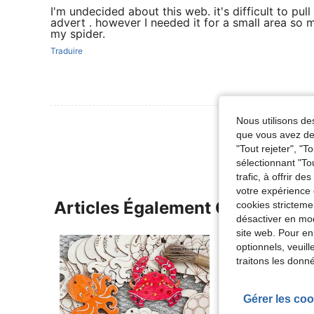
I'm undecided about this web. it's difficult to pul
advert . however I needed it for a small area so m
my spider.
Traduire
Nous utilisons des
Voir Plus D
que vous avez dem
"Tout rejeter", "
sélectionnant "To
trafic, à offrir d
votre expérience 
Articles Également Consultés
cookies stricteme
désactiver en mod
site web. Pour en
optionnels, veuil
traitons les donn
Gérer les coo