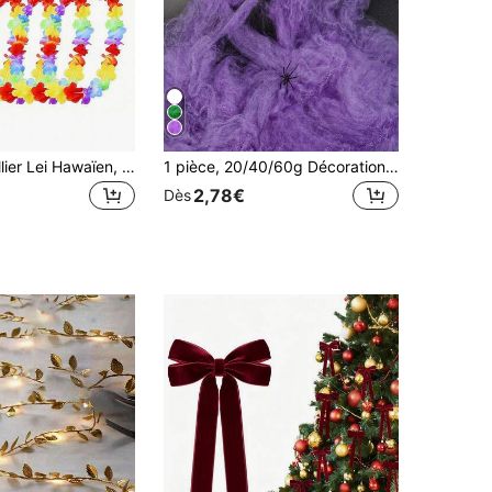
10pcs/Set Collier Lei Hawaïen, Bandeau de Fête Thème Floral Tropical Hawaïen, Cadeau de Fête, Décoration de Mariage de Vacances, Plage, Anniversaire, Fournitures de Fête, Bandeau Lei, Décoration de Mariage de Vacances, Plage, Anniversaire, Noël
1 pièce, 20/40/60g Décorations d'Halloween en toile d'araignée, livrées avec des araignées factices, toile d'araignée super extensible, convient pour les fournitures de fête d'Halloween intérieure/extérieure
2,78€
Dès