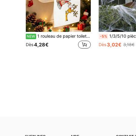
1 rouleau de papier toilette de Noël avec motif de renne, papier toilette de salle de bain décoratif mignon de Noël, décoration de salle de bain de Noël amusante, serviettes pour invités, Joyeux Noël, fournitures pour fête de Noël, décoration de maison d'hiver, décoration de Noël, ambiance de Noël, cadeau de Noël, faveur de fête, décoration de table, ornement de Noël,
1/3/5/10 pièces Décorations d'Halloween Toile d'araignée artificielle ultra extensible avec araign
NEW
-5%
4,28€
3,02€
Dès
Dès
3,18€