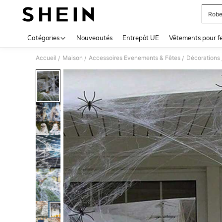
Robe
Use up 
Catégories
Nouveautés
Entrepôt UE
Vêtements pour 
Accueil
Maison
Accessoires Evenements & Fêtes
Décorations
/
/
/