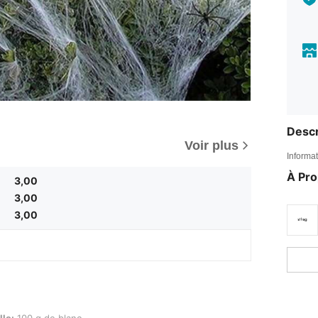
Descr
Voir plus
Informat
À Pr
3,00
3,00
3,00
de blanc
lle:
100 g de blanc