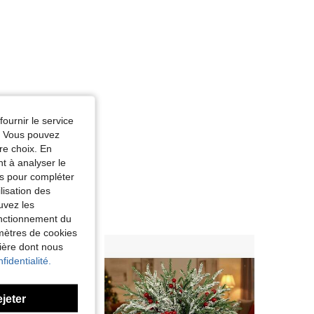
fournir le service
e. Vous pouvez
re choix. En
nt à analyser le
tés pour compléter
lisation des
uvez les
fonctionnement du
amètres de cookies
nière dont nous
fidentialité.
ejeter