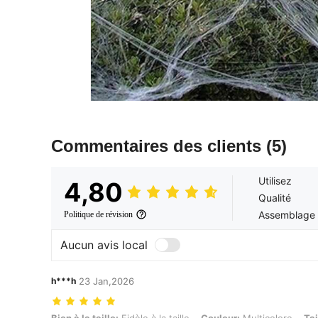
Commentaires des clients
(5)
Utilisez
4,80
Qualité
Assemblage
Politique de révision
Aucun avis local
h***h
23 Jan,2026
Bien à la taille: Fidèle à la taille, Couleur: Multicolore, Taille: 100 g 
Bien à la taille:
Fidèle à la taille
Couleur:
Multicolore
Tai