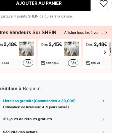
AJOUTER AU PANIER
 jusqu'à
4
points SHEIN calculés à la caisse.
tres Vendeurs Sur SHEIN
Afficher tous les 9 vendeurs
2,48€
2,45€
2,48€
ès
Dès
Dès
HRUU
balangDS
zhili yu
édition à
Belgium
Livraison gratuite(Commandes ≥ 39,00€)
Estimation de livraison:
4-9 jours ouvrés
30-jours de retours gratuits
Sécurité des achats