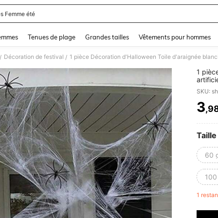
s Femme été
and down arrow keys to navigate search Dernière recherche and Rechercher et Tr
femmes
Tenues de plage
Grandes tailles
Vêtements pour hommes
Décoration de festival
/
/
1 pièc
artifi
la fêt
SKU: s
3
,9
PR
Taille
60 
100
1 resta