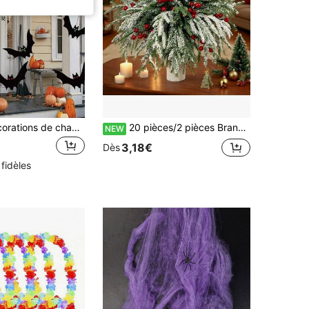
18 pièces/Décorations de chauve-souris suspendues pour Halloween, convenant pour les arbres extérieurs, la cour, la décoration de fête sur le porche, pendentif de chauve-souris d'automne pour Halloween, rouge jaune vert couleurs multiples disponibles, convenant pour la décoration d'atmosphère d'horreur intérieure et extérieure, fournitures de décoration de fête d'automne pour Halloween, décoration de la maison, décoration d'Halloween, décoration de chambre, décoration de Noël, cadeau de Noël, décoration de Noël
20 pièces/2 pièces Branches de pin Norfolk artificielles avec baies rouges, couronne de cèdre, convient pour les couronnes de Noël, les remplissages de vases, la décoration de la maison, facile à assembler, projets DIY, arrangements de table à thème de Noël, couronnes de vacances d'hiver
NEW
3,18€
Dès
 fidèles