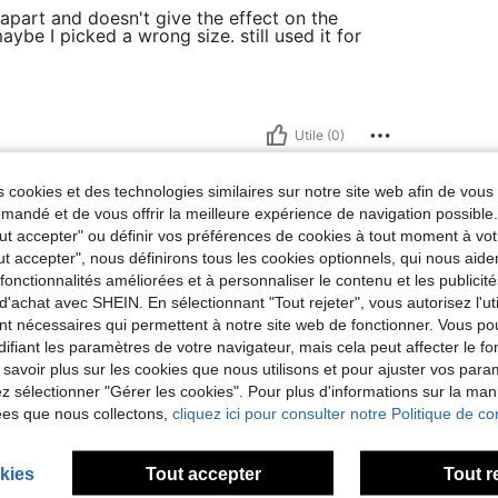
l apart and doesn't give the effect on the
aybe I picked a wrong size. still used it for
Utile (0)
 cookies et des technologies similaires sur notre site web afin de vous 
'avis
andé et de vous offrir la meilleure expérience de navigation possibl
Tout accepter" ou définir vos préférences de cookies à tout moment à vot
ut accepter", nous définirons tous les cookies optionnels, qui nous aide
es fonctionnalités améliorées et à personnaliser le contenu et les publici
d'achat avec SHEIN. En sélectionnant "Tout rejeter", vous autorisez l'uti
nt nécessaires qui permettent à notre site web de fonctionner. Vous po
ifiant les paramètres de votre navigateur, mais cela peut affecter le 
 savoir plus sur les cookies que nous utilisons et pour ajuster vos par
lez sélectionner "Gérer les cookies". Pour plus d'informations sur la ma
ées que nous collectons,
cliquez ici pour consulter notre Politique de con
kies
Tout accepter
Tout r