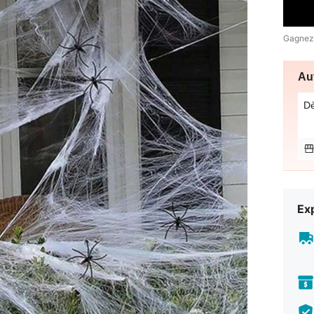
Gagnez
Au
D
Exp