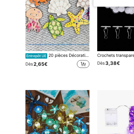
20 pièces Décorations en bois creux thème océan non peintes, ornements de vie marine à peindre soi-même, décoration suspendue en bois, convient pour fête de plage d'été, fête d'Halloween et décoration de la maison, décorations suspendues de vacances, artisanat DIY, projets artistiques, fournitures de fête de mariage et d'anniversaire, décoration d'automne, cordons (20 pièces/10 pièces/1 pièce)
Entrepôt UE
3,38€
Dès
2,65€
Dès