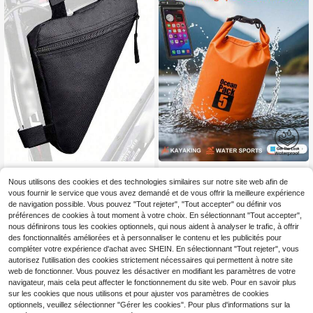
Sacoche triangulaire pour vélo, poc
1 pièce Sac bandoulière épaissi pou
hette accessoire de vélo imperméa
r femmes, sac de sport extérieur en
Nous utilisons des cookies et des technologies similaires sur notre site web afin de
3
2
Dès
,98€
Dès
,67€
ble pour ranger téléphone, portefeui
PVC camouflage imperméable 2L/5
vous fournir le service que vous avez demandé et de vous offrir la meilleure expérience
lle, clés, sac de vélo de montagne/r
L/10L/15L, pochette imperméable m
de navigation possible. Vous pouvez "Tout rejeter", "Tout accepter" ou définir vos
oute portable
ultifonctionnelle, sac portable pour
préférences de cookies à tout moment à votre choix. En sélectionnant "Tout accepter",
natation/randonnée en rivière/dériv
nous définirons tous les cookies optionnels, qui nous aident à analyser le trafic, à offrir
e, sac de sport extérieur imperméab
des fonctionnalités améliorées et à personnaliser le contenu et les publicités pour
le, sac à bandoulière/sac à dos gran
de capacité imperméable pour plon
compléter votre expérience d'achat avec SHEIN. En sélectionnant "Tout rejeter", vous
gée/dérive/natation/plage/randonn
autorisez l'utilisation des cookies strictement nécessaires qui permettent à notre site
ée en rivière, sac seau imperméabl
web de fonctionner. Vous pouvez les désactiver en modifiant les paramètres de votre
e, sac à bandoulière de randonnée
navigateur, mais cela peut affecter le fonctionnement du site web. Pour en savoir plus
élégant pour femmes, convient pour
sur les cookies que nous utilisons et pour ajuster vos paramètres de cookies
ranger les vêtements/téléphone/por
optionnels, veuillez sélectionner "Gérer les cookies". Pour plus d'informations sur la
tefeuille/clés/cosmétiques/objets d