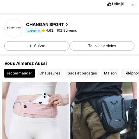
Utile
(0)
CHANGAN SPORT
102 Suiveurs
4,63
Vendeur
Suivre
Tous les articles
Vous Aimerez Aussi
recommander
Chaussures
Sacs et bagages
Maison
Téléphon