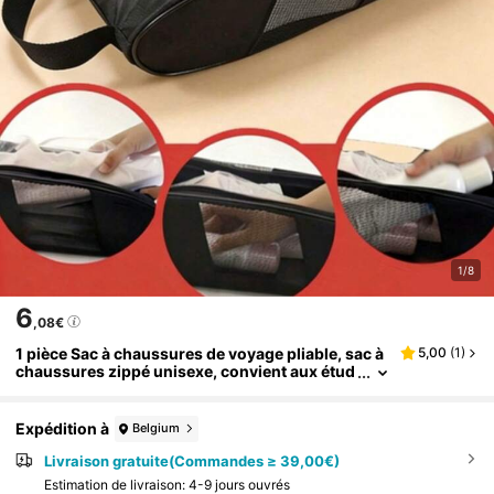
1/8
6
,08€
1 pièce Sac à chaussures de voyage pliable, sac à
5,00
(
1
)
chaussures zippé unisexe, convient aux étud
iants, aux travailleurs de bureau, aux voyage
urs, aux passionnés de fitness, aux vacances, au
x croisières, aux dortoirs, aux voyages d'affaires,
Expédition à
Belgium
au rangement des chaussures de gym, organisat
eur de bagages, pochette de rangement à l'épreu
Livraison gratuite(Commandes ≥ 39,00€)
ve de la poussière
Estimation de livraison:
4-9 jours ouvrés