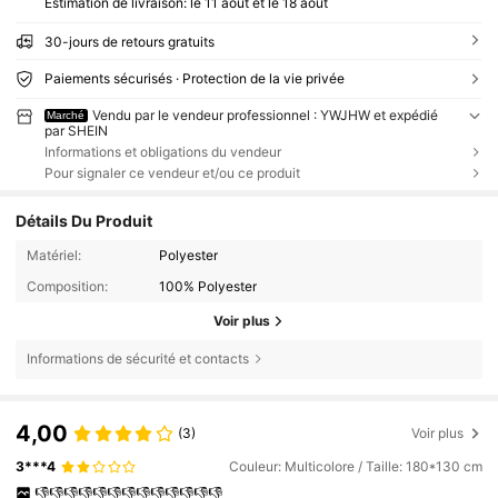
Estimation de livraison:
le 11 août et le 18 août
30-jours de retours gratuits
Paiements sécurisés · Protection de la vie privée
Vendu par le vendeur professionnel : YWJHW et expédié
Marché
par SHEIN
Informations et obligations du vendeur
Pour signaler ce vendeur et/ou ce produit
Détails Du Produit
Matériel:
Polyester
Composition:
100% Polyester
Voir plus
Informations de sécurité et contacts
4,00
(3)
Voir plus
3***4
Couleur: Multicolore / Taille: 180*130 cm
👎👎👎👎👎👎👎👎👎👎👎👎👎