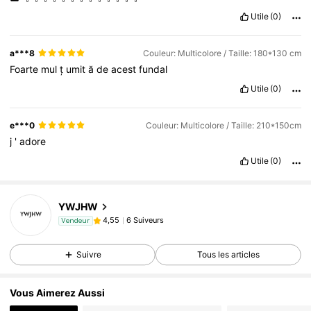
Utile
(0)
a***8
Couleur: Multicolore / Taille: 180*130 cm
Foarte
mul
ț
umit
ă
de
acest
fundal
Utile
(0)
e***0
Couleur: Multicolore / Taille: 210*150cm
j
'
adore
Utile
(0)
YWJHW
6 Suiveurs
4,55
Vendeur
Suivre
Tous les articles
Vous Aimerez Aussi