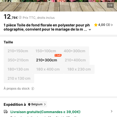
1/6
12
,78€
Prix TTC, droits inclus
1 pièce Toile de fond florale en polyester pour ph
4,00
(
3
)
otographie, convient pour le mariage de la m
ariée, la fête, la décoration de la Saint-Valenti
n, les fournitures de fête, les fournitures d'annive
rsaire, la décoration des fêtes
Taille
210*150cm
150*100cm
400*300cm
1 left
350*210cm
210*300cm
210*400cm
180*130 cm
180 x 400 cm
180 x 230 cm
210 x 130 cm
À propos du stock
Expédition à
Belgium
Livraison gratuite(Commandes ≥ 39,00€)