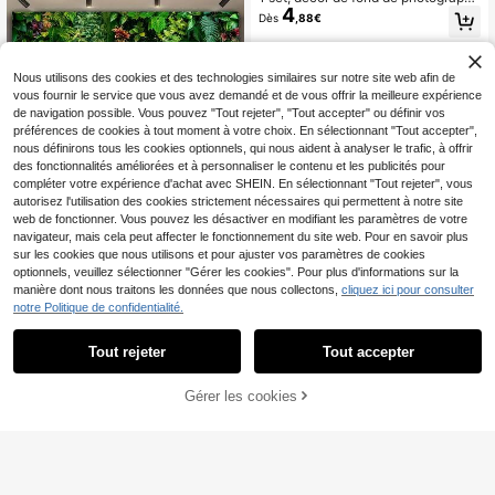
4
maison, le jardin, la décoration de la
e de mariage romantique, mur de fo
Dès
,88€
cour et le thème universel
nd en rose frais et coloré fait de mat
ériau polyester, baptême de la mari
ée, fiançailles, bannière de baptêm
e, accessoires de décoration pour s
Nous utilisons des cookies et des technologies similaires sur notre site web afin de
tudio photo
vous fournir le service que vous avez demandé et de vous offrir la meilleure expérience
de navigation possible. Vous pouvez "Tout rejeter", "Tout accepter" ou définir vos
préférences de cookies à tout moment à votre choix. En sélectionnant "Tout accepter",
nous définirons tous les cookies optionnels, qui nous aident à analyser le trafic, à offrir
des fonctionnalités améliorées et à personnaliser le contenu et les publicités pour
compléter votre expérience d'achat avec SHEIN. En sélectionnant "Tout rejeter", vous
autorisez l'utilisation des cookies strictement nécessaires qui permettent à notre site
web de fonctionner. Vous pouvez les désactiver en modifiant les paramètres de votre
1 pièce Bannière plate 2D Toile de f
navigateur, mais cela peut affecter le fonctionnement du site web. Pour en savoir plus
4
ond de photographie de forêt verte
Dès
,67€
sur les cookies que nous utilisons et pour ajuster vos paramètres de cookies
naturelle, décoration murale pour sa
optionnels, veuillez sélectionner "Gérer les cookies". Pour plus d'informations sur la
lon, chambre à coucher, bureau, dé
coration de la maison, décoration d
manière dont nous traitons les données que nous collectons,
cliquez ici pour consulter
e pièce, décoration de fête
15/16/20 pièces Lanternes en papie
notre Politique de confidentialité.
9
r vert sauge, Décoration de fête de j
Dès
,18€
ungle bohème, Lumières en papier
Tout rejeter
Tout accepter
de tailles assorties, Convient pour l
es mariages, les anniversaires, les d
ouches nuptiales, les anniversaires,
Gérer les cookies
AJOUTER AU PANIER
les remises de diplômes et le Nouve
l An, Sans cadre, Sans électricité, S
ans plumes, Parfait pour les événe
ments en plein air