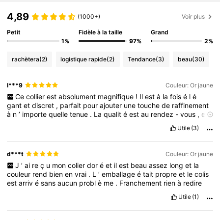
4,89
(1000+)
Voir plus
Petit
Fidèle à la taille
Grand
1%
97%
2%
rachètera
(2)
logistique rapide
(2)
Tendance
(3)
beau
(30)
l***9
Couleur: Or jaune
Ce
collier
est
absolument
magnifique
!
Il
est
à
la
fois
é
l
é
gant
et
discret
,
parfait
pour
ajouter
une
touche
de
raffinement
à
n
’
importe
quelle
tenue
.
La
qualit
é
est
au
rendez
-
vous
,
et
le
design
est
vraiment
soign
é.
Je
le
recommande
sans
h
é
siter
Utile
(3)
d***t
Couleur: Or jaune
J
’
ai
re
ç
u
mon
colier
dor
é
et
il
est
beau
assez
long
et
la
couleur
rend
bien
en
vrai
.
L
’
emballage
é
tait
propre
et
le
colis
est
arriv
é
sans
aucun
probl
è
me
.
Franchement
rien
à
redire
Utile
(1)