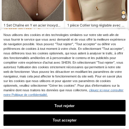
1 Set Chaîne en Y en acier inoxyda
1 pièce Collier long réglable avec p
ble argenté avec strass, double D+
endentif perle ronde en acier inoxyd
#3 BEST-SELLERS
de Plaqué or 18 carats Ensembles de colliers pour
3
,45€
2 perles+diamant nu, goutte d'eau,
able plaqué or 18 carats, design min
Nous utilisons des cookies et des technologies similaires sur notre site web afin de
4
croix plate, perle double D, croix pla
imaliste à la mode, convient pour un
Dès
,59€
vous fournir le service que vous avez demandé et de vous offrir la meilleure expérience
te en Y
port quotidien
de navigation possible. Vous pouvez "Tout rejeter", "Tout accepter" ou définir vos
préférences de cookies à tout moment à votre choix. En sélectionnant "Tout accepter",
nous définirons tous les cookies optionnels, qui nous aident à analyser le trafic, à offrir
des fonctionnalités améliorées et à personnaliser le contenu et les publicités pour
compléter votre expérience d'achat avec SHEIN. En sélectionnant "Tout rejeter", vous
autorisez l'utilisation des cookies strictement nécessaires qui permettent à notre site
web de fonctionner. Vous pouvez les désactiver en modifiant les paramètres de votre
navigateur, mais cela peut affecter le fonctionnement du site web. Pour en savoir plus
sur les cookies que nous utilisons et pour ajuster vos paramètres de cookies
optionnels, veuillez sélectionner "Gérer les cookies". Pour plus d'informations sur la
manière dont nous traitons les données que nous collectons,
cliquez ici pour consulter
notre Politique de confidentialité.
Tout rejeter
5
Tout accepter
1 pièce Collier long en acier inoxyd