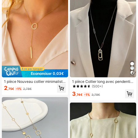
Économiser 0,03€
1 pièce Nouveau collier minimaliste
1 pièce Collier long avec pendentif
en métal à anneau pour femmes
géométrique minimaliste
(500+)
2
,75€
-1%
2,78€
3
,74€
-1%
3,78€