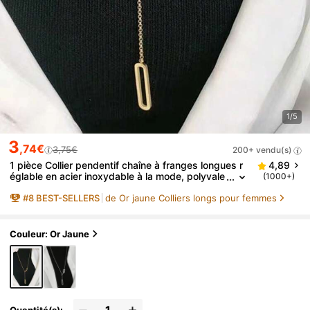
1/5
3
,74€
3,75€
200+ vendu(s)
1 pièce Collier pendentif chaîne à franges longues r
4,89
églable en acier inoxydable à la mode, polyvale
(1000+)
nt pour les femmes au quotidien, en soirée, acc
#
8
BEST-SELLERS
de Or jaune Colliers longs pour femmes
essoire de bijouterie étanche, cadeau pour la Saint-
Valentin, sans boîte-cadeau
Couleur: Or Jaune
Quantité(s):