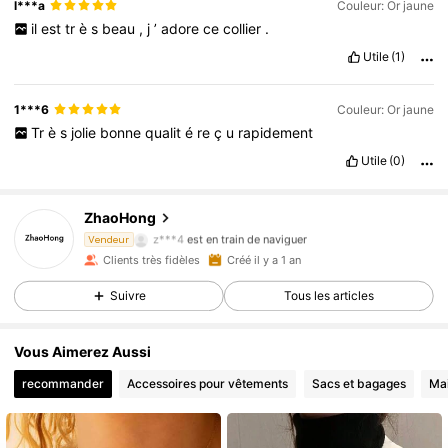
l***a
Couleur: Or jaune
il
est
tr
è
s
beau
,
j
’
adore
ce
collier
.
Utile
(1)
1***6
Couleur: Or jaune
Tr
è
s
jolie
bonne
qualit
é
re
ç
u
rapidement
Utile
(0)
ZhaoHong
8.4K Suiveurs
4,87
z***4
est en train de naviguer
Vendeur
8.4K Suiveurs
4,87
Clients très fidèles
Créé il y a 1 an
Suivre
Tous les articles
Vous Aimerez Aussi
recommander
Accessoires pour vêtements
Sacs et bagages
Ma