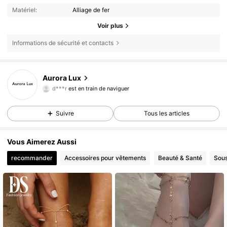
Matériel:
Alliage de fer
Voir plus
Informations de sécurité et contacts
11K Suiveurs
4,86
Aurora Lux
d***r
est en train de naviguer
11K Suiveurs
4,86
11K Suiveurs
4,86
Suivre
Tous les articles
11K Suiveurs
4,86
11K Suiveurs
4,86
Vous Aimerez Aussi
11K Suiveurs
4,86
recommander
Accessoires pour vêtements
Beauté & Santé
Sous
11K Suiveurs
4,86
11K Suiveurs
4,86
11K Suiveurs
4,86
11K Suiveurs
4,86