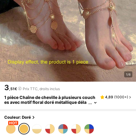
1/6
3
,51€
Prix TTC, droits inclus
1 pièce Chaîne de cheville à plusieurs couch
4,89
(
1000+
)
es avec motif floral doré métallique déla
vé, style de fête sexy et . Convient pour l
a décoration des robes de soirée et talons de
fête des femmes. Cadeau (éviter le contact a
Couleur: Doré
vec l'eau)