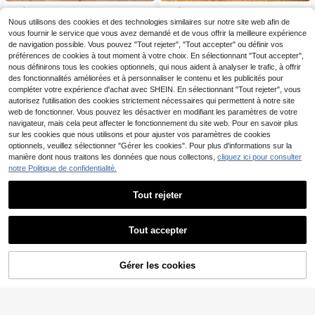
1 pièce Bracelet de cheville exotiqu
1 pièce Bracelet de cheville avec p
e vintage sexy avec étoile, chaîne
ompon et pièce de monnaie dorée,
Nous utilisons des cookies et des technologies similaires sur notre site web afin de
3
3
,68€
,98€
métallique multicolore à franges mu
bijou de plage et de villégiature pou
vous fournir le service que vous avez demandé et de vous offrir la meilleure expérience
lticouches et bague d'orteil pour fe
r femmes
de navigation possible. Vous pouvez "Tout rejeter", "Tout accepter" ou définir vos
mmes
préférences de cookies à tout moment à votre choix. En sélectionnant "Tout accepter",
nous définirons tous les cookies optionnels, qui nous aident à analyser le trafic, à offrir
des fonctionnalités améliorées et à personnaliser le contenu et les publicités pour
compléter votre expérience d'achat avec SHEIN. En sélectionnant "Tout rejeter", vous
autorisez l'utilisation des cookies strictement nécessaires qui permettent à notre site
web de fonctionner. Vous pouvez les désactiver en modifiant les paramètres de votre
navigateur, mais cela peut affecter le fonctionnement du site web. Pour en savoir plus
sur les cookies que nous utilisons et pour ajuster vos paramètres de cookies
optionnels, veuillez sélectionner "Gérer les cookies". Pour plus d'informations sur la
manière dont nous traitons les données que nous collectons,
cliquez ici pour consulter
notre Politique de confidentialité.
Tout rejeter
Tout accepter
1 pièce Bracelet de cheville coloré
Linnea
Gérer les cookies
avec strass en forme de cœur, chaî
CRAQUEZ DES MAINTENANT
AJOUTER AU PANIER
3
1 pièce Bracelet de cheville style v
,70€
ne de pied à plusieurs couches con
acances à la plage en métal avec gl
4
venant pour la plage, les vacances,
,04€
and, chaîne de pied multi-couches
le port quotidien, cadeau pour les a
connectée style européen et améri
mis et les petites amies (le pendenti
cain, chaîne de doigt de pied perso