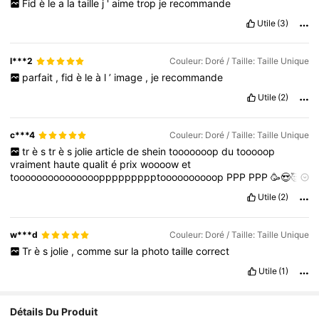
Fid
è
le
a
la
taille
j
'
aime
trop
je
recommande
Utile
(3)
l***2
Couleur: Doré / Taille: Taille Unique
parfait
,
fid
è
le
à
l
’
image
,
je
recommande
Utile
(2)
c***4
Couleur: Doré / Taille: Taille Unique
tr
è
s
tr
è
s
jolie
article
de
shein
tooooooop
du
tooooop
vraiment
haute
qualit
é
prix
woooow
et
toooooooooooooooppppppppptoooooooooop
PPP
PPP
🥳😍🥰❣️
♥️💕😋😋💕😘🥰😍🥳🤩😍😘♥️💕😋😋😋😋💕♥️😘🥰🥰😍🥳🤩🥳❣️♥️😋
Utile
(2)
😋💕❣️🥰😍😍🥰❣️♥️💕💕😋😋😋😋😋❣️😘😍🥳🤩🥳😘
w***d
Couleur: Doré / Taille: Taille Unique
Tr
è
s
jolie
,
comme
sur
la
photo
taille
correct
Utile
(1)
Détails Du Produit