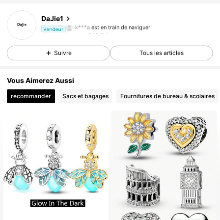
502 Suiveurs
4,74
DaJie1
k***a
est en train de naviguer
Vendeur
502 Suiveurs
4,74
Suivre
Tous les articles
Vous Aimerez Aussi
recommander
Sacs et bagages
Fournitures de bureau & scolaires