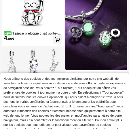
it pour les femmes et les filles pour
l'été
1 pièce breloque chat porte-b
NEW
4
onheur mignon plaqué argent ouvra
,80€
ble pour bracelet, idéal pour la fabri
cation de bijoux DIY, choix parfait p
our un cadeau de bijoux pour femm
e
1 pièce pendentif perle sphérique ar
5
gentée originale lumineuse avec m
Nous utilisons des cookies et des technologies similaires sur notre site web afin de
,06€
otifs d'étoiles creuses délicats, brill
vous fournir le service que vous avez demandé et de vous offrir la meilleure expérience
e la nuit, hypoallergénique, convien
de navigation possible. Vous pouvez "Tout rejeter", "Tout accepter" ou définir vos
t aux bracelets et colliers
préférences de cookies à tout moment à votre choix. En sélectionnant "Tout accepter",
nous définirons tous les cookies optionnels, qui nous aident à analyser le trafic, à offrir
des fonctionnalités améliorées et à personnaliser le contenu et les publicités pour
compléter votre expérience d'achat avec SHEIN. En sélectionnant "Tout rejeter", vous
autorisez l'utilisation des cookies strictement nécessaires qui permettent à notre site
web de fonctionner. Vous pouvez les désactiver en modifiant les paramètres de votre
navigateur, mais cela peut affecter le fonctionnement du site web. Pour en savoir plus
sur les cookies que nous utilisons et pour ajuster vos paramètres de cookies