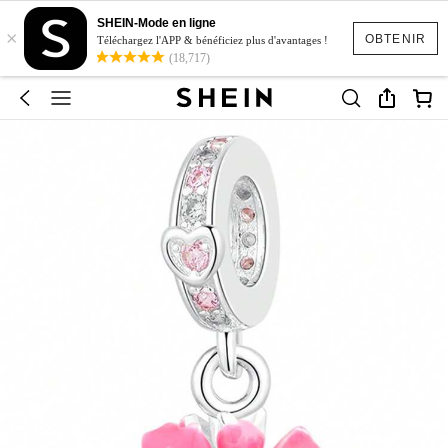
SHEIN-Mode en ligne
×
OBTENIR
Téléchargez l'APP & bénéficiez plus d'avantages !
(18,717)