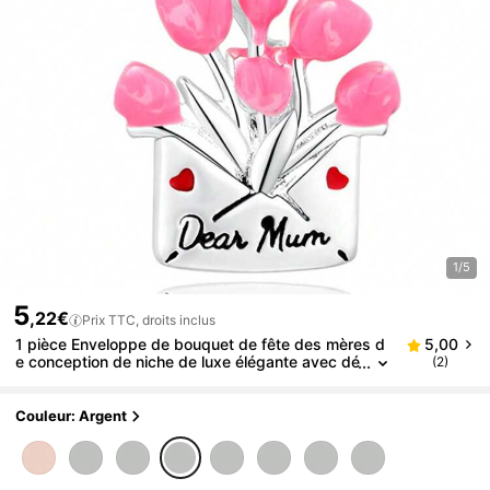
1/5
5
,22€
Prix TTC, droits inclus
1 pièce Enveloppe de bouquet de fête des mères d
5,00
e conception de niche de luxe élégante avec dé
(2)
coration de perle, pendentif polyvalent DIY pou
r bracelet ou collier, cadeau de fête des mères
Couleur: Argent