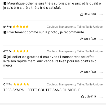
Magnifique
colier
je
suis
tr
è
s
surpris
par
le
prix
et
la
qualit
é
je
suis
tr
è
s
tr
è
s
tr
è
s
tr
è
s
satisfait
Utile
(50)
s***e
Couleur: Transparent / Taille: Taille Unique
Exactement
comme
sur
la
photo
,
je
recommande
Utile
(22)
d***c
Couleur: Transparent / Taille: Taille Unique
joli
collier
de
gouttes
d
eau
avec
fil
transparent
bel
effet
livraison
rapide
merci
aux
vendeurs
likez
pour
les
points
svp
merci
Utile
(13)
C***u
Couleur: Transparent / Taille: Taille Unique
TRES
SYMPA
L
EFFET
GOUTTE
SANS
FIL
VISIBLE
Utile
(11)