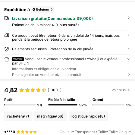
Expédition à
Belgium
Livraison gratuite(Commandes ≥ 39,00€)
Estimation de livraison:
4-9 jours ouvrés
Ce produit peut être retourné dans un délai de 14 jours, mais pas
pendant la période de retour prolongée
Paiements sécurisés · Protection de la vie privée
Vendu par le vendeur professionnel : YWcaiji et expédié
Marché
par SHEIN
Informations et obligations du vendeur
Pour signaler ce vendeur et/ou ce produit
4,82
(1000+)
Voir plus
Petit
Fidèle à la taille
Grand
2%
97%
1%
rachètera
(7)
magnifique
(56)
logistique rapide
(8)
s***0
Couleur: Transparent / Taille: Taille Unique