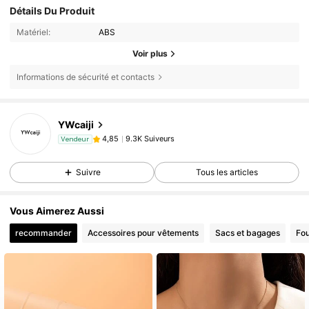
Détails Du Produit
Matériel:
ABS
Voir plus
Informations de sécurité et contacts
9.3K Suiveurs
4,85
YWcaiji
9.3K Suiveurs
4,85
Vendeur
9.3K Suiveurs
4,85
Suivre
Tous les articles
9.3K Suiveurs
4,85
Vous Aimerez Aussi
recommander
Accessoires pour vêtements
Sacs et bagages
Fou