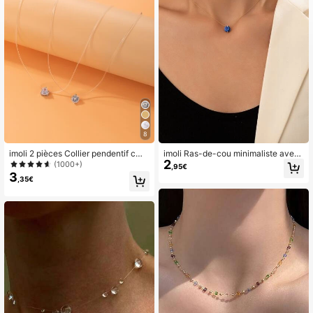
8
imoli 2 pièces Collier pendentif cœu
imoli Ras-de-cou minimaliste avec
2
r strass pour la Saint-Valentin
strass
(1000+)
,95€
3
,35€