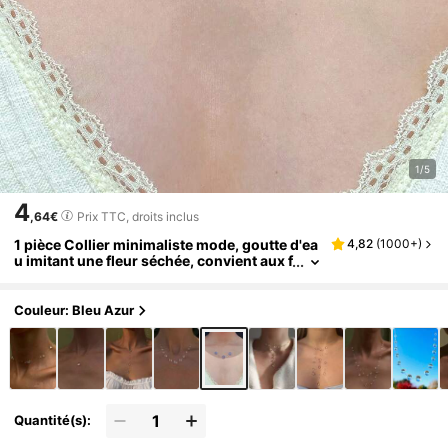
1/5
4
,64€
Prix TTC, droits inclus
1 pièce Collier minimaliste mode, goutte d'ea
4,82
(
1000+
)
u imitant une fleur séchée, convient aux f
emmes pour toute occasion
Couleur: Bleu Azur
Quantité(s):