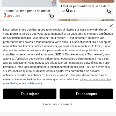
36
1 Collier pendentif de la série de frui
6
ts de dopamine à perles fait main, st
1 pièce Collier à perles de cristal mu
Dès
,08€
yle bohème, adapté aux fêtes et au
3
lticolore (perles sélectionnées aléat
,25€
3,28€
port quotidien des femmes, pour les
oirement)
quatre saisons
Nous utilisons des cookies et des technologies similaires sur notre site web afin de
vous fournir le service que vous avez demandé et de vous offrir la meilleure expérience
de navigation possible. Vous pouvez "Tout rejeter", "Tout accepter" ou définir vos
préférences de cookies à tout moment à votre choix. En sélectionnant "Tout accepter",
nous définirons tous les cookies optionnels, qui nous aident à analyser le trafic, à offrir
des fonctionnalités améliorées et à personnaliser le contenu et les publicités pour
compléter votre expérience d'achat avec SHEIN. En sélectionnant "Tout rejeter", vous
autorisez l'utilisation des cookies strictement nécessaires qui permettent à notre site
web de fonctionner. Vous pouvez les désactiver en modifiant les paramètres de votre
navigateur, mais cela peut affecter le fonctionnement du site web. Pour en savoir plus
sur les cookies que nous utilisons et pour ajuster vos paramètres de cookies
optionnels, veuillez sélectionner "Gérer les cookies". Pour plus d'informations sur la
manière dont nous traitons les données que nous collectons,
cliquez ici pour consulter
notre Politique de confidentialité.
6
Tout rejeter
Tout accepter
1 pièce Collier chaîne en verre crist
6
al avec goutte brillante et cœur élé
Collier avec pendentif cœur Saint-
,56€
gante pour fête, de légères imperfe
Gérer les cookies
AJOUTER AU PANIER
3
Valentin, Maman, Mère, Fête des M
,05€
3,08€
ctions de surface sont normales
ères, Cadeau