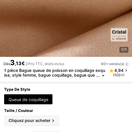
1/11
3
,13€
Dès
Prix TTC, droits inclus
60+ vendu(s)
1 pièce Bague queue de poisson en coquillage exqu
4,94
ise, style femme, bague coquillage, bague que
(100+)
ue de baleine, bague ouverte ajustable en acier
inoxydable plaqué or 18K, accessoire de mode styl
e vacances d'été à la plage
Type De Style
Queue de coquillage
Taille / Couleur
Cliquez pour acheter