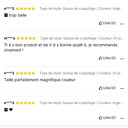
e***3
Type de style: Queue de coquillage / Couleur: Argent / Taille: Taille Unique
trop
belle
Utile
(0)
m***e
Type de style: Queue de coquillage / Couleur: Or jaune / Taille: Taille Unique
Tr
è
s
bon
produit
et
de
tr
è
s
bonne
qualit
é,
je
recommande
vivement
!
Utile
(0)
n***3
Type de style: Queue de coquillage / Couleur: Or jaune / Taille: Taille Unique
Taille
parfaitement
magnifique
couleur
Utile
(0)
e***3
Type de style: Queue de coquillage / Couleur: Argent / Taille: Taille Unique
❤️
Utile
(0)