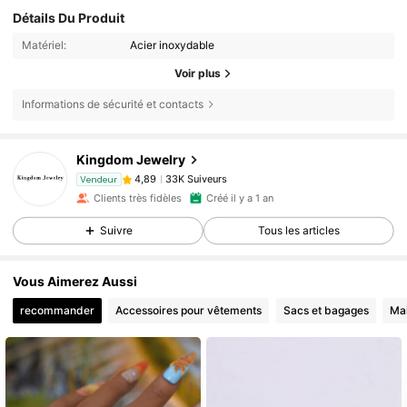
Détails Du Produit
Matériel:
Acier inoxydable
Voir plus
Informations de sécurité et contacts
33K Suiveurs
4,89
Kingdom Jewelry
33K Suiveurs
4,89
Vendeur
e***8
est en train de naviguer
Clients très fidèles
Créé il y a 1 an
33K Suiveurs
4,89
Suivre
Tous les articles
33K Suiveurs
4,89
33K Suiveurs
4,89
Vous Aimerez Aussi
recommander
Accessoires pour vêtements
Sacs et bagages
Ma