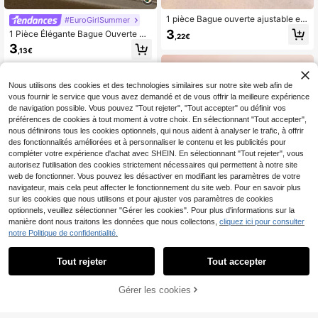
1 pièce Bague ouverte ajustable en
#EuroGirlSummer
acier inoxydable avec feuille d'hiro
3
1 Pièce Élégante Bague Ouverte M
,22€
ndelle, couleur or, design de style n
oon & Star Plaquée Or Lueur Dans
3
aturel, bijou, accessoire de mode, c
,13€
L'obscurité, Convient Pour Porter L
adeau d'anniversaire pour femme
es Jours Pour Femme, Cadeau De B
ijoux
Nous utilisons des cookies et des technologies similaires sur notre site web afin de
vous fournir le service que vous avez demandé et de vous offrir la meilleure expérience
de navigation possible. Vous pouvez "Tout rejeter", "Tout accepter" ou définir vos
préférences de cookies à tout moment à votre choix. En sélectionnant "Tout accepter",
nous définirons tous les cookies optionnels, qui nous aident à analyser le trafic, à offrir
des fonctionnalités améliorées et à personnaliser le contenu et les publicités pour
compléter votre expérience d'achat avec SHEIN. En sélectionnant "Tout rejeter", vous
autorisez l'utilisation des cookies strictement nécessaires qui permettent à notre site
web de fonctionner. Vous pouvez les désactiver en modifiant les paramètres de votre
navigateur, mais cela peut affecter le fonctionnement du site web. Pour en savoir plus
sur les cookies que nous utilisons et pour ajuster vos paramètres de cookies
optionnels, veuillez sélectionner "Gérer les cookies". Pour plus d'informations sur la
manière dont nous traitons les données que nous collectons,
cliquez ici pour consulter
1 pièce Bague ouverte style vacanc
notre Politique de confidentialité.
es avec étoile de mer goutte d'huile
3
,40€
mate en acier inoxydable plaqué or
Tout rejeter
Tout accepter
pour femmes, convient pour la plag
1 pièce Anneau mode en acier inox
e, les sorties décontractées, les vac
ydable design vague pour femme p
2
ances, le shopping
,95€
-1%
2,98€
our décoration quotidienne
Gérer les cookies
AJOUTER AU PANIER