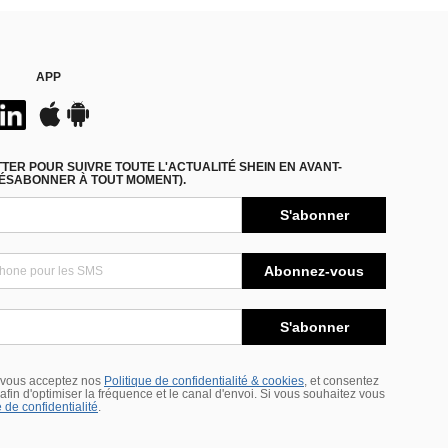
APP
ER POUR SUIVRE TOUTE L'ACTUALITÉ SHEIN EN AVANT-
DÉSABONNER À TOUT MOMENT).
S'abonner
Abonnez-vous
S'abonner
 vous acceptez nos
Politique de confidentialité & cookies
, et consentez
s afin d'optimiser la fréquence et le canal d'envoi. Si vous souhaitez vous
 de confidentialité
.