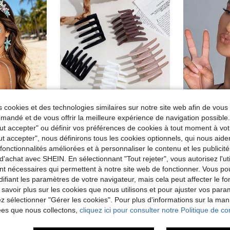
 cookies et des technologies similaires sur notre site web afin de vous 
4
16
andé et de vous offrir la meilleure expérience de navigation possibl
de ABS Griffes de cheveux
#10 BEST-SELLERS
#4 BEST-SELL
Tout accepter" ou définir vos préférences de cookies à tout moment à vot
4 pièces Pinces à cheveux élégantes et minimalistes pour femmes, convenant pour un port quotidien, accessoires capillaires pour femmes
om
(100+)
(
ut accepter", nous définirons tous les cookies optionnels, qui nous aide
Couronne de princesse sirène, design inspiré de l'océan avec coquillage artificiel irisé & étoile de mer décorée de perles et de cristaux, bandeau de mariée féerique de l'océan, convient pour mariage à la plage, fête de sirène, bal, fête de costume d'Halloween et fête à la plage
de ABS Griffes de cheveux
de ABS Griffes de cheveux
#10 BEST-SELLERS
#10 BEST-SELLERS
#4 BEST-SELL
#4 BEST-SELL
es fonctionnalités améliorées et à personnaliser le contenu et les publici
(100+)
(100+)
(
(
4,88€
2,91€
de ABS Griffes de cheveux
d'achat avec SHEIN. En sélectionnant "Tout rejeter", vous autorisez l'uti
#10 BEST-SELLERS
#4 BEST-SELL
(100+)
(
nt nécessaires qui permettent à notre site web de fonctionner. Vous po
Clients très fidèles
Clients très
ifiant les paramètres de votre navigateur, mais cela peut affecter le 
 savoir plus sur les cookies que nous utilisons et pour ajuster vos par
lez sélectionner "Gérer les cookies". Pour plus d'informations sur la ma
ées que nous collectons,
cliquez ici pour consulter notre Politique de con