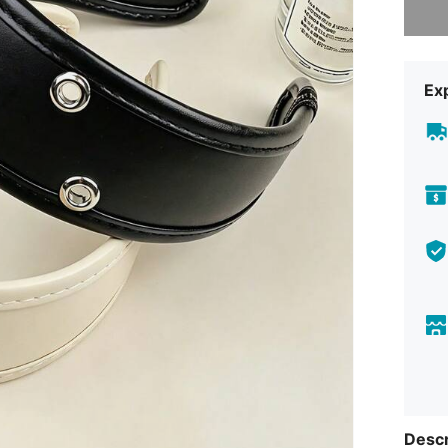
Exp
Descr