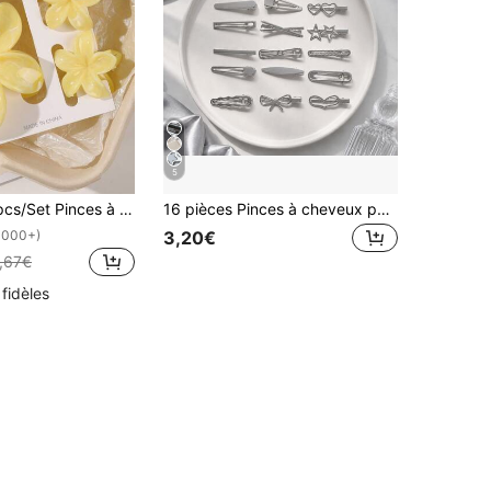
5
 à cheveux bohèmes jaune dégradé marbre fleur de frangipanier, accessoires de cheveux pour vacances à la plage pour femmes
16 pièces Pinces à cheveux pour femmes, simples & polyvalentes pour un usage quotidien
3,20€
1000+)
,67€
 fidèles