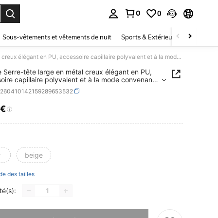
0
0
ouver. Press Enter to select.
Sous-vêtements et vêtements de nuit
Sports & Extérieur
Enfants
1 pièce Serre-tête large en métal creux élégant en PU, accessoire capillaire polyvalent et à la mode convenant pour le port quotidien, le maquillage/le lavage des cheveux, Diadème, Voyage, Anniversaire
e Serre-tête large en métal creux élégant en PU,
oire capillaire polyvalent et à la mode convenant
e port quotidien, le maquillage/le lavage des
c260410142159289653532
x, Diadème, Voyage, Anniversaire
1€
ICE AND AVAILABILITY
r
beige
de des tailles
té(s):
 ce produit est épuisé.