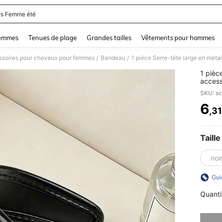
s Femme été
and down arrow keys to navigate search Dernière recherche and Rechercher et Tr
femmes
Tenues de plage
Grandes tailles
Vêtements pour hommes
soires pour cheveux pour femmes
Bandeau
/
/
1 pièc
access
pour l
SKU: s
cheveu
6
,3
PR
Taille
noi
Gui
Quanti
Désolés,