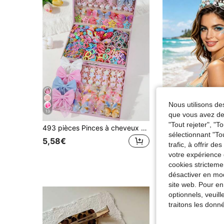
Nous utilisons des
13
que vous avez dem
"Tout rejeter", "
493 pièces Pinces à cheveux en perles colorées, élastiques à cheveux style princesse mignon, accessoires capillaires élastiques et durables, polyvalents pour un usage quotidien, l'été, les vacances, les voyages, pinces à cheveux, accessoires de tête, pinces à cheveux, festivals, fêtes
TiaraBlo
sélectionnant "To
5,58€
trafic, à offrir d
7,83€
votre expérience 
cookies stricteme
désactiver en mod
site web. Pour en
optionnels, veuil
traitons les donn