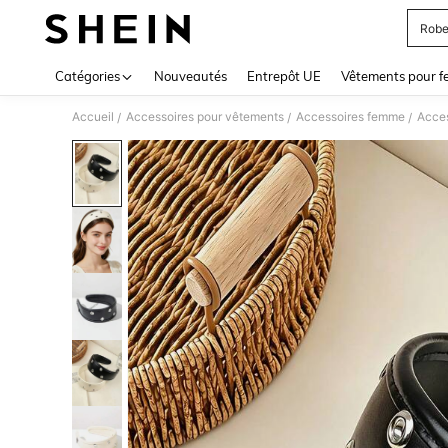
Robe
Use up 
Catégories
Nouveautés
Entrepôt UE
Vêtements pour 
Accueil
Accessoires pour vêtements
Accessoires femme
Acces
/
/
/