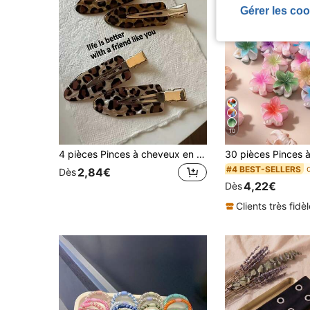
Gérer les coo
10
4 pièces Pinces à cheveux en acétate minimalistes polyvalentes élégantes couleur café imprimé léopard sans couture alligator, pinces à cheveux vintage mode pour fixer les mèches latérales et les cheveux lâchés, pinces droites sans couture, accessoires capillaires adaptés à un usage quotidien
#4 BEST-SELLERS
2,84€
Dès
4,22€
Dès
Clients très fidè