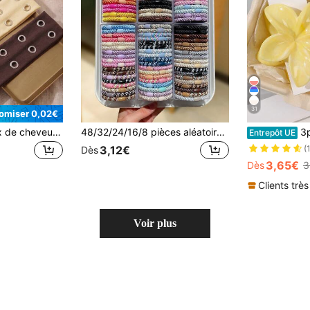
31
omiser 0,02€
3 pièces Bandeaux de cheveux élastiques ajourés, doux et antidérapants, style punk gothique à la mode, pour la plage, le yoga, les sports, le quotidien et les tenues décontractées, esthétiques
48/32/24/16/8 pièces aléatoires de liens pour cheveux tressés de couleurs mélangées pour femmes, bandes de cheveux à haute élasticité, style vintage élégant, convient pour les coiffures quotidiennes, accessoires pour cheveux de femmes, parfait pour le port décontracté, les courses, le campus, les voyages, les vacances, les fêtes, les rassemblements, les rendez-vous
3pcs/Set Pinces
Entrepôt UE
3,12€
(
Dès
3,65€
Dès
3
Clients très
Voir plus