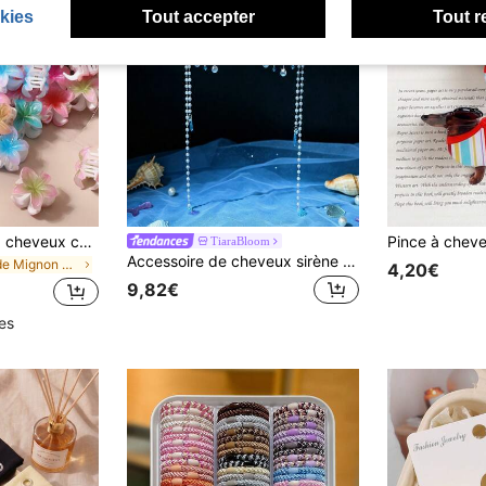
kies
Tout accepter
Tout r
30 pièces Pinces à cheveux colorées en gelée tie-dye avec fleurs de marguerite pour femmes, mini pinces à cheveux élégantes pour franges, queue de cheval, chignon, coiffure de princesse
TiaraBloom
Accessoire de cheveux sirène avec coquillage, cristal et perle - Chaîne de front à franges bleu océan, accessoire de costume pour mariage, plage, fête, cosplay et Halloween
de Mignon Griffes de cheveux
4,20€
9,82€
les