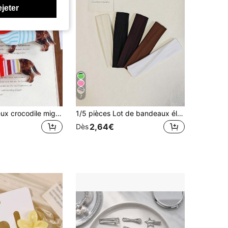
ejeter
7
Pince à cheveux crocodile mignonne en forme de chien teckel, imprimé acrylique de chiot de dessin animé avec cœur & chemise rayée, pince à cheveux style mignon pour les amateurs d'animaux, convient aux femmes & aux filles
1/5 pièces Lot de bandeaux élastiques antidérapants en tissu doux - Pour le yoga, la course, les sports, les vacances d'automne/hiver, l'écharpe élégante pour femme, le foulard de tête, le bandeau doux
2,64€
Dès