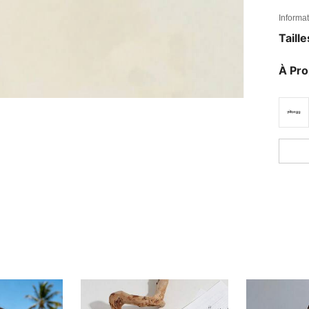
Informat
Taill
À Pr