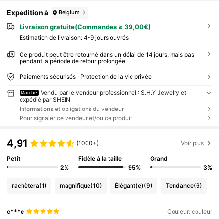
Expédition à
Belgium
Livraison gratuite(Commandes ≥ 39,00€)
Estimation de livraison:
4-9 jours ouvrés
Ce produit peut être retourné dans un délai de 14 jours, mais pas
pendant la période de retour prolongée
Paiements sécurisés · Protection de la vie privée
Vendu par le vendeur professionnel : S.H.Y Jewelry et
Marché
expédié par SHEIN
Informations et obligations du vendeur
Pour signaler ce vendeur et/ou ce produit
4,91
(1000+)
Voir plus
Petit
Fidèle à la taille
Grand
2%
95%
3%
rachètera
(1)
magnifique
(10)
Élégant(e)
(9)
Tendance
(6)
c***e
Couleur: couleur