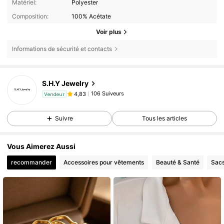
Matériel:
Polyester
Composition:
100% Acétate
Voir plus
Informations de sécurité et contacts
106 Suiveurs
4,83
S.H.Y Jewelry
106 Suiveurs
4,83
Vendeur
m***1
est en train de naviguer
106 Suiveurs
4,83
Suivre
Tous les articles
Vous Aimerez Aussi
recommander
Accessoires pour vêtements
Beauté & Santé
Sacs