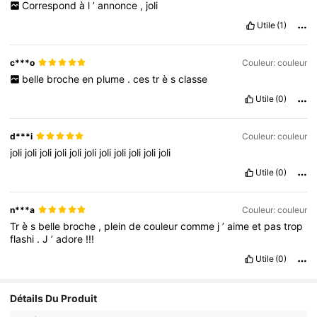
Correspond
à
l
’
annonce
,
joli
Utile
(1)
c***o
Couleur: couleur
belle
broche
en
plume
.
ces
tr
è
s
classe
Utile
(0)
d***i
Couleur: couleur
joli
joli
joli
joli
joli
joli
joli
joli
joli
joli
joli
Utile
(0)
n***a
Couleur: couleur
Tr
è
s
belle
broche
,
plein
de
couleur
comme
j
’
aime
et
pas
trop
flashi
.
J
’
adore
!!!
Utile
(0)
Détails Du Produit