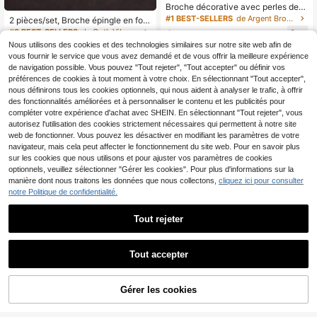
Broche décorative avec perles de f
antaisie
#1 BEST-SELLERS
de Argent Broche, épinglette et écharpe pour femme
2 pièces/set, Broche épingle en for
me de cœur rouge vif - Style classi
#3 BEST-SELLERS
de Goth Vibes Broche pour dames
2
,78€
que simple, épingle en résine durabl
Nous utilisons des cookies et des technologies similaires sur notre site web afin de
2
e pour sacs et chaussures de filles
,95€
vous fournir le service que vous avez demandé et de vous offrir la meilleure expérience
de navigation possible. Vous pouvez "Tout rejeter", "Tout accepter" ou définir vos
préférences de cookies à tout moment à votre choix. En sélectionnant "Tout accepter",
nous définirons tous les cookies optionnels, qui nous aident à analyser le trafic, à offrir
des fonctionnalités améliorées et à personnaliser le contenu et les publicités pour
compléter votre expérience d'achat avec SHEIN. En sélectionnant "Tout rejeter", vous
autorisez l'utilisation des cookies strictement nécessaires qui permettent à notre site
web de fonctionner. Vous pouvez les désactiver en modifiant les paramètres de votre
navigateur, mais cela peut affecter le fonctionnement du site web. Pour en savoir plus
sur les cookies que nous utilisons et pour ajuster vos paramètres de cookies
optionnels, veuillez sélectionner "Gérer les cookies". Pour plus d'informations sur la
manière dont nous traitons les données que nous collectons,
cliquez ici pour consulter
notre Politique de confidentialité.
Tout rejeter
Tout accepter
Économiser 0,02€
Glamme
2 Pièces / Ensemble De Broches Po
1 pièce Broche mode unique asymé
Gérer les cookies
AJOUTER AU PANIER
ur Col De Chemise À Épingle Creus
trique en métal, accessoire de déco
#2 BEST-SELLERS
de Multi-éléments Broche, épinglette et écharpe po
(500+)
e En Forme De V De Style Vintage E
ration pour veste de femme
2
3
t Unisexe, Convient Pour Les Occas
,95€
2,97€
,88€