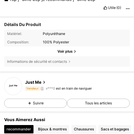
Utile
(0)
Détails Du Produit
Matériel:
Polyuréthane
Composition:
100% Polyester
Voir plus
Informations de sécurité et contacts
Just Me
4.7K Suiveurs
4,89
v***0
est en train de naviguer
Vendeur
4.7K Suiveurs
4,89
Suivre
Tous les articles
4.7K Suiveurs
4,89
4.7K Suiveurs
4,89
Vous Aimerez Aussi
4.7K Suiveurs
4,89
recommander
Bijoux & montres
Chaussures
Sacs et bagages
4.7K Suiveurs
4,89