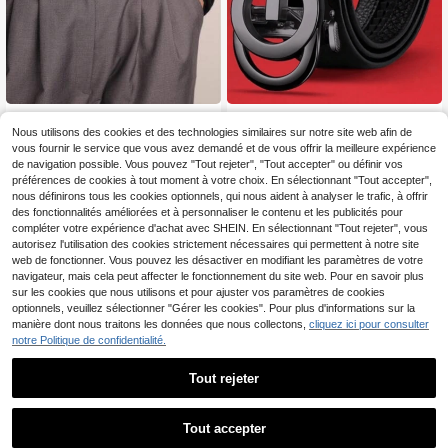
1 pièce Ceinture noire simple et déc
MMJ Finswift Ceinture pour homm
3
5
ontractée pour hommes, ceinture p
e, ceinture business décontractée,
Nous utilisons des cookies et des technologies similaires sur notre site web afin de
,68€
Dès
,02€
5,05€
olyvalente minimaliste unisexe pour
boucle automatique en alliage, cein
vous fournir le service que vous avez demandé et de vous offrir la meilleure expérience
jeans pour un port quotidien
ture de costume, été, école, décontr
de navigation possible. Vous pouvez "Tout rejeter", "Tout accepter" ou définir vos
acté, business, cadeau pour petit a
préférences de cookies à tout moment à votre choix. En sélectionnant "Tout accepter",
mi, mari, père, papa
nous définirons tous les cookies optionnels, qui nous aident à analyser le trafic, à offrir
des fonctionnalités améliorées et à personnaliser le contenu et les publicités pour
compléter votre expérience d'achat avec SHEIN. En sélectionnant "Tout rejeter", vous
autorisez l'utilisation des cookies strictement nécessaires qui permettent à notre site
web de fonctionner. Vous pouvez les désactiver en modifiant les paramètres de votre
navigateur, mais cela peut affecter le fonctionnement du site web. Pour en savoir plus
sur les cookies que nous utilisons et pour ajuster vos paramètres de cookies
Afficher les articles similaires en stock
Voir tout
optionnels, veuillez sélectionner "Gérer les cookies". Pour plus d'informations sur la
manière dont nous traitons les données que nous collectons,
cliquez ici pour consulter
notre Politique de confidentialité.
Tout rejeter
1 pièce Ceinture à boucle en H doré
e, sangle unicolore réglable de luxe
#5 BEST-SELLERS
de Vintage Ceintures pour hommes
pour le port quotidien au bureau
Tout accepter
4
,05€
Désolés, ce produit est épuisé.