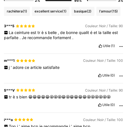
2%
95%
3%
rachètera
(1)
excellent service
(1)
basique
(2)
l'amour
(15)
3***5
Couleur: Noir / Taille: 90
La
ceinture
est
tr
è
s
belle
,
de
bonne
qualit
é
et
la
taille
est
parfaite
.
Je
recommande
fortement
.
Utile
(1)
m***1
Couleur: Noir / Taille: 100
j
'
adore
ce
article
satisfaite
Utile
(0)
S***V
Couleur: Noir / Taille: 90
tr
è
s
bien
😁😁😁😁😁🤩🤩🤩😁🤩😁😁😁😁🤩🤩🤩🤩🤩🤩
Utile
(0)
i***o
Couleur: Noir / Taille: 100
Top
j
’
aime
bcp
je
recommande
j
’
aime
bcp