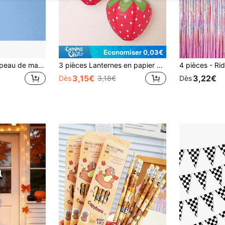
Économiser 0,03€
40/70/100 cm Drapeau de manche à air de carpe de style japonais, décorations suspendues de carillon à vent. Décoration suspendue Koinobori pour la cour
3 pièces Lanternes en papier en forme de fraise rouge/rose, décorations de fête pour anniversaire, festival, lanternes suspendues
3,15€
3,22€
Dès
3,18€
Dès