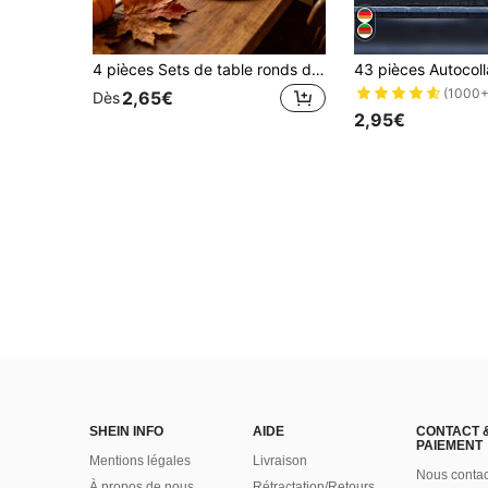
4 pièces Sets de table ronds de récolte d'automne, sets de table antidérapants et résistants à la chaleur en forme de citrouille, convient pour le restaurant, la maison, la décoration de la table de salle à manger de la cuisine, accessoires de table d'automne, rassemblement familial, festival de la récolte, Thanksgiving, fournitures pour fête d'Halloween
(1000+
2,65€
Dès
2,95€
SHEIN INFO
AIDE
CONTACT 
PAIEMENT
Mentions légales
Livraison
Nous contac
À propos de nous
Rétractation/Retours