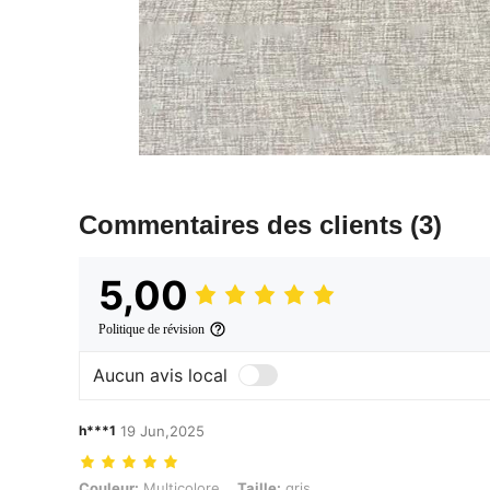
Commentaires des clients
(3)
5,00
Politique de révision
Aucun avis local
h***1
19 Jun,2025
Couleur: Multicolore, Taille: gris
Couleur:
Multicolore
Taille:
gris