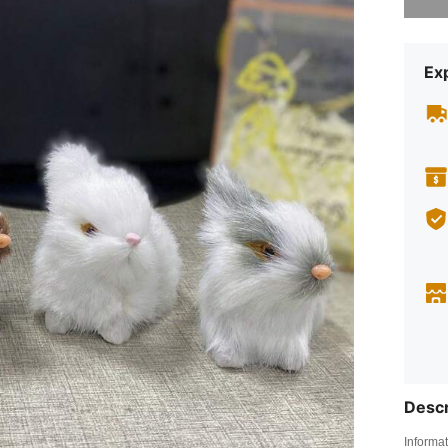
Exp
Descr
Informat