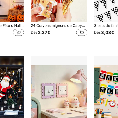
1 Set Décoration de Fête d'Halloween Papier à Suspendre à la Porte, Ornement Suspendu Motif Fantôme Citrouille, Cadeau d'Halloween Rose, Décoration d'Halloween, Fournitures de Fête d'Halloween, Décoration Maison, Décoration Chambre, Décoration Porte, Accessoire d'Ambiance de Vacances
24 Crayons mignons de Capybara, Cadeaux de fête, Cadeaux de remerciement, Cadeaux de fête d'anniversaire mignons, Remplissage de sacs de fête, Récompenses de classe, Rentrée scolaire, Saison scolaire, Décoration de la maison, Fournitures pour la maison, Essentiels familiaux, Cadeaux pour femmes, Cadeaux pour hommes, Convient pour Halloween, Fêtes à thème, Décoration de la maison, Arrangement de l'atmosphère de la scène, Décoration de la chambre, Halloween, Essentiels de vacances, Cadeaux pour hommes, Décoration d'Halloween, Cadeaux d'anniversaire pour femmes, Décoration d'été, Décoration de classe, Cadeaux d'anniversaire
2,37€
3,08€
Dès
Dès