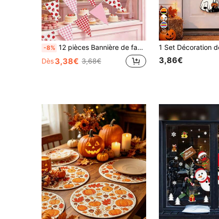
10
12 pièces Bannière de fanions triangulaires à carreaux fraise, décoration de fête thème fruits pré-enfilée, convient pour les vacances, les anniversaires, les mariages, les douches de mariée, la décoration de la maison, la rentrée scolaire et les fournitures de fête d'Halloween
-8%
3,86€
3,38€
Dès
3,68€