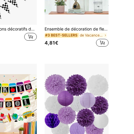
3 sets de fanions décoratifs de fête, motif à carreaux noir et blanc minimaliste, pennons triangulaires, convient pour les courses, les anniversaires et diverses fêtes à thème, également pour la décoration quotidienne
Ensemble de décoration de fleurs en papier DIY 9 pièces, convient pour les anniversaires, les anniversaires, les fêtes de révélation de genre, la Coupe du Monde, les fêtes de printemps, les mariages et les festivités de la Fête des Mères - peut être utilisé comme décoration de fond ou décoration de table.
de Vacances et fêtes Accrochages du festival
#3 BEST-SELLERS
4,81€