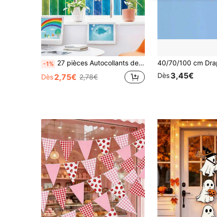
27 pièces Autocollants de fenêtre de crayons de couleur aquarelle double face, décalcomanies de fenêtre de crayons colorés convenant à la maternelle, la salle de classe de l'école, la décoration du tableau noir, applicable pour la décoration de verre de maternelle, la décoration murale, la décoration de crayon, au total 9 feuilles
-1%
3,45€
Dès
2,75€
Dès
2,78€