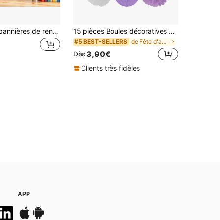
Ensemble de bannières de rentrée scolaire, guirlande de découpes de crayons colorés et de fournitures scolaires, bannière suspendue en tissu non tissé pour la salle de classe, fête du premier jour d'école, décoration de bienvenue
15 pièces Boules décoratives en fleurs de papier violet et blanc, lanternes en nid d'abeille, convient pour baby shower, mariage, anniversaire, fête des mères, retraite, décoration suspendue pour remise de diplôme
de Fête d'anniversaire Lanternes et lanternes céle
#5 BEST-SELLERS
3,90€
Dès
Clients très fidèles
APP