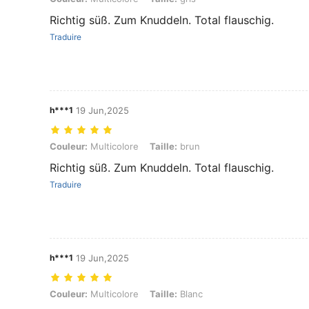
Richtig süß. Zum Knuddeln. Total flauschig.
Traduire
h***1
19 Jun,2025
Couleur: Multicolore, Taille: brun
Couleur:
Multicolore
Taille:
brun
Richtig süß. Zum Knuddeln. Total flauschig.
Traduire
h***1
19 Jun,2025
Couleur: Multicolore, Taille: Blanc
Couleur:
Multicolore
Taille:
Blanc