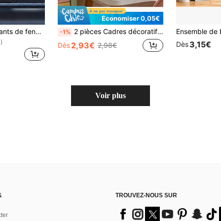
Économiser 0,05€
43 pièces Autocollants de fenêtre en forme de flocons de neige de Noël pour vitre, décorations autocollantes de Noël avec flocons de neige, Père Noël, rennes, bonhomme de neige, décorations de Noël, ensemble de décoration de Noël
2 pièces Cadres décoratifs en bois rose et violet pour interrupteur, Couvercle de protection anti-poussière pour interrupteur à bouton, Installation facile pour la décoration murale du salon, de la chambre, de la cuisine, sans électricité requise; Convient pour la décoration de scène d'anniversaire, de mariage, excellent cadeau de pendaison de crémaillère.
-1%
)
3,15€
Dès
2,93€
Dès
2,98€
Voir plus
&
TROUVEZ-NOUS SUR
ter