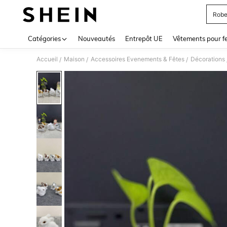
Robe
Use up 
Catégories
Nouveautés
Entrepôt UE
Vêtements pour 
Accueil
Maison
Accessoires Evenements & Fêtes
Décorations
/
/
/