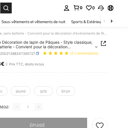
0
0
ouver. Press Enter to select.
Sous-vêtements et vêtements de nuit
Sports & Extérieur
Enfants
1 pièce Décoration de lapin de Pâques - Style classique, sans batterie - Convient pour la décoration d'événements de fêtes, la décoration d'intérieur sur étagère/table, décoration de maison raffinée, souvenirs de fêtes, anniversaire
e Décoration de lapin de Pâques - Style classique,
atterie - Convient pour la décoration
ements de fêtes, la décoration d'intérieur sur
h25021388347365727
(3 Commentaires)
e/table, décoration de maison raffinée, souvenirs
es, anniversaire
8€
ICE AND AVAILABILITY
Prix TTC, droits inclus
nc
jaune
gris
brun
té(s):
 ce produit est épuisé.
ÉPUISÉ