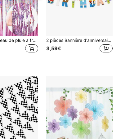
4 pièces - Rideau de pluie à franges en feuille rose, rideau de porte en feuille rose assorti, convient pour fête d'anniversaire, mariage, thème disco des années 70, 80 et 90, enterrement de vie de garçon, décoration de fête arc-en-ciel, décoration d'Halloween, automne, Thanksgiving, décoration de fête, décoration d'anniversaire et décoration de cérémonie de remise des diplômes, décoration d'ambiance de Coupe du Monde, décoration de style Ins, décoration de rassemblement, décoration de Noël, décoration de rentrée scolaire
2 pièces Bannière d'anniversaire thème jouet de dessin animé, décorations de fête d'histoire de dessin animé, cowboy et héros de l'espace, bannière de fête réutilisable, décoration de fête d'anniversaire, décoration murale, décoration de cheminée, décoration de chambre, convient pour les fêtes d'anniversaire et les baby showers
3,59€