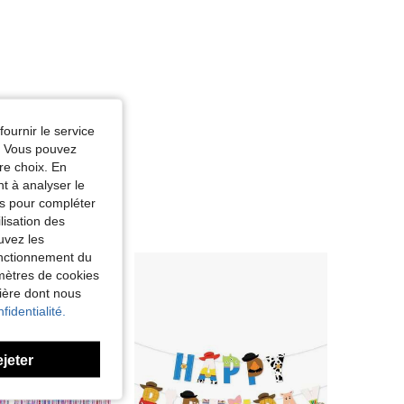
fournir le service
e. Vous pouvez
re choix. En
nt à analyser le
tés pour compléter
lisation des
uvez les
fonctionnement du
amètres de cookies
nière dont nous
fidentialité.
ejeter