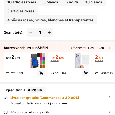
10 articles roses
5 blancs
5 noirs
10 blancs
5 articles roses
4 pièces roses, noires, blanches et transparentes
Quantité(s):
Autres vendeurs sur SHEIN
Afficher tous les 17 vendeurs
2
2
2
Dès
,38€
Dès
,55€
,57€
2,56€
2,58€
ZW HOME
KAOERO
TONGyukk
Expédition à
Belgium
Livraison gratuite(Commandes ≥ 39,00€)
Estimation de livraison:
4-9 jours ouvrés
30-jours de retours gratuits