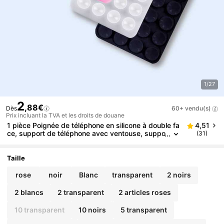
1/27
2
,88€
Dès
60+ vendu(s)
Prix incluant la TVA et les droits de douane
1 pièce Poignée de téléphone en silicone à double fa
4,51
ce, support de téléphone avec ventouse, suppo
(31)
rt de téléphone adhésif mains libres, convient p
our les selfies et les vidéos, support de téléphone a
vec prise pour les doigts, montable au mur, support
Taille
de voiture, applicable pour la maison, le bureau, la s
alle de bain, la cuisine, facile à nettoyer, ne laisse pa
rose
noir
Blanc
transparent
2 noirs
s de trace, doux au toucher, accessoire de téléphon
e réutilisable
2 blancs
2 transparent
2 articles roses
10 transparent
10 noirs
5 transparent