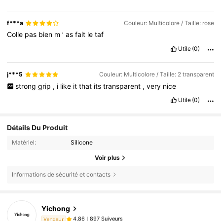
mais
sinon
pour
le
prix
rien
à
dire
f***a
Couleur: Multicolore / Taille: rose
Colle
pas
bien
m
’
as
fait
le
taf
Utile
(0)
j***5
Couleur: Multicolore / Taille: 2 transparent
strong
grip
,
i
like
it
that
its
transparent
,
very
nice
Utile
(0)
Détails Du Produit
Matériel:
Silicone
Voir plus
Informations de sécurité et contacts
Yichong
897 Suiveurs
4,86
Vendeur