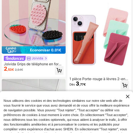
ue améliorée, ajustement fin sans tr
ace ni dommage
Économiser 0,01€
Joivida
Joivida Grips de téléphone en form
2
e de fraise mignonne en silicone av
,53€
2,54€
ec ventouse, tampons adhésifs lava
bles et réutilisables pour téléphones
1 pièce Porte-rouge à lèvres 2-en-1
et tablettes, autocollants de télépho
3
pour téléphone avec fente pour cart
ne antidérapants multicolores porta
Dès
,77€
e, portefeuille adhésif en silicone po
bles pour filles et femmes, autocolla
ur carte de crédit et porte-brillant à
nts de téléphone esthétiques kawai
lèvres, convient pour l'étui adhésif
i pour usage quotidien, voyages, bu
à l'arrière du téléphone, adhésif fort
Nous utilisons des cookies et des technologies similaires sur notre site web afin de
reau, maison, voiture, selfies, appel
réutilisable, ne tombe pas, n'endom
s vidéo, forte puissance d'aspiratio
vous fournir le service que vous avez demandé et de vous offrir la meilleure expérience
mage pas le téléphone, compatible
n, grips de téléphone amovibles et r
de navigation possible. Vous pouvez "Tout rejeter", "Tout accepter" ou définir vos
avec 99% des marques de téléphon
éutilisables
préférences de cookies à tout moment à votre choix. En sélectionnant "Tout accepter",
e sur le marché
nous définirons tous les cookies optionnels, qui nous aident à analyser le trafic, à offrir
des fonctionnalités améliorées et à personnaliser le contenu et les publicités pour
compléter votre expérience d'achat avec SHEIN. En sélectionnant "Tout rejeter", vous