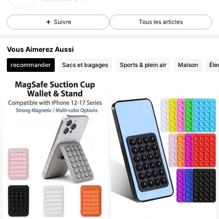
s***i
est en train de naviguer
897 Suiveurs
4,86
Suivre
Tous les articles
Vous Aimerez Aussi
recommander
Sacs et bagages
Sports & plein air
Maison
Éle