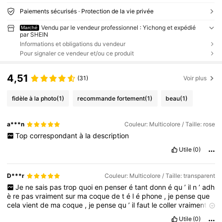
Paiements sécurisés · Protection de la vie privée
Vendu par le vendeur professionnel : Yichong et expédié
Marché
par SHEIN
Informations et obligations du vendeur
Pour signaler ce vendeur et/ou ce produit
4,51
(31)
Voir plus
fidèle à la photo
(1)
recommande fortement
(1)
beau
(1)
a***n
Couleur: Multicolore / Taille: rose
Top
correspondant
à
la
description
Utile
(0)
D***r
Couleur: Multicolore / Taille: transparent
Je
ne
sais
pas
trop
quoi
en
penser
é
tant
donn
é
qu
’
il
n
’
adh
è
re
pas
vraiment
sur
ma
coque
de
t
é
l
é
phone
,
je
pense
que
cela
vient
de
ma
coque
,
je
pense
qu
’
il
faut
le
coller
vraiment
sur
une
coque
lisse
.
Du
coup
pour
ma
part
il
me
servira
pas
Utile
(0)