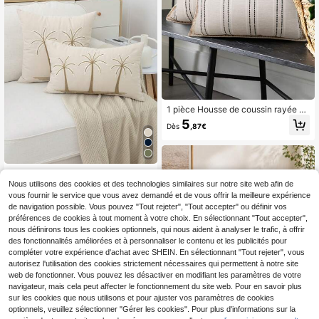
1 pièce Housse de coussin rayée bo
hème, convient pour la chambre, le
5
Dès
,87€
salon, le bureau (sans l'insert)
1 pièce Taie d'oreiller beige minimal
iste moderne avec broderie d'arbre
Nous utilisons des cookies et des technologies similaires sur notre site web afin de
6
Dès
,22€
de coco, convient pour la décoratio
vous fournir le service que vous avez demandé et de vous offrir la meilleure expérience
n intérieure, taie d'oreiller toutes sai
de navigation possible. Vous pouvez "Tout rejeter", "Tout accepter" ou définir vos
sons, sans insert
préférences de cookies à tout moment à votre choix. En sélectionnant "Tout accepter",
nous définirons tous les cookies optionnels, qui nous aident à analyser le trafic, à offrir
des fonctionnalités améliorées et à personnaliser le contenu et les publicités pour
compléter votre expérience d'achat avec SHEIN. En sélectionnant "Tout rejeter", vous
autorisez l'utilisation des cookies strictement nécessaires qui permettent à notre site
web de fonctionner. Vous pouvez les désactiver en modifiant les paramètres de votre
navigateur, mais cela peut affecter le fonctionnement du site web. Pour en savoir plus
sur les cookies que nous utilisons et pour ajuster vos paramètres de cookies
optionnels, veuillez sélectionner "Gérer les cookies". Pour plus d'informations sur la