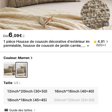
1/6
6
,09€
Dès
1 pièce Housse de coussin décorative d'extérieur im
4,91
perméable, housse de coussin de jardin carrée,
(500+)
taie d'oreiller, convient pour le patio, la tente, le
canapé, 45 x 45 cm
Couleur: Marron
Taille
US
12inch*20inch
(30*50)
16inch*16inch
(40*40)
18inch*18inch
(45*45)
20inch*20inch
(50*50)
Guide des tailles