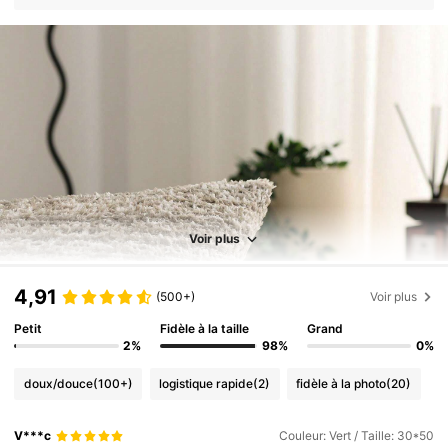
Voir plus
4,91
(500+)
Voir plus
Petit
Fidèle à la taille
Grand
2%
98%
0%
doux/douce
(100+)
logistique rapide
(2)
fidèle à la photo
(20)
V***c
Couleur: Vert / Taille: 30*50