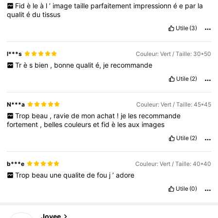
Fid
è
le
à
l
’
image
taille
parfaitement
impressionn
é
e
par
la
qualit
é
du
tissus
Utile
(3)
l***s
Couleur: Vert / Taille: 30*50
Tr
è
s
bien
,
bonne
qualit
é,
je
recommande
Utile
(2)
N***a
Couleur: Vert / Taille: 45*45
Trop
beau
,
ravie
de
mon
achat
!
je
les
recommande
fortement
,
belles
couleurs
et
fid
è
les
aux
images
Utile
(2)
b***e
Couleur: Vert / Taille: 40*40
Trop
beau
une
qualite
de
fou
j
’
adore
3.5K Suiveurs
4,93
Utile
(0)
3.5K Suiveurs
4,93
3.5K Suiveurs
4,93
Joyee