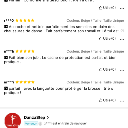
Utile
(0)
r***0
Couleur: Beige / Taille: Taille Unique
Accroche
et
nettoie
parfaitement
les
semelles
en
daim
des
chaussures
de
danse
.
Fait
parfaitement
son
travail
et
l
’é
tui
est
tr
è
s
pratique
pour
ne
pas
semelles
blesser
.
Utile
(0)
n***h
Couleur: Beige / Taille: Taille Unique
Fait
bien
son
job
.
Le
cache
de
protection
est
parfait
et
bien
pratique
.
Utile
(0)
m***i
Couleur: Beige / Taille: Taille Unique
parfait
,
avec
la
languette
pour
prot
é
ger
la
brosse
!
tr
è
s
pratique
!
Utile
(0)
4.1K Suiveurs
4,82
DanzaStep
g***i
est en train de naviguer
Vendeur
4.1K Suiveurs
4,82