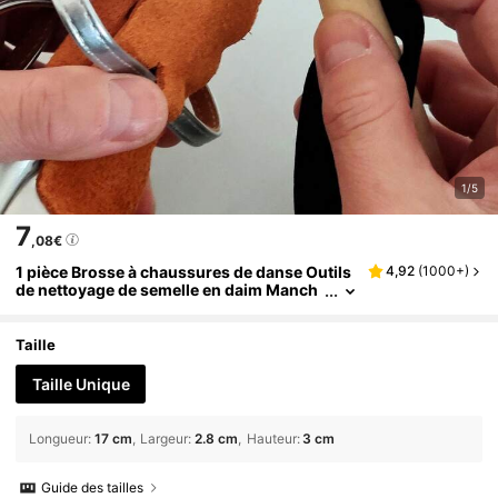
1/5
7
,08€
1 pièce Brosse à chaussures de danse Outils
4,92
(
1000+
)
de nettoyage de semelle en daim Manch
e en bois Brosse à chaussures Manche p
lat Manche rond (Envoyé au hasard)
Taille
Taille Unique
Longueur
:
17 cm
Largeur
:
2.8 cm
Hauteur
:
3 cm
Guide des tailles