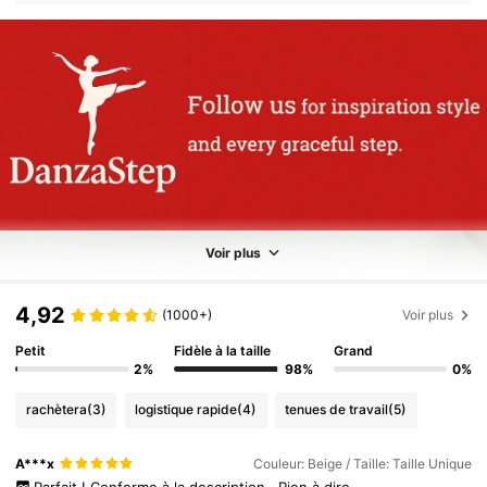
Voir plus
4,92
(1000+)
Voir plus
Petit
Fidèle à la taille
Grand
2%
98%
0%
rachètera
(3)
logistique rapide
(4)
tenues de travail
(5)
A***x
Couleur: Beige / Taille: Taille Unique
Parfait
!
Conforme
à
la
description
.
Rien
à
dire
.