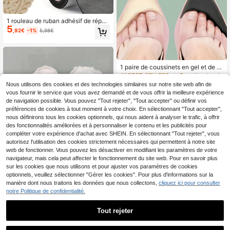
1 rouleau de ruban adhésif de répar
5
ation de semelle de chaussure, anti
,92€
-1%
5,98€
-dérapant et réducteur de bruit, con
vient aux chaussures à talons hauts
et aux chaussures de sport, protect
eurs de semelle de chaussure, patc
hs de réduction de bruit légers en E
1 paire de coussinets en gel et de m
VA
anchons pour les orteils pour femm
#1 BEST-SELLERS
de Entretien des chaussures et outils
es, conçus pour les talons hauts, off
3
Nous utilisons des cookies et des technologies similaires sur notre site web afin de
Dès
,84€
3,87€
rant un confort extrême et réduisant
vous fournir le service que vous avez demandé et de vous offrir la meilleure expérience
la taille des pieds, idéaux pour les a
de navigation possible. Vous pouvez "Tout rejeter", "Tout accepter" ou définir vos
ccessoires de voyage, les fournitur
préférences de cookies à tout moment à votre choix. En sélectionnant "Tout accepter",
es scolaires, les accessoires de bott
es pour les chaussures pour femme
nous définirons tous les cookies optionnels, qui nous aident à analyser le trafic, à offrir
s
des fonctionnalités améliorées et à personnaliser le contenu et les publicités pour
compléter votre expérience d'achat avec SHEIN. En sélectionnant "Tout rejeter", vous
autorisez l'utilisation des cookies strictement nécessaires qui permettent à notre site
web de fonctionner. Vous pouvez les désactiver en modifiant les paramètres de votre
navigateur, mais cela peut affecter le fonctionnement du site web. Pour en savoir plus
sur les cookies que nous utilisons et pour ajuster vos paramètres de cookies
optionnels, veuillez sélectionner "Gérer les cookies". Pour plus d'informations sur la
manière dont nous traitons les données que nous collectons,
cliquez ici pour consulter
notre Politique de confidentialité.
1 paire d'semelles amovibles en pol
6
aire blanche d'automne/hiver unise
Tout rejeter
,25€
xe, inserts chauds et lavables conv
enant aux chaussures de jardin, sab
ots, mules, cadeaux d'Halloween, d