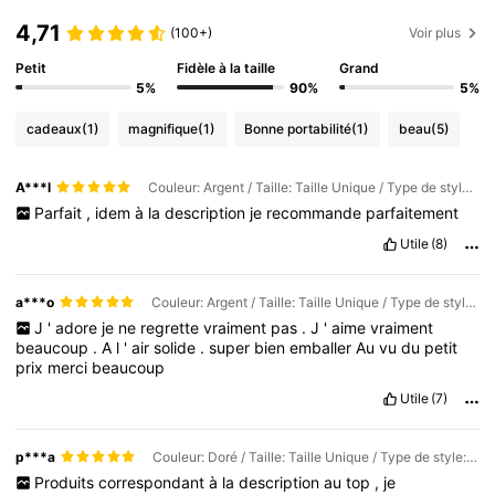
4,71
(100+)
Voir plus
Petit
Fidèle à la taille
Grand
5%
90%
5%
cadeaux
(1)
magnifique
(1)
Bonne portabilité
(1)
beau
(5)
A***l
Couleur: Argent / Taille: Taille Unique / Type de style: 2,5-3 pouces
Parfait
,
idem
à
la
description
je
recommande
parfaitement
Utile
(8)
a***o
Couleur: Argent / Taille: Taille Unique / Type de style: 2,5-3 pouces
J
'
adore
je
ne
regrette
vraiment
pas
.
J
'
aime
vraiment
beaucoup
.
A
l
'
air
solide
.
super
bien
emballer
Au
vu
du
petit
prix
merci
beaucoup
Utile
(7)
p***a
Couleur: Doré / Taille: Taille Unique / Type de style: 2,5-3 pouces
Produits
correspondant
à
la
description
au
top
,
je