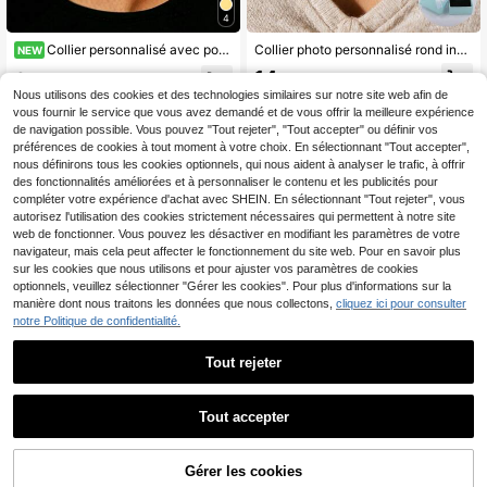
4
Collier personnalisé avec portrait peint à la main, chaîne fine en acier inoxydable plaqué or, cadeau pour elle
Collier photo personnalisé rond incrusté de couleurs, cadeau personnalisé pour la fête des mères, la Saint-Valentin, l'anniversaire, la remise des diplômes, Noël, cadeau haut de gamme pour les amis et les camarades de classe. Argent, or, mode automnale pour les anniversaires, les remises de diplômes, le port quotidien, les mariages, les bals de promo, la fête des pères, les fêtes. Noir, argent, or, personnalisé, cadeaux idéaux pour elle, lui, petit ami, petite amie, papa, maman, famille, amis, pour les anniversaires, les remises de diplômes, les bals de promo, les fêtes. Colliers photo mode personnalisés, chic automne
NEW
14
8
,46€
,19€
Nous utilisons des cookies et des technologies similaires sur notre site web afin de
Clients très fidèles
Clients très fidèles
vous fournir le service que vous avez demandé et de vous offrir la meilleure expérience
de navigation possible. Vous pouvez "Tout rejeter", "Tout accepter" ou définir vos
préférences de cookies à tout moment à votre choix. En sélectionnant "Tout accepter",
nous définirons tous les cookies optionnels, qui nous aident à analyser le trafic, à offrir
des fonctionnalités améliorées et à personnaliser le contenu et les publicités pour
compléter votre expérience d'achat avec SHEIN. En sélectionnant "Tout rejeter", vous
autorisez l'utilisation des cookies strictement nécessaires qui permettent à notre site
web de fonctionner. Vous pouvez les désactiver en modifiant les paramètres de votre
navigateur, mais cela peut affecter le fonctionnement du site web. Pour en savoir plus
sur les cookies que nous utilisons et pour ajuster vos paramètres de cookies
optionnels, veuillez sélectionner "Gérer les cookies". Pour plus d'informations sur la
manière dont nous traitons les données que nous collectons,
cliquez ici pour consulter
notre Politique de confidentialité.
Tout rejeter
Tout accepter
5
En cliquant sur "Personnaliser", vous acceptez les conditions générales.
Light Sensing Laboratory
1 pièce Pendentif médaillon personnalisable et ouvrable, peut contenir 1-2 photos + gravure, collier de mémoire personnalisé, chaîne boîte plaquée or 18K, matériau en acier inoxydable hypoallergénique et résistant à la décoloration, supporte la personnalisation du nom, de la date, du texte, conservez les souvenirs précieux à l'intérieur du cœur, comme cadeau exclusif pour la Saint-Valentin, la Fête des Pères, l'anniversaire, style minimaliste européen et américain polyvalent, matériau en acier inoxydable hypoallergénique et résistant à la décoloration, bijoux de couple / commémoratifs, chaque détail cache un amour exclusif.
Gérer les cookies
Personnalisez maintenant
Collier croix minimaliste élégant personnalisé en or avec texte de nom, de luxe à la mode, polyvalent, jeune et beau. Cadeau d'anniversaire, cadeau personnalisé, cadeau d'anniversaire de mariage, bijoux personnalisés, convient aux amis, à la famille, à l'amoureux, aux rassemblements et aux voyages