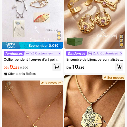
Économiser 0,01€
YZ Custom jewelry
ZzAi Customized
Collier pendentif œuvre d'art peint à la main, bijou artistique, cadeau pour la fête des mères, pendentif disque rond peinture réelle, collier art graffiti
Ensemble de bijoux personnalisés en or mat - Collier personnalisé avec nom et boucles d'oreilles en forme de cœur de 30 mm, bracelet à la mode, ensemble de 2/3 pièces, cadeau élégant et accrocheur pour les femmes et les filles, options noir, argent, or, bijoux pour femmes
9
10
Dès
,29€
9,30€
Dès
,13€
Clients très fidèles