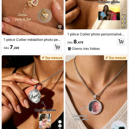
1 pièce Collier photo personnalisé gravé au laser pour maman, pendentif cœur MOM en acier inoxydable 316L avec chaîne cubaine, bijou personnalisé portrait de famille pour la fête des mères
1 pièce Collier médaillon photo personnalisé, texture vintage dorée de luxe, peut contenir 1 à 2 photos, peut également graver du texte personnalisé, gardez l'image de vos proches et de votre famille près de vous. Convient pour les trajets quotidiens, les rendez-vous, les rassemblements et diverses tenues, unique et sans conflit, apporte une atmosphère douce, cadeau parfait pour la Saint-Valentin, l'anniversaire ou l'anniversaire de votre partenaire ou de votre meilleur ami, transformant votre affection en une romance à porter
8
Dès
,47€
7
Dès
,22€
Clients très fidèles