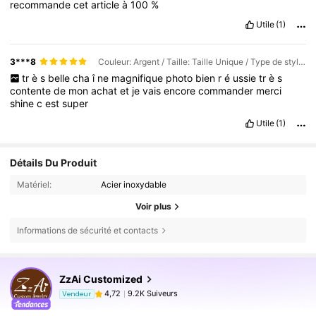
recommande
cet
article
à
100
%
Utile
(1)
3***8
Couleur: Argent / Taille: Taille Unique / Type de style: 2,5-3 pouces
tr
è
s
belle
cha
î
ne
magnifique
photo
bien
r
é
ussie
tr
è
s
contente
de
mon
achat
et
je
vais
encore
commander
merci
shine
c
est
super
Utile
(1)
Détails Du Produit
Matériel:
Acier inoxydable
Voir plus
Informations de sécurité et contacts
9.2K Suiveurs
4,72
ZzAi Customized
9.2K Suiveurs
4,72
Vendeur
o***y
est en train de naviguer
9.2K Suiveurs
4,72