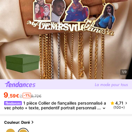
1/9
9
,59€
-1%
9,72€
1 pièce Collier de fiançailles personnalisé a
4,71
vec photo + texte, pendentif portrait personnali
(100+)
sé gravé or 18 carats, bijou personnalisé famill
e/animal de compagnie, cadeau parfait, livré dans u
ne boîte-cadeau élégante, convient pour un port qu
Couleur: Doré
otidien et la Saint-Valentin