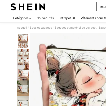
Trou
Use up 
Catégories
Nouveautés
Entrepôt UE
Vêtements pour 
Accueil
Sacs et bagages
Bagages et matériel de voyage
Bagag
/
/
/