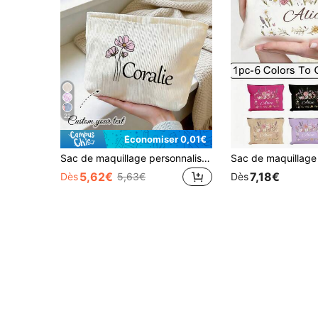
22
Économiser 0,01€
Sac de maquillage personnalisé, pochette cosmétique personnalisée, sac de rangement avec logo de nom de lettre personnalisé, sac de maquillage léger avec fermeture éclair, cadeau personnalisé
5,62€
7,18€
Dès
5,63€
Dès