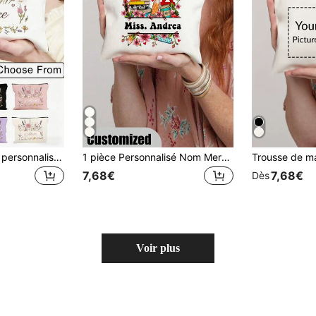
Sac de maquillage personnalisable avec motif floral pour maman, peut être personnalisé avec un nom, peut être personnalisé selon votre design exclusif, peut être utilisé comme sac de rangement, sac de toilette, sac à main, peut également être utilisé comme porte-monnaie, trousse à crayons, un cadeau idéal pour maman, léger et pliable, utilisation polyvalente. Organisateur de voyage
1 pièce Personnalisé Nom Merci Sac de maquillage pour enseignant Cadeau personnalisé, sac à main pour femme, trousse de toilette de voyage en canevas, étui de rangement de cosmétiques, cadeau pour la rentrée scolaire et la fête des enseignants, multifonctionnel, polyvalent, grande capacité, léger, fonctionnel, pratique, tout usage, coloré, mignon, pour le trajet, décontracté professionnel, cadeaux idéaux pour lui, cadeaux idéaux pour les vacances/jours fériés, pour l'extérieur/les sorties/les voyages/la randonnée/le stade/les sports/l'escalade, pour les affaires/les trajets/le travail/le bureau, cadeaux pour la Fête des Mères
7,68€
7,68€
Dès
Voir plus