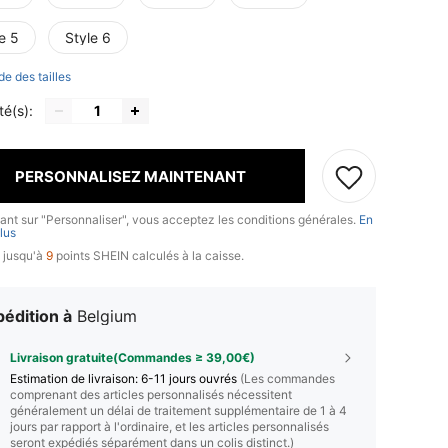
e 5
Style 6
de des tailles
té(s):
PERSONNALISEZ MAINTENANT
uant sur "Personnaliser", vous acceptez les conditions générales.
En
lus
 jusqu'à
9
points SHEIN calculés à la caisse.
édition à
Belgium
Livraison gratuite(Commandes ≥ 39,00€)
Estimation de livraison:
6-11 jours ouvrés
(Les commandes
comprenant des articles personnalisés nécessitent
généralement un délai de traitement supplémentaire de 1 à 4
jours par rapport à l'ordinaire, et les articles personnalisés
seront expédiés séparément dans un colis distinct.)