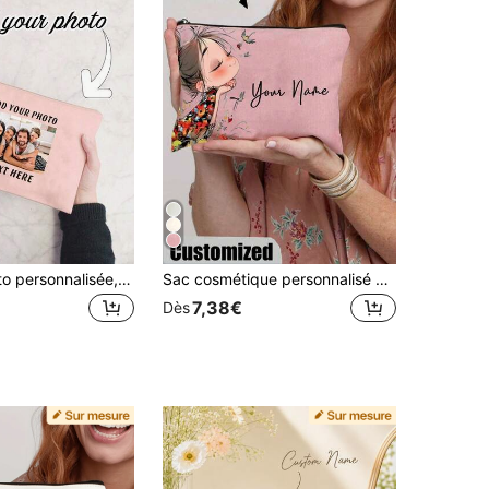
Pochette photo personnalisée, sac de maquillage en canevas personnalisable avec photo et texte - Design de portrait de famille grande taille, organisateur de cosmétiques de voyage léger, convient pour Noël, les vacances, l'école, les activités de plein air, les voyages, et également un cadeau idéal pour la Saint-Valentin, l'anniversaire ou l'anniversaire
Sac cosmétique personnalisé avec nom - Style vintage mignon de fille. Sac à maquillage avec nom ou motif personnalisé. Pochette zippée légère, peut également être utilisée comme sac à main, trousse de toilette, étui à crayons, sac cadeau. Cadeau de Noël idéal pour la mère, la fille, la meilleure amie, l'enseignant, et parfait pour la remise des diplômes, le mariage, les festivals. Convient pour le shopping, les sorties, les vacances, les voyages, les festivals, les fêtes, ou le cadeau de la Saint-Valentin pour la petite amie.
7,38€
Dès