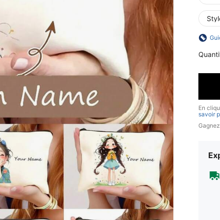
Styl
Gui
Quanti
En cliq
savoir p
Gagnez
Exp