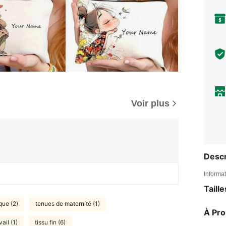
Voir plus
Descr
Informat
Taill
que (2)
tenues de maternité (1)
À Pr
ail (1)
tissu fin (6)