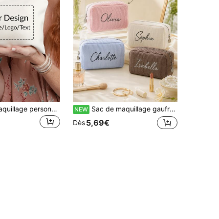
Trousse de maquillage personnalisable avec impression photo, pochette cosmétique en canevas léger et résistant à l'eau avec fermeture éclair, peut également être utilisée comme porte-monnaie, trousse de maquillage pour demoiselle d'honneur
Sac de maquillage gaufre personnalisé, sac de maquillage de demoiselle d'honneur personnalisé, sac de maquillage grande capacité, sac organisateur de maquillage, trousse de toilette, cadeau de demoiselle d'honneur, fête de mariage
NEW
5,69€
Dès