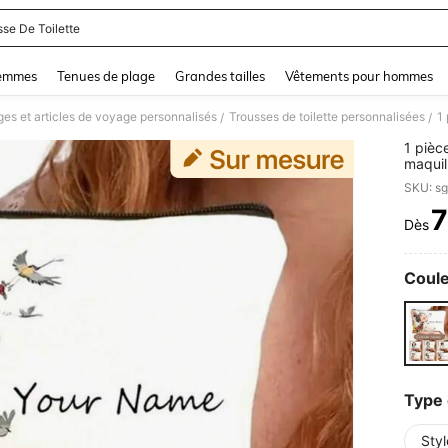
sse De Toilette
and down arrow keys to navigate search Dernière recherche and Rechercher et Tr
femmes
Tenues de plage
Grandes tailles
Vêtements pour hommes
es et articles de voyage personnalisés
Trousses de toilette personnalisées
/
/
1 pièc
maquil
person
SKU: s
multif
étui à
7
Dès
PR
illust
les fe
diplôm
amusan
Coule
aux me
fêtes)
Type 
Styl