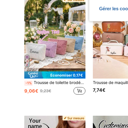
Gérer les coo
Économiser 0,17€
Trousse de toilette brodée personnalisée, Trousse de toilette avec combinaison de lettres, Trousse de maquillage florale, Trousse de toilette de demoiselle d'honneur, Cadeau de demoiselle d'honneur, Trousse de toilette de voyage
-1%
7,74€
9,06€
9,23€