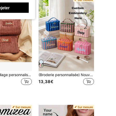
ejeter
Sac de maquillage personnalisé, cadeau de mariage personnalisé pour demoiselle d'honneur, sac de toilette de voyage, pochettes personnalisées, cadeau de proposition de demoiselle d'honneur
(Broderie personnalisée) Nouveau sac de maquillage à motif floral 3D, sac de cosmétiques portable de grande capacité, sac de toilette, convient pour un usage quotidien et les voyages, cadeau pour la famille et les amis, cadeau d'anniversaire, cadeau de fête
13,38€