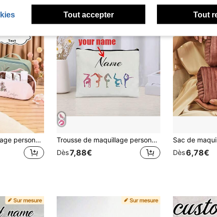
kies
Tout accepter
Tout r
Trousse de maquillage personnalisée en PU imperméable, cadeaux de demoiselle d'honneur personnalisés, organisateur de voyage grande capacité, rentrée scolaire, pour adolescents, kawaii, Y2K, minimaliste, pour anniversaires, fêtes, essentiel de vacances, cadeaux pour femmes, esthétique
Trousse de maquillage personnalisée avec motif de gymnastique - Nom personnalisé, pochette de maquillage légère et pliable, matériau en polyester, convient pour les voyages et les cadeaux
7,88€
6,78€
Dès
Dès