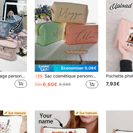
Économiser 0,08€
Trousse de maquillage personnalisée avec broderie de nom et motif floral avec poignée, organisateur de voyage grande capacité, sac de rangement durable pour cosmétiques et articles de toilette
Sac cosmétique personnalisé avec nom. Sac à maquillage monogramme personnalisé. Sac de rangement pour serviettes hygiéniques. Sac à maquillage de voyage. Sac de toilette . Sac de rangement personnalisé. Sac de demoiselle d'honneur du mois de naissance, cadeaux pour la fête de la mariée, faveurs pour la fête de la jeune fille, cadeau de demoiselle d'honneur polyvalent, idéal pour elle, petite amie, lui, valises et bagages de voyage
-1%
7,93€
6,60€
Dès
6,68€