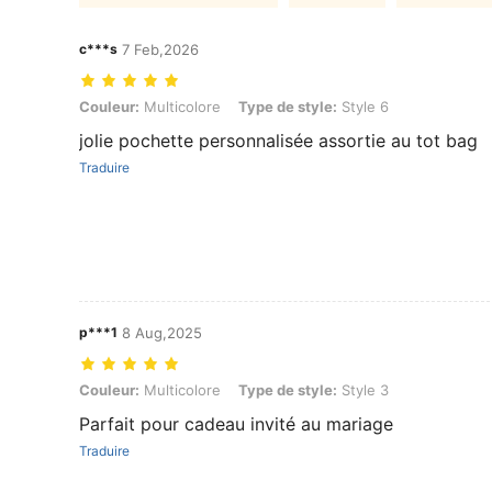
c***s
7 Feb,2026
Couleur: Multicolore, Type de style: Style 6
Couleur:
Multicolore
Type de style:
Style 6
jolie pochette personnalisée assortie au tot bag
Traduire
p***1
8 Aug,2025
Couleur: Multicolore, Type de style: Style 3
Couleur:
Multicolore
Type de style:
Style 3
Parfait pour cadeau invité au mariage
Traduire