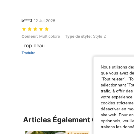
b***2
12 Jul,2025
Couleur: Multicolore, Type de style: Style 2
Couleur:
Multicolore
Type de style:
Style 2
Trop beau
Traduire
Nous utilisons des
que vous avez dem
"Tout rejeter", "
Voir Plus D
sélectionnant "To
trafic, à offrir d
votre expérience 
cookies stricteme
désactiver en mod
site web. Pour en
Articles Également Consultés
optionnels, veuil
traitons les donn