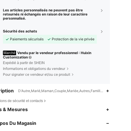
Les articles personnalisés ne peuvent pas être
retournés ni échangés en raison de leur caractère
personnalisé.
Sécurité des achats
Paiements sécurisés
Protection de la vie privée
Vendu par le vendeur professionnel : Huixin
Marché
Customization
Expédié à partir de SHEIN
Informations et obligations du vendeur
Pour signaler ce vendeur et/ou ce produit
iption
D'Autre,Marié,Maman,Couple,Mariée,Autres,Famille,Papa,Quotidien
ions de sécurité et contacts
es & Mesures
4,62
905
2.3K
4,62
905
2.3K
opos Du Magasin
4,62
905
2.3K