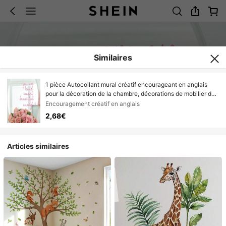
Similaires
1 pièce Autocollant mural créatif encourageant en anglais
pour la décoration de la chambre, décorations de mobilier de
maison pour les fêtes, meilleurs cadeaux, décalcomanies
Encouragement créatif en anglais
murales en vinyle, autocollants amovibles
2,68€
Articles similaires