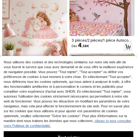
votre maison, autocollants de déco
ration Rama
3 pièces/2 pièces/1 pièce Autocoll
4
ants muraux d'oiseaux et de feuilles
1 rouleau d'autocollants pour dosse
Autocollants muraux en mosaïque
Dès
,38€
de pêcher, autocollants muraux de
ret de cuisine, 16 pi/10 pi/3 pi, revêt
miroir autoadhésifs, cadre de miroir
#2 BEST-SELLERS
de Résistant à l'huile Autocollant de cuisine
#1 BEST-SELLERS
de Moderne Autocollants pour la maison
branches de fleurs de prunier rose,
ement adhésif pour tiroir, papier pei
de salle de bain imperméable, décor
3
(1000+)
autocollants muraux de fille de des
Dès
,54€
nt autocollant en feuille, autocollant
ation murale DIY, décoration de mai
3
sin animé, de plantes, de fleurs et d
Nous utilisons des cookies et des technologies similaires sur notre site web afin de
s pour armoires et étagères, décalc
son, décoration murale, miroir mural
Dès
,82€
e papillons, décoration murale de fo
omanies murales, décalcomanies e
personnalisé, miroir pour la chambr
vous fournir le service que vous avez demandé et de vous offrir la meilleure expérience
Autocollant mural Licorne Fille, Aut
nd de salon, autocollants muraux a
n vinyle pour décorations de maiso
e, la salle de bain, le salon
de navigation possible. Vous pouvez "Tout rejeter", "Tout accepter" ou définir vos
3
ocollant mural en vinyle amovible a
dhésifs, décoration murale, autocoll
,95€
n, articles de décoration printanière
vec Lune, Arc-en-ciel, Étoiles, Papi
préférences de cookies à tout moment à votre choix. En sélectionnant "Tout accepter",
ants muraux adhésifs pour décorati
pour rafraîchir votre maison, autoco
llons, Fleurs, Chambre de fille, Cha
nous définirons tous les cookies optionnels, qui nous aident à analyser le trafic, à offrir
on murale
llants de décoration de fête, cadeau
mbre d'enfant, Décoration murale p
des fonctionnalités améliorées et à personnaliser le contenu et les publicités pour
x pour anniversaire et remise de dipl
our baby shower
compléter votre expérience d'achat avec SHEIN. En sélectionnant "Tout rejeter", vous
ôme
autorisez l'utilisation des cookies strictement nécessaires qui permettent à notre site
web de fonctionner. Vous pouvez les désactiver en modifiant les paramètres de votre
navigateur, mais cela peut affecter le fonctionnement du site web. Pour en savoir plus
sur les cookies que nous utilisons et pour ajuster vos paramètres de cookies
optionnels, veuillez sélectionner "Gérer les cookies". Pour plus d'informations sur la
manière dont nous traitons les données que nous collectons,
cliquez ici pour consulter
20 pièces Autocollants de carrelag
notre Politique de confidentialité.
3
e mosaïque, Décalcomanies murale
Économiser 0,02€
Dès
,93€
s en PVC épais, Imperméables et ré
sistants à l'huile, Convient pour la s
Décalcomanie murale de calligraphi