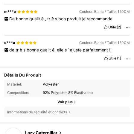
m***e
Couleur: Blanc / Taille: 120CM
De
bonne
qualit
é
,
tr
è
s
bon
produit
je
recommande
Utile
(2)
d***u
Couleur: Blanc / Taille: 150CM
de
tr
è
s
bonne
qualit
é,
elle
s
’
ajuste
parfaitement
!!
Utile
(1)
Détails Du Produit
Matériel:
Polyester
Composition:
92% Polyester, 8% Élasthanne
Voir plus
Informations de sécurité et contacts
Lazy Caterpillar