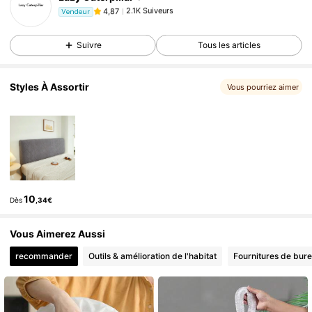
2.1K Suiveurs
4,87
Vendeur
4***3
est en train de naviguer
2.1K Suiveurs
4,87
Suivre
Tous les articles
Styles À Assortir
Vous pourriez aimer
10
Dès
,34€
Vous Aimerez Aussi
recommander
Outils & amélioration de l'habitat
Fournitures de bure