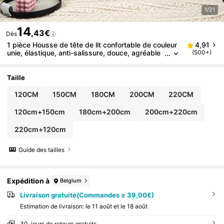
1/21
14
,43€
Dès
1 pièce Housse de tête de lit confortable de couleur
4,91
unie, élastique, anti-salissure, douce, agréable
(500+)
à la peau, pour toutes les saisons, décoration d
e tête de lit pour l'école, le bureau, la maison, les vo
yages, les sacs, les organisateurs, le stockage, la d
Taille
écoration de cuisine, les articles ménagers, les cade
aux pour la fête des mères, la décoration de chambr
120CM
150CM
180CM
200CM
220CM
e, le jardin, la décoration de cuisine, l'été, la plage, le
s essentiels de voyage, la décoration de la chambr
120cm+150cm
180cm+200cm
200cm+220cm
e, les jouets antistress, la remise des diplômes
220cm+120cm
Guide des tailles
Expédition à
Belgium
Livraison gratuite(Commandes ≥ 39,00€)
Estimation de livraison:
le 11 août et le 18 août
30-jours de retours gratuits