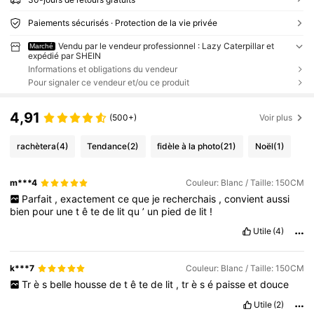
Paiements sécurisés · Protection de la vie privée
Vendu par le vendeur professionnel : Lazy Caterpillar et
Marché
expédié par SHEIN
Informations et obligations du vendeur
Pour signaler ce vendeur et/ou ce produit
4,91
(500+)
Voir plus
rachètera
(4)
Tendance
(2)
fidèle à la photo
(21)
Noël
(1)
m***4
Couleur: Blanc / Taille: 150CM
Parfait
,
exactement
ce
que
je
recherchais
,
convient
aussi
bien
pour
une
t
ê
te
de
lit
qu
’
un
pied
de
lit
!
Utile
(4)
k***7
Couleur: Blanc / Taille: 150CM
Tr
è
s
belle
housse
de
t
ê
te
de
lit
,
tr
è
s
é
paisse
et
douce
Utile
(2)