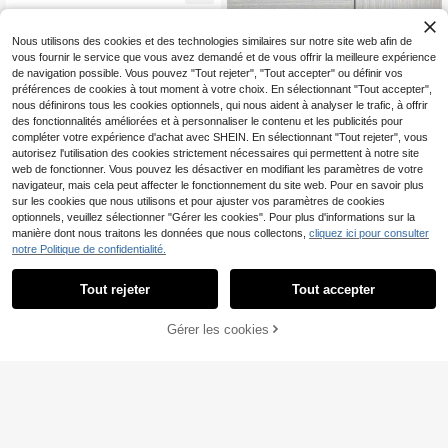
aison et le bureau. Anti-poussière, a
r sans perçage, couverture de placa
nti-huile, facile à nettoyer, protège l
rd de cuisine, rideau décoratif en tis
es appareils électroniques des rayu
su (Taille 76*54cm)
Nous utilisons des cookies et des technologies similaires sur notre site web afin de
res et de l'humidité. Décoration inté
vous fournir le service que vous avez demandé et de vous offrir la meilleure expérience
rieure idéale et cadeau pratique po
de navigation possible. Vous pouvez "Tout rejeter", "Tout accepter" ou définir vos
ur la famille et les amis. Cadeau de r
préférences de cookies à tout moment à votre choix. En sélectionnant "Tout accepter",
entrée scolaire, fournitures de dorto
nous définirons tous les cookies optionnels, qui nous aident à analyser le trafic, à offrir
ir, accessoire de voyage
des fonctionnalités améliorées et à personnaliser le contenu et les publicités pour
compléter votre expérience d'achat avec SHEIN. En sélectionnant "Tout rejeter", vous
autorisez l'utilisation des cookies strictement nécessaires qui permettent à notre site
web de fonctionner. Vous pouvez les désactiver en modifiant les paramètres de votre
navigateur, mais cela peut affecter le fonctionnement du site web. Pour en savoir plus
sur les cookies que nous utilisons et pour ajuster vos paramètres de cookies
optionnels, veuillez sélectionner "Gérer les cookies". Pour plus d'informations sur la
6
manière dont nous traitons les données que nous collectons,
cliquez ici pour consulter
DUJUIKE Housse de tête de lit en v
notre Politique de confidentialité.
elours taille king, protecteur de tête
1 pièce/2 pièces Couvre
Entrepôt UE
11
Dès
,88€
de lit élastique convenant pour un li
-poignée de porte à fleur anti-collisi
(1000+)
t king/double, housse de tête de lit
Tout rejeter
Tout accepter
on, housse de protection souple, an
2
blanche
ti-collision pour la maison, universel
Dès
,95€
-1%
2,98€
gauche et droite, couvre-serrure de
Gérer les cookies
porte antistatique
AJOUTER AU PANIER