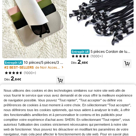
5 pièces Cordon de lune
Entrepôt UE
ttes en nylon, accessoires de lunett
(1000+)
es, chaîne de lunettes, accessoires
2
10 pièces/5 pièces/3 pi
Entrepôt UE
Dès
,46€
de lunettes pour femmes
7
èces/1 pièce Sac de rangement po
30
#2 BEST-SELLERS
de Noir Accessoires de lunettes pour femmes
ur lunettes en cuir PVC artificiel im
(1000+)
1 pièce Monture de lunettes de mod
2 paires de lunettes de mode à mon
perméable, résistant aux rayures et
2
e ovale œil de chat, lunettes transp
ture ovale pour femmes, style classi
#1 BEST-SELLERS
de Anti-lumière bleue Lunettes et accessoires de l
à la poussière, avec doublure soupl
#3 BEST-SELLERS
de Ensembles de lunettes pour femmes
Dès
,64€
arentes, accessoires en métal, mont
que convenant à la vie quotidienne
e, pochette de rangement pour lune
(1000+)
(1000+)
ure de lunettes de mode polyvalent
et aux voyages d'été
ttes portable et à la mode, convient
5
3
e rétro personnalisée, convenant po
Nous utilisons des cookies et des technologies similaires sur notre site web afin de
,20€
,94€
pour le rangement quotidien, convi
ur le port quotidien, la photographie
vous fournir le service que vous avez demandé et de vous offrir la meilleure expérience
ent pour le transport, peut prévenir l
de rue, la lecture, l'écriture, les dépl
es rayures sur les verres, évite les f
de navigation possible. Vous pouvez "Tout rejeter", "Tout accepter" ou définir vos
acements, les vacances, la plage et
rottements entre les lunettes et les
préférences de cookies à tout moment à votre choix. En sélectionnant "Tout accepter",
autres occasions
verres de lunettes à la mode
nous définirons tous les cookies optionnels, qui nous aident à analyser le trafic, à offrir
des fonctionnalités améliorées et à personnaliser le contenu et les publicités pour
compléter votre expérience d'achat avec SHEIN. En sélectionnant "Tout rejeter", vous
autorisez l'utilisation des cookies strictement nécessaires qui permettent à notre site
web de fonctionner. Vous pouvez les désactiver en modifiant les paramètres de votre
navigateur, mais cela peut affecter le fonctionnement du site web. Pour en savoir plus