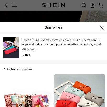
Similaires
1 pièce Étui à lunettes portable coloré, étui à lunettes en PU
léger et durable, convient pour les lunettes de lecture, sac de
rangement accessoire d'usage quotidien pour hommes et
Multicolore
femmes
3,10€
Articles similaires