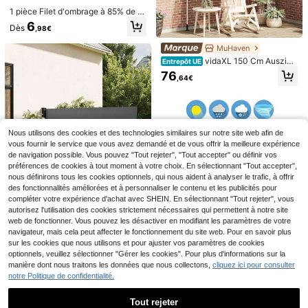
1 pièce Filet d'ombrage à 85% de ta
ux d'ombrage, écran de confidentia
6
Dès
,98€
lité, filet d'ombrage coupe-vent et
anti-poussière, convient pour le jar
MuHaven
din, la terrasse, l'ombrage des plant
es, la serre, le pavillon extérieur, l'o
1 pièce Support de plante réglable d
vidaXL 150 Cm Auszieh
Entrepôt UE
mbrage de la pelouse, la niche pour
urable, support de fixation de plante
bare Handmarkise In Anthrazit
#1 BEST-SELLERS
de Multicolore Cages et supports pour plantes
76
,64€
chien, filet d'ombrage facile à accr
en fer forgé, outil de décoration de f
2
ocher
ixation de plante en pot d'extérieur,
Dès
,68€
système de stabilisation et de supp
ort de plante - support de plante gri
Pare-soleil universel pour fenêtre d
mpante en métal, idéal pour une cro
e voiture, pare-soleil pour fenêtre a
#2 BEST-SELLERS
de Noir Parasols et ombrage de terrasse
issance saine de la plante, structure
vant et arrière, pare-soleil anti-UV,
Nous utilisons des cookies et des technologies similaires sur notre site web afin de
3
de support de plante | Support de pl
pare-soleil anti-moustique et isolan
Dès
,78€
vous fournir le service que vous avez demandé et de vous offrir la meilleure expérience
ante grimpante | Stabilisateur en m
t thermique, filet pare-soleil anti-UV
de navigation possible. Vous pouvez "Tout rejeter", "Tout accepter" ou définir vos
étal
pour vitre, pare-soleil réfléchissant,
préférences de cookies à tout moment à votre choix. En sélectionnant "Tout accepter",
film pour fenêtre
nous définirons tous les cookies optionnels, qui nous aident à analyser le trafic, à offrir
des fonctionnalités améliorées et à personnaliser le contenu et les publicités pour
Store latéral, store mura
compléter votre expérience d'achat avec SHEIN. En sélectionnant "Tout rejeter", vous
Entrepôt UE
l avec revêtement PU, brise-vue po
autorisez l'utilisation des cookies strictement nécessaires qui permettent à notre site
60
Dès
,45€
ur balcon, terrasse, jardin, store cou
web de fonctionner. Vous pouvez les désactiver en modifiant les paramètres de votre
pe-vent, extensible, polyester anthr
navigateur, mais cela peut affecter le fonctionnement du site web. Pour en savoir plus
acite
sur les cookies que nous utilisons et pour ajuster vos paramètres de cookies
Auvent pour porte d'entr
Entrepôt UE
optionnels, veuillez sélectionner "Gérer les cookies". Pour plus d'informations sur la
ée/fenêtre, toiture en polycarbonat
36
manière dont nous traitons les données que nous collectons,
cliquez ici pour consulter
,68€
e, marron, adossé avec support noir
notre Politique de confidentialité.
pour protection solaire et contre la
pluie
Tout rejeter