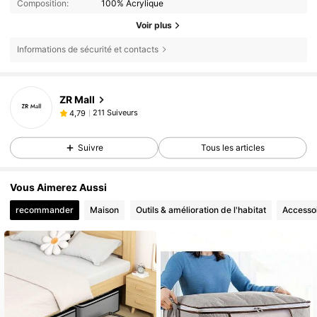
Composition:
100% Acrylique
Voir plus
Informations de sécurité et contacts
ZR Mall
211 Suiveurs
4,79
Suivre
Tous les articles
Vous Aimerez Aussi
recommander
Maison
Outils & amélioration de l'habitat
Accesso