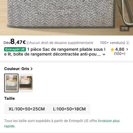
1/10
8
,47€
Dès
Aucun droit de douane supplémentaire
100+ vendu(s)
1 pièce Sac de rangement pliable sous l
4,86
Entrepôt UE
e lit, boîte de rangement décontractée anti-pou
(100+)
ssière, sac de rangement sous le lit grande cap
acité anti-poussière & anti-humidité pour la maison,
organisateur de rangement plat et gain de place, co
Couleur: Gris
nvient pour la rentrée scolaire, Halloween, Noël
Taille
XL:100*50*25CM
L:100*50*18CM
Tous les taille sont expédiés à partir de Entrepôt UE offre
livraison plus
rapide
.