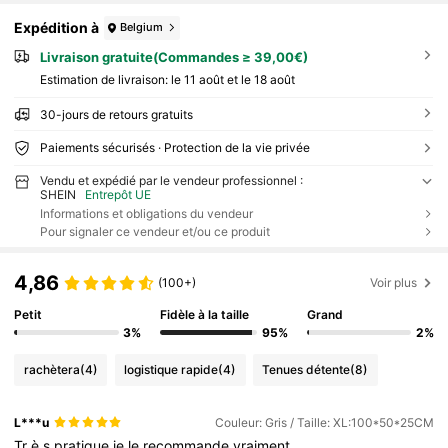
Expédition à
Belgium
Livraison gratuite(Commandes ≥ 39,00€)
Estimation de livraison:
le 11 août et le 18 août
30-jours de retours gratuits
Paiements sécurisés · Protection de la vie privée
Vendu et expédié par le vendeur professionnel :
SHEIN
Entrepôt UE
Informations et obligations du vendeur
Pour signaler ce vendeur et/ou ce produit
4,86
(100+)
Voir plus
Petit
Fidèle à la taille
Grand
3%
95%
2%
rachètera
(4)
logistique rapide
(4)
Tenues détente
(8)
L***u
Couleur: Gris / Taille: XL:100*50*25CM
Tr
è
s
pratique
je
le
recommande
vraiment
.