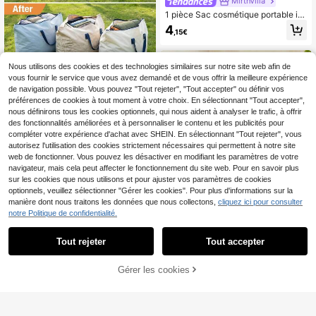
MirthVilla
1 pièce Sac cosmétique portable im
primé léopard, trousse de maquillag
4
,15€
e à motif réversible avec fermeture
éclair, organisateur de toilette multif
onction pour les voyages
Nous utilisons des cookies et des technologies similaires sur notre site web afin de
vous fournir le service que vous avez demandé et de vous offrir la meilleure expérience
Sac de rangement pour couette en
de navigation possible. Vous pouvez "Tout rejeter", "Tout accepter" ou définir vos
duvet, boîte de rangement pour vêt
7
préférences de cookies à tout moment à votre choix. En sélectionnant "Tout accepter",
Dès
,87€
ements anti-poussière, sac de rang
nous définirons tous les cookies optionnels, qui nous aident à analyser le trafic, à offrir
ement extra large 70x90cm, sac de
rangement anti-moisissure, sac de
des fonctionnalités améliorées et à personnaliser le contenu et les publicités pour
voyage et de déménagement, orga
compléter votre expérience d'achat avec SHEIN. En sélectionnant "Tout rejeter", vous
nisateur de garde-robe essentiel, sa
autorisez l'utilisation des cookies strictement nécessaires qui permettent à notre site
c de transport de linge portable, boît
web de fonctionner. Vous pouvez les désactiver en modifiant les paramètres de votre
e de rangement pour équipement d
navigateur, mais cela peut affecter le fonctionnement du site web. Pour en savoir plus
e camping, assistant de rangement
sur les cookies que nous utilisons et pour ajuster vos paramètres de cookies
pour la maison, sac de rangement p
optionnels, veuillez sélectionner "Gérer les cookies". Pour plus d'informations sur la
our dortoir
4
manière dont nous traitons les données que nous collectons,
cliquez ici pour consulter
Panier à linge rond avec animaux s
notre Politique de confidentialité.
auvages de dessin animé, présenta
8
Dès
,47€
nt un lion, un éléphant, une girafe, u
n singe et un perroquet, fond blanc
Tout rejeter
Tout accepter
avec feuilles de palmier tropicales,
pliable avec poignée, panier de ran
Gérer les cookies
gement, boîte de rangement pour v
CRAQUEZ DES MAINTENANT
AJOUTER AU PANIER
êtements, convient pour la chambre
et la salle de bain