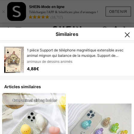
SHEIN-Mode en ligne
×
OBTENIR
Téléchargez l'APP & bénéficiez plus d'avantages !
(18,717)
Similaires
1 pièce Support de téléphone magnétique extensible avec
animal mignon qui balance de la musique. Support de
téléphone en forme de chat ou de chien. Convient à tous les
animaux de dessins animés
téléphones. Excellent cadeau pour la petite amie, la sœur,
4,88€
l'amie, la fête des mères ou un anniversaire.
Articles similaires