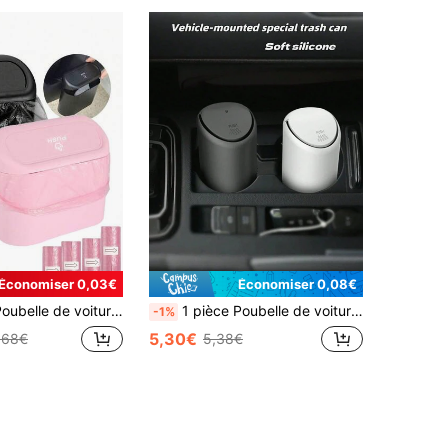
Économiser 0,03€
Économiser 0,08€
elle de voiture, Imperméable, Portable, Gain de place, Boîte de rangement pour voiture, Boîte de tri pour voiture, Accessoire essentiel pour voiture
1 pièce Poubelle de voiture en silicone avec base en ABS, amovible et multifonctionnelle, boîte de rangement mini pour clés, téléphones, pièces, design antidérapant s''adaptant au porte-gobelet et au tableau de bord
-1%
5,30€
,68€
5,38€