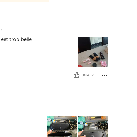
c
est trop belle
Utile (2)