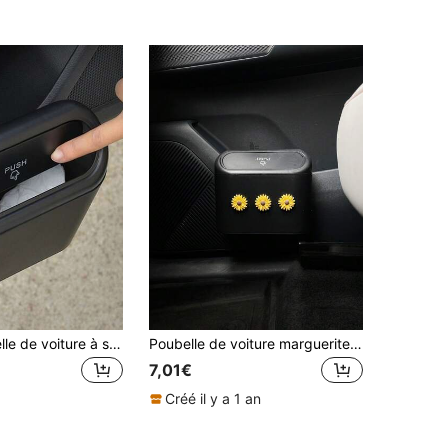
1 pièce Poubelle de voiture à suspendre
Poubelle de voiture marguerite, bac de rangement suspendu à rabat pour voiture, décoration intérieure de voiture mignonne, seau multifonction pour articles divers, boîte étanche pour articles divers de voiture, fournitures multifonction pour voiture.
7,01€
Créé il y a 1 an