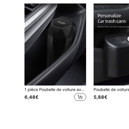
1 pièce Poubelle de voiture avec couvercle de type pression - Accessoire d'intérieur de voiture mini, Poubelle étanche, Boîte de rangement et organisateur multi-usage, Convient pour la voiture, la maison, le bureau
6,48€
5,88€