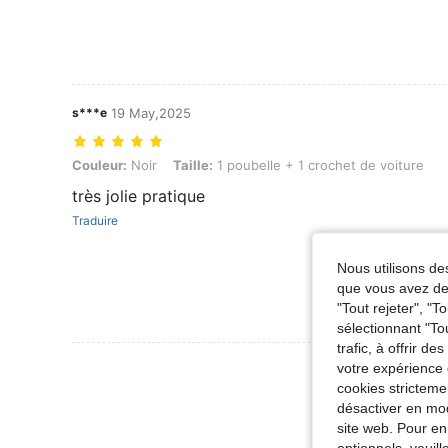
s***e
19 May,2025
Couleur: Noir, Taille: 1 poubelle + 1 crochet de voiture
Couleur:
Noir
Taille:
1 poubelle + 1 crochet de voiture
très jolie pratique
Traduire
Nous utilisons des
que vous avez dem
"Tout rejeter", "
sélectionnant "To
trafic, à offrir d
Voir Plus D
votre expérience 
cookies stricteme
désactiver en mod
site web. Pour en
optionnels, veuil