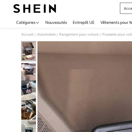
Acce
Use up 
Catégories
Nouveautés
Entrepôt UE
Vêtements pour 
Accueil
Automobile
Rangement pour voiture
Poubelle pour voi
/
/
/