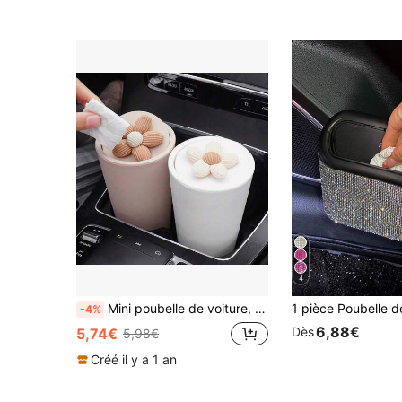
4
Mini poubelle de voiture, poubelle de voiture portable avec porte-gobelet
-4%
6,88€
Dès
5,74€
5,98€
Créé il y a 1 an