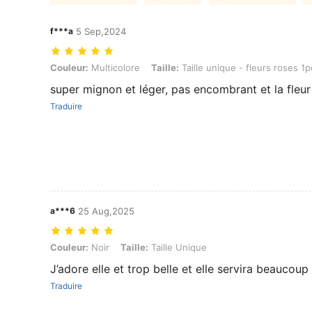
f***a
5 Sep,2024
Couleur: Multicolore, Taille: Taille unique - fleurs roses 1pc
Couleur:
Multicolore
Taille:
Taille unique - fleurs roses 1p
super mignon et léger, pas encombrant et la fleur 
Traduire
a***6
25 Aug,2025
Couleur: Noir, Taille: Taille Unique
Couleur:
Noir
Taille:
Taille Unique
J’adore elle et trop belle et elle servira beaucoup
Traduire