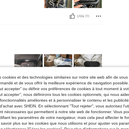
Utile (1)
 cookies et des technologies similaires sur notre site web afin de vous 
andé et de vous offrir la meilleure expérience de navigation possibl
Tout accepter" ou définir vos préférences de cookies à tout moment à vot
Utile (1)
ut accepter", nous définirons tous les cookies optionnels, qui nous aide
es fonctionnalités améliorées et à personnaliser le contenu et les publici
'avis
d'achat avec SHEIN. En sélectionnant "Tout rejeter", vous autorisez l'uti
nt nécessaires qui permettent à notre site web de fonctionner. Vous po
ifiant les paramètres de votre navigateur, mais cela peut affecter le 
 savoir plus sur les cookies que nous utilisons et pour ajuster vos par
lez sélectionner "Gérer les cookies". Pour plus d'informations sur la ma