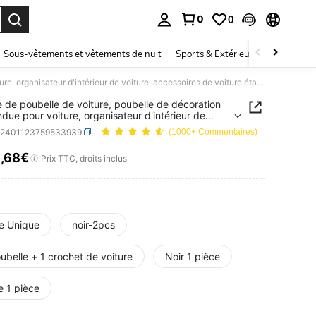
0
0
ouver. Press Enter to select.
Sous-vêtements et vêtements de nuit
Sports & Extérieur
Enfants
1 pièce de poubelle de voiture, poubelle de décoration suspendue pour voiture, organisateur d'intérieur de voiture, accessoires de voiture étanches
e de poubelle de voiture, poubelle de décoration
due pour voiture, organisateur d'intérieur de
e, accessoires de voiture étanches
q2401123759533939
(1000+ Commentaires)
6
,68€
ICE AND AVAILABILITY
Prix TTC, droits inclus
le Unique
noir-2pcs
ubelle + 1 crochet de voiture
Noir 1 pièce
e 1 pièce