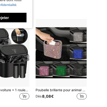
fidentialité.
ejeter
1 poubelle de voiture + 1 rouleau (15 feuilles) de sacs poubelle + 2 crochets de voiture, mini poubelle de voiture, boîte de rangement pour ordures, convient pour les sièges avant/arrière - accessoires pour voiture, bureau, maison. Mini poubelle de voiture, imperméable, portable, boîte de rangement de voiture gain de place, boîte de tri de voiture, accessoire de voiture essentiel.
Poubelle brillante pour animal de compagnie, boîte de rangement d'accessoires de voiture, poubelle de voiture carrée pressée avec décoration de diamants brillants
8,08€
Dès