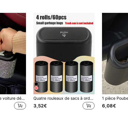
1 pièce Poubelle de voiture décorée de strass, organisateur de déchets, décoration de chambre
Quatre rouleaux de sacs à ordures de voiture (60 pièces), sacs à ordures miniatures et petits de qualité supérieure, sacs à ordures imperméables et organisateur de déchets, adaptés aux poubelles de voiture et de bureau, sacs en plastique épaissis
3,52€
6,08€