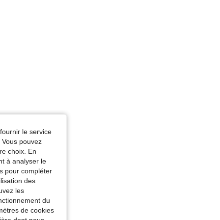
fournir le service
e. Vous pouvez
re choix. En
nt à analyser le
tés pour compléter
lisation des
uvez les
fonctionnement du
amètres de cookies
nière dont nous