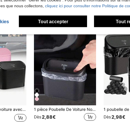
ées que nous collectons,
cliquez ici pour consulter notre Politique de con
kies
Tout accepter
Tout r
portable, pour l'organisation du véhicule - convient à de nombreux modèles de voitures
1 pièce Poubelle De Voiture Noir Mini Créatif
2,88€
2,98€
Dès
Dès