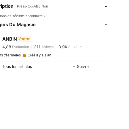
iption
Press-top,ABS,Noir
ions de sécurité et contacts
4,88
311
3.9K
opos Du Magasin
4,88
311
3.9K
4,88
311
3.9K
ANBIN
Vendeur
4,88
311
3.9K
Evaluation
Articles
Suiveurs
e***j
est en train de naviguer
ts très fidèles
Créé il y a 1 an
Tous les articles
Suivre