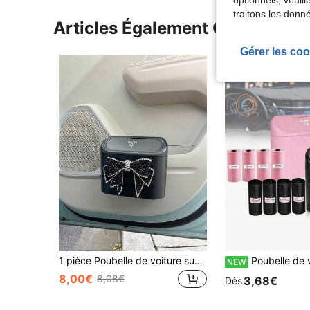
traitons les donn
Articles Également Consultés
Gérer les coo
1 pièce Poubelle de voiture suspendue Décoration de voiture Poubelle de stockage intérieur de voiture Nettoyage Poubelle Poubelle de voiture suspendue Accessoires de voiture imperméables
Poubelle de voiture avec couvercle - 4 rouleaux de sacs poubelle, étanche, poubelle suspendue 
NEW
8,00€
8,08€
3,68€
Dès