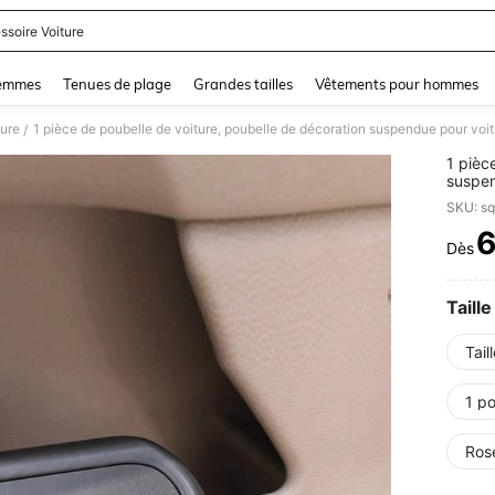
ssoire Voiture
and down arrow keys to navigate search Dernière recherche and Rechercher et Tr
femmes
Tenues de plage
Grandes tailles
Vêtements pour hommes
ture
/
1 pièc
suspen
voitur
SKU: s
Dès
PR
Taille
Tail
1 po
Ros