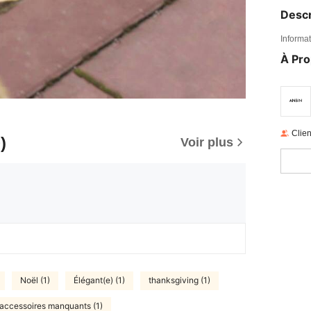
Descr
Informat
À Pr
Clien
)
Voir plus
Noël (1)
Élégant(e) (1)
thanksgiving (1)
accessoires manquants (1)