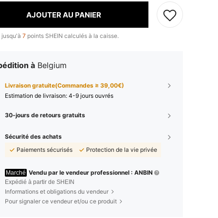
AJOUTER AU PANIER
 jusqu'à
7
points SHEIN calculés à la caisse.
édition à
Belgium
Livraison gratuite(Commandes ≥ 39,00€)
Estimation de livraison:
4-9 jours ouvrés
30-jours de retours gratuits
Sécurité des achats
Paiements sécurisés
Protection de la vie privée
Vendu par le vendeur professionnel : ANBIN
Marché
Expédié à partir de SHEIN
Informations et obligations du vendeur
Pour signaler ce vendeur et/ou ce produit