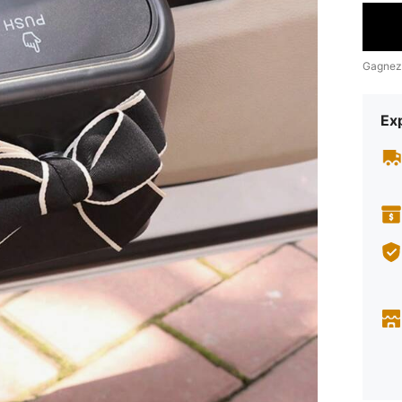
Gagnez
Exp