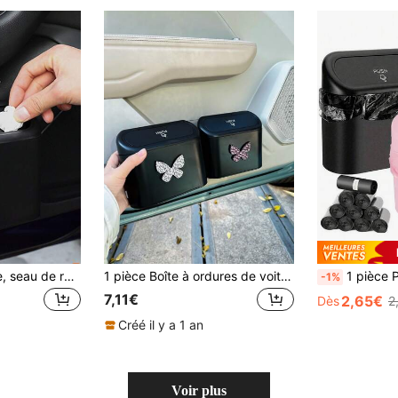
Poubelle de voiture, seau de rangement multifonction à grande capacité monté sur la porte, accessoires d'intérieur de voiture pour le rangement des parapluies
1 pièce Boîte à ordures de voiture carrée en ABS noir avec nœud papillon suspendu, boîte de rangement étanche
1 pièce Poubelle de voiture + 1 rouleau (15 pièces) Sacs poubelle, Mini poub
-1%
7,11€
2,65€
Dès
2
Créé il y a 1 an
Voir plus