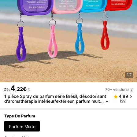
1/7
4
,22€
Dès
70+ vendu(s)
1 pièce Spray de parfum série Brésil, désodorisant
4,89
d'aromathérapie intérieur/extérieur, parfum mult
(29)
icouche, extrêmement agréable, contient des h
uiles essentielles naturelles fraîches et charmantes l
ongue durée, livraison aléatoire
Type De Parfum
Parfum Mixte