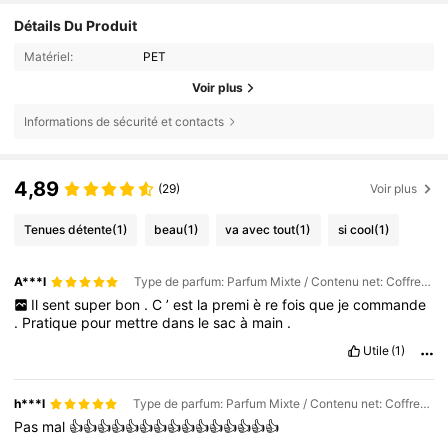
Détails Du Produit
Matériel:
PET
Voir plus
Informations de sécurité et contacts
4,89
(29)
Voir plus
Tenues détente
(1)
beau
(1)
va avec tout
(1)
si cool
(1)
A***l
Type de parfum: Parfum Mixte / Contenu net: Coffret cadeau - #62*1
Il
sent
super
bon
.
C
’
est
la
premi
è
re
fois
que
je
commande
.
Pratique
pour
mettre
dans
le
sac
à
main
.
Utile
(1)
h***l
Type de parfum: Parfum Mixte / Contenu net: Coffret cadeau - #40*1
Pas
mal
👍👍👍👍👍👍👍👍👍👍👍👍👍👍👍