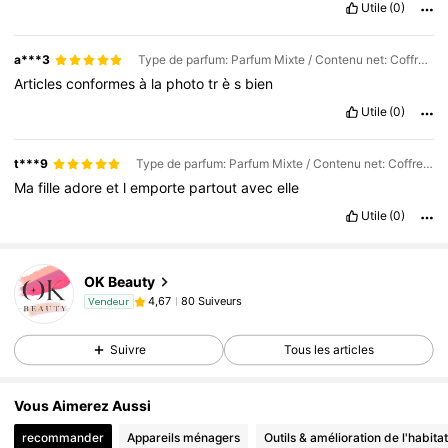
Utile
(0)
a***3
Type de parfum: Parfum Mixte / Contenu net: Coffret cadeau - #68*1
Articles
conformes
à
la
photo
tr
è
s
bien
Utile
(0)
t***9
Type de parfum: Parfum Mixte / Contenu net: Coffret cadeau - #62*1
Ma
fille
adore
et
l
emporte
partout
avec
elle
Utile
(0)
OK Beauty
80 Suiveurs
4,67
Vendeur
Suivre
Tous les articles
Vous Aimerez Aussi
recommander
Appareils ménagers
Outils & amélioration de l'habitat