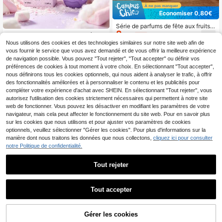
Économiser 0,80€
Série de parfums de fête aux fruits f
8
rais - Gel parfumé
1 Bouteille de Spray Parfum d'Été N
,70€
-8%
9,50€
7
ouveau en Forme de Glace, Vanille,
Nous utilisons des cookies et des technologies similaires sur notre site web afin de
,31€
Baies, Miel et 5 Autres Parfums, Liq
vous fournir le service que vous avez demandé et de vous offrir la meilleure expérience
uide d'Aromathérapie Sans Flamme
de navigation possible. Vous pouvez "Tout rejeter", "Tout accepter" ou définir vos
en Forme de Licorne Mignonne, Par
préférences de cookies à tout moment à votre choix. En sélectionnant "Tout accepter",
fum Portable Mignon, 5 Parfums de
nous définirons tous les cookies optionnels, qui nous aident à analyser le trafic, à offrir
Niche en Édition Limitée, Convient
des fonctionnalités améliorées et à personnaliser le contenu et les publicités pour
pour Plusieurs Occasions pour Élimi
ner les Odeurs et Ajouter du Parfum,
compléter votre expérience d'achat avec SHEIN. En sélectionnant "Tout rejeter", vous
Fabriqué avec un Parfum de Haute
autorisez l'utilisation des cookies strictement nécessaires qui permettent à notre site
Qualité pour Émettre un Parfum Cha
web de fonctionner. Vous pouvez les désactiver en modifiant les paramètres de votre
rmant et Durable pour un Air Frais,
navigateur, mais cela peut affecter le fonctionnement du site web. Pour en savoir plus
Choix de Cadeau Parfait
sur les cookies que nous utilisons et pour ajuster vos paramètres de cookies
optionnels, veuillez sélectionner "Gérer les cookies". Pour plus d'informations sur la
manière dont nous traitons les données que nous collectons,
cliquez ici pour consulter
notre Politique de confidentialité.
Tout rejeter
Tout accepter
1 pièce Bougie parfumée à la cire d
2
e soja dans un pot en verre, bougie
1 Bouteille 100ml de Parfum Sans Fl
Dès
,88€
d'aromathérapie à base de plantes f
Gérer les cookies
AJOUTER AU PANIER
amme à Base de Plantes, Parfum
#1 BEST-SELLERS
de Soulager la fatigue Aromathérapie sans feu
aite à la main, sans fumée, longue d