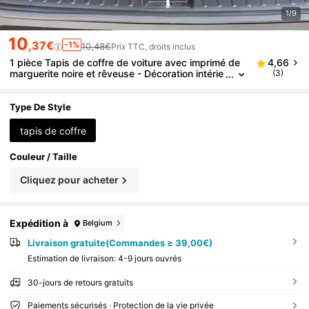
1/9
10
,37€
-1%
10,48€
Prix TTC, droits inclus
1 pièce Tapis de coffre de voiture avec imprimé de
4,66
marguerite noire et rêveuse - Décoration intérie
(3)
ure de voiture élégante, convient à la plupart de
s véhicules, doublure de coffre avec design esthéti
que, style plat 2D
Type De Style
tapis de coffre
Couleur / Taille
Cliquez pour acheter
Expédition à
Belgium
Livraison gratuite(Commandes ≥ 39,00€)
Estimation de livraison:
4-9 jours ouvrés
30-jours de retours gratuits
Paiements sécurisés · Protection de la vie privée