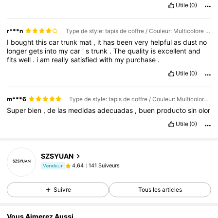
Utile
(0)
r***n
Type de style: tapis de coffre / Couleur: Multicolore / Taille: 1 marguerite
I
bought
this
car
trunk
mat
,
it
has
been
very
helpful
as
dust
no
longer
gets
into
my
car
'
s
trunk
.
The
quality
is
excellent
and
fits
well
.
i
am
really
satisfied
with
my
purchase
.
Utile
(0)
m***6
Type de style: tapis de coffre / Couleur: Multicolore / Taille: 1 marguerite
Super
bien
,
de
las
medidas
adecuadas
,
buen
producto
sin
olor
Utile
(0)
SZSYUAN
141 Suiveurs
4,64
Vendeur
Suivre
Tous les articles
Vous Aimerez Aussi