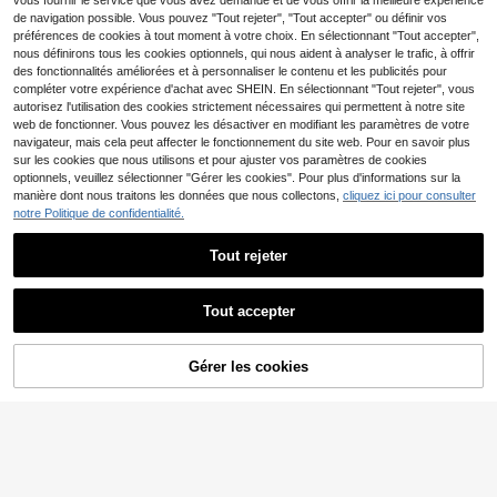
vous fournir le service que vous avez demandé et de vous offrir la meilleure expérience
apant avant & arrière, accessoire d'i
nc, utilisation toutes saisons, convi
de navigation possible. Vous pouvez "Tout rejeter", "Tout accepter" ou définir vos
ntérieur de voiture imperméable et f
ent aux camions/voitures/SUV, com
préférences de cookies à tout moment à votre choix. En sélectionnant "Tout accepter",
acile à nettoyer
patibilité véhicule 95%, cadeau idé
al pour les vacances/Thanksgiving,
nous définirons tous les cookies optionnels, qui nous aident à analyser le trafic, à offrir
protection élégante de l'intérieur de
des fonctionnalités améliorées et à personnaliser le contenu et les publicités pour
la voiture
compléter votre expérience d'achat avec SHEIN. En sélectionnant "Tout rejeter", vous
autorisez l'utilisation des cookies strictement nécessaires qui permettent à notre site
web de fonctionner. Vous pouvez les désactiver en modifiant les paramètres de votre
navigateur, mais cela peut affecter le fonctionnement du site web. Pour en savoir plus
sur les cookies que nous utilisons et pour ajuster vos paramètres de cookies
optionnels, veuillez sélectionner "Gérer les cookies". Pour plus d'informations sur la
manière dont nous traitons les données que nous collectons,
cliquez ici pour consulter
notre Politique de confidentialité.
1 pièce, Tapis de coffre de voiture a
Tout rejeter
ntidérapant et à la mode, motif cœu
11
1 pièce Tapis de coffre de voiture, d
,63€
r et papillon - Matériau en polyester
esign élégant de couronne florale ro
1 restant
durable, garde le coffre sec et propr
se, antidérapant, durable, lavable, g
Tout accepter
e, ajoute une touche personnalisée
10
arde l'intérieur de la voiture propre
,54€
à l'intérieur de votre voiture, tapis d
et ordonné, universel, tapis pour ani
e protection de coffre de voiture, pa
maux de compagnie, accessoire d'i
rfait pour le rangement et la décorat
Gérer les cookies
ntérieur de voiture
AJOUTER AU PANIER
ion.