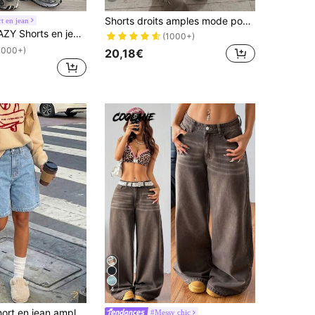
Shorts droits amples mode pour femmes, mi-mollet, décontractés, été, style vacances
t en jean
ts en jean amples et décontractés pour femmes, nouveau style d'été Jorts
(1000+)
1000+)
20,18€
4
n ample à jambes larges, longueur genou, décontracté d'été Wommer, vacances & plage, Vacationcore
#Messy chic