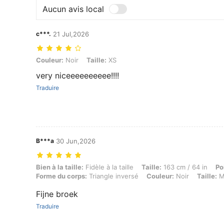
Aucun avis local
c***.
21 Jul,2026
Couleur: Noir, Taille: XS
Couleur:
Noir
Taille:
XS
very niceeeeeeeeee!!!!
Traduire
B***a
30 Jun,2026
Bien à la taille: Fidèle à la taille, Taille: 163 cm / 64 in, Poids: 58 kg
Bien à la taille:
Fidèle à la taille
Taille:
163 cm / 64 in
Po
Forme du corps:
Triangle inversé
Couleur:
Noir
Taille:
Fijne broek
Traduire