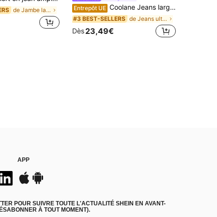
Coolane Jeans larges amples et décontractés lavés pour femmes
Entrepôt UE
de Jambe large Short en jean pour femme
ERS
de Jeans ultra-larges Denim femme
#3 BEST-SELLERS
23,49€
Dès
APP
ER POUR SUIVRE TOUTE L'ACTUALITÉ SHEIN EN AVANT-
DÉSABONNER À TOUT MOMENT).