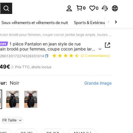
0
0
ouver. Press Enter to select.
Sous-vêtements et vêtements de nuit
Sports & Extérieur
Enfants
1 pièce Pantalon en jean style de rue américain brodé pour femmes, coupe cocon jambe large ample, toutes saisons (ceinture/accessoires non inclus) noir décontracté automne
1 pièce Pantalon en jean style de rue
ain brodé pour femmes, coupe cocon jambe large
 toutes saisons (ceinture/accessoires non inclus)
z260130172274526351014
(2 Commentaires)
écontracté automne
,49€
ICE AND AVAILABILITY
Prix TTC, droits inclus
ur:
Noir
Grande image
FR Taille