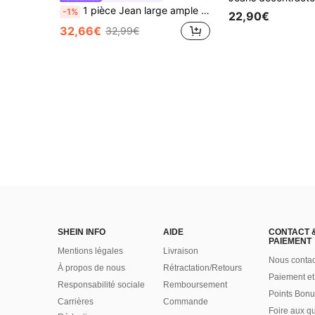
1 pièce Jean large ample brodé style de rue américain pour femmes, pantalon long mode toutes saisons, décontracté noir, esthétique Y2K automne
-1%
22,90€
32,66€
32,99€
SHEIN INFO
AIDE
CONTACT 
PAIEMENT
Mentions légales
Livraison
Nous contac
À propos de nous
Rétractation/Retours
Paiement et
Responsabilité sociale
Remboursement
Points Bonu
Carrières
Commande
Foire aux q