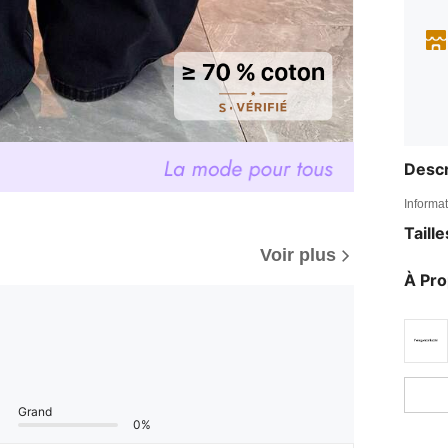
Descr
Informat
Taill
Voir plus
À Pr
Grand
0%