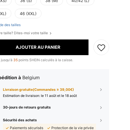
(XS)
36 (S)
38 (M)
40/42 (L)
(XL)
46 (XXL)
de des tailles
e taille? Dites-moi votre taille
AJOUTER AU PANIER
 jusqu'à
35
points SHEIN calculés à la caisse.
édition à
Belgium
Livraison gratuite(Commandes ≥ 39,00€)
Estimation de livraison:
le 11 août et le 18 août
30-jours de retours gratuits
Sécurité des achats
Paiements sécurisés
Protection de la vie privée