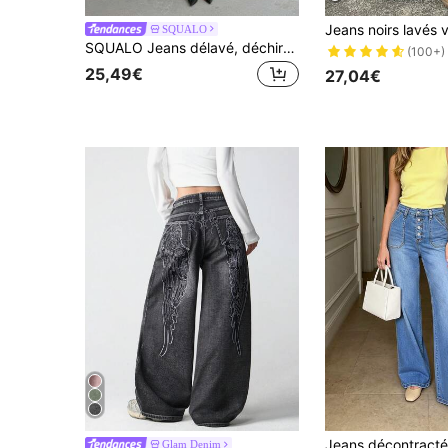
SQUALO
SQUALO Jeans délavé, déchiré et avec effet délavé pour femmes, style de rue
(100+)
25,49€
27,04€
Glam Denim