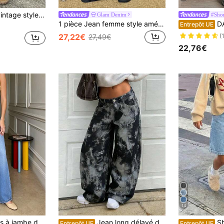
Jeans noirs lavés vintage style High Street, pantalon large droit et ample décontracté pour femme, design mode, pour l'automne
Glam Denim
#Shor
1 pièce Jean femme style américain vintage jambe large ample minimaliste toutes saisons pantalon long décontracté noir automne
DAZY Shor
Entrepôt UE
27,22€
(
27,49€
22,76€
14
Jeans décontractés à jambe droite lavés avec braguette à boutons pour femmes
Jean long délavé décontracté pour femmes, avec poches et détails de fermeture éclair, non extensible, pour vacances, printemps, noir, automne
Short en jea
Entrepôt UE
Entrepôt UE