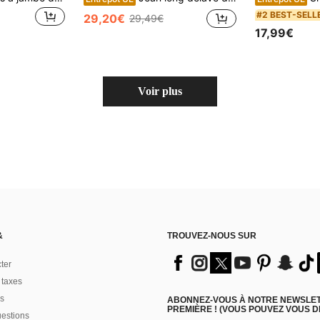
#2 BEST-SELL
29,20€
29,49€
17,99€
Voir plus
&
TROUVEZ-NOUS SUR
ter
 taxes
s
ABONNEZ-VOUS À NOTRE NEWSLETT
PREMIÈRE ! (VOUS POUVEZ VOUS 
uestions