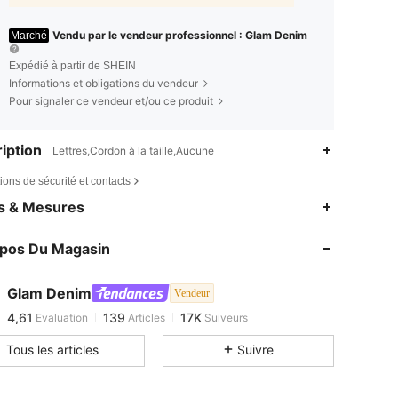
Vendu par le vendeur professionnel : Glam Denim
Marché
Expédié à partir de SHEIN
Informations et obligations du vendeur
Pour signaler ce vendeur et/ou ce produit
iption
Lettres,Cordon à la taille,Aucune
ions de sécurité et contacts
4,61
139
17K
es & Mesures
4,61
139
17K
opos Du Magasin
4,61
139
17K
4,61
139
17K
Glam Denim
Vendeur
4,61
139
17K
Evaluation
Articles
Suiveurs
b***y
est en train de naviguer
4,61
139
17K
Tous les articles
Suivre
4,61
139
17K
4,61
139
17K