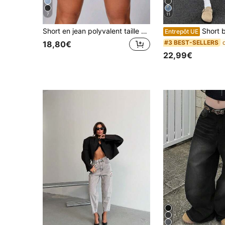
7
11
Short en jean polyvalent taille haute pour femme, délavé vintage, coupe ample, longueur genou, style rétro décontracté, mode d'été noir, jorts
Short bermuda en jean Y2K vintage délavé à moustaches de 
Entrepôt UE
#3 BEST-SELLERS
18,80€
22,99€