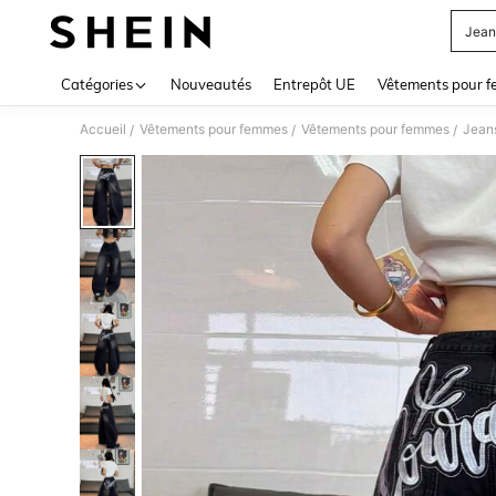
Jean
Use up 
Catégories
Nouveautés
Entrepôt UE
Vêtements pour 
Accueil
Vêtements pour femmes
Vêtements pour femmes
Jean
/
/
/