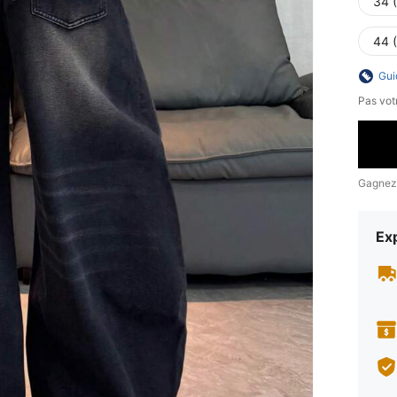
34 
44 
Gui
Pas votr
Gagnez
Exp