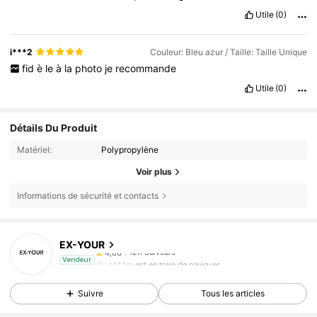
Utile
(0)
i***2
Couleur: Bleu azur / Taille: Taille Unique
fid
è
le
à
la
photo
je
recommande
Utile
(0)
Détails Du Produit
Matériel:
Polypropylène
Voir plus
Informations de sécurité et contacts
EX-YOUR
12K Suiveurs
4,86
o***m
est en train de naviguer
Vendeur
12K Suiveurs
4,86
Suivre
Tous les articles