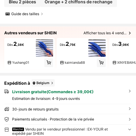
Bleu 2 pièces
Orange + 2 chiffons de rechange
Guide des tailles
Autres vendeurs sur SHEIN
Afficher tous les 4 vendeurs
2
2
3
Dès
,38€
Dès
,75€
Dès
,06€
Yushang01
kaimianda88
XINYEBAIH
Expédition à
Belgium
Livraison gratuite(Commandes ≥ 39,00€)
Estimation de livraison:
4-9 jours ouvrés
30-jours de retours gratuits
Paiements sécurisés · Protection de la vie privée
Vendu par le vendeur professionnel : EX-YOUR et
Marché
expédié par SHEIN