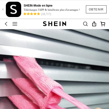
SHEIN-Mode en ligne
×
OBTENIR
Téléchargez l'APP & bénéficiez plus d'avantages !
(18,717)