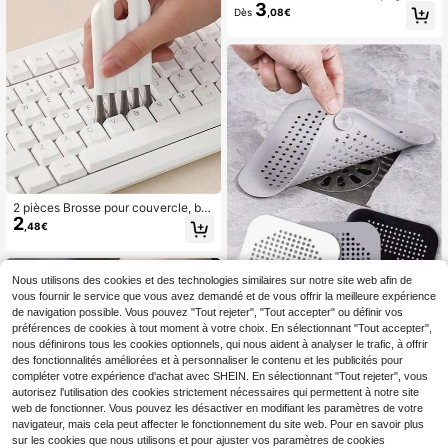
3
tifonctionnels pour le rebord de fen
Dès
,08€
être - Comprend 1 poignée en plasti
que et 4 tampons éponges réutilisa
bles, convient pour le salon, la cha
mbre, la salle de bain et la cuisine |
Outil de nettoyage intérieur essenti
el Brosse de nettoyage réutilisable
Poignée en plastique Accessoire de
nettoyage pratique
2 pièces Brosse pour couvercle, bro
2
sse pour fente de clavier, brosse po
,48€
ur couvercle bouclé, peigne à cous
sin d'air pour nettoyer la rainure du
couvercle et les fentes. Brosse poly
valente pour la cuisine, la salle de b
Nous utilisons des cookies et des technologies similaires sur notre site web afin de
ain, la maison et les fournitures mén
vous fournir le service que vous avez demandé et de vous offrir la meilleure expérience
agères
de navigation possible. Vous pouvez "Tout rejeter", "Tout accepter" ou définir vos
préférences de cookies à tout moment à votre choix. En sélectionnant "Tout accepter",
1/2/3 pièces Filtre à cheveux, filtre
nous définirons tous les cookies optionnels, qui nous aident à analyser le trafic, à offrir
2
à cheveux en silicone et bouchon d
des fonctionnalités améliorées et à personnaliser le contenu et les publicités pour
Dès
,76€
e vidange pour baignoire et douche
compléter votre expérience d'achat avec SHEIN. En sélectionnant "Tout rejeter", vous
empêche les obstructions et les ode
autorisez l'utilisation des cookies strictement nécessaires qui permettent à notre site
urs, filtre anti-obstruction pour évie
web de fonctionner. Vous pouvez les désactiver en modifiant les paramètres de votre
r, bouchon de vidange de baignoire
navigateur, mais cela peut affecter le fonctionnement du site web. Pour en savoir plus
et de douche, couvercle de vidang
sur les cookies que nous utilisons et pour ajuster vos paramètres de cookies
e, filtre à égout, collecteur de cheve