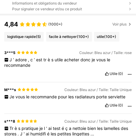
Informations et obligations du vendeur
Pour signaler ce vendeur et/ou ce produit
4,84
(1000+)
Voir plus
logistique rapide
(5)
facile à nettoyer
(100+)
utile
(100+)
3***5
Couleur: Bleu azur / Taille: rose
J
’
adore
,
c
’
est
tr
è
s
utile
acheter
donc
je
vous
le
recommande
Utile
(0)
M***s
Couleur: Bleu azur / Taille: Taille Unique
Je
vous
le
recommande
pour
les
radiateurs
porte
serviette
Utile
(0)
s***8
Couleur: Bleu azur / Taille: Taille Unique
Tr
è
s
pratique
je
l
'
ai
test
é
ç
a
nettoie
bien
les
lamelles
des
stores
.
J
'
ai
humidifi
é
les
petites
lingettes
...