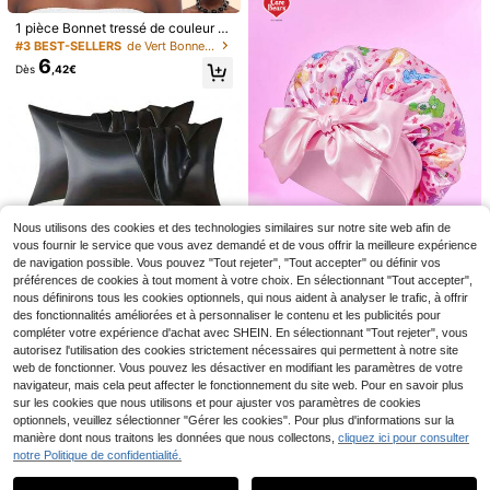
1 pièce Bonnet tressé de couleur br
1 pièce Bonnet de nuit en satin de s
onze, coiffe africaine, convient aux
2
oie de luxe, conception de bande él
#3 BEST-SELLERS
de Vert Bonnets pour femmes
Dès
,06€
-19%
2,55€
femmes nigérianes, peut être utilisé
astique confortable et réglable, unis
6
Dès
,42€
pour les mariages, les fêtes, les coif
exe, convient pour toutes les saison
Économiser 0,03€
fures, les bandeaux automatiques e
s
t d'autres occasions
200 pièces Bonnet de perruque ultr
a-fin et respirant, invisible et transp
#1 BEST-SELLERS
de Occasionnel Bonnets pour femmes
arent, extensible, pour perruques à f
(1000+)
ront de dentelle et bonnet de nuit
2
Dès
,57€
-1%
2,60€
Nous utilisons des cookies et des technologies similaires sur notre site web afin de
vous fournir le service que vous avez demandé et de vous offrir la meilleure expérience
de navigation possible. Vous pouvez "Tout rejeter", "Tout accepter" ou définir vos
10
préférences de cookies à tout moment à votre choix. En sélectionnant "Tout accepter",
nous définirons tous les cookies optionnels, qui nous aident à analyser le trafic, à offrir
Care Bears
Économiser 0,06€
des fonctionnalités améliorées et à personnaliser le contenu et les publicités pour
SHEIN X Care Bears Bonnet de soin
compléter votre expérience d'achat avec SHEIN. En sélectionnant "Tout rejeter", vous
Bonnet de nuit en satin de soie pre
5
s capillaires pour femmes à double
6 pièces Ensemble de taies d'oreille
,02€
mium, bonnet doux, léger et respira
autorisez l'utilisation des cookies strictement nécessaires qui permettent à notre site
#5 BEST-SELLERS
de or Bonnets pour femmes
couche rose, avec large élastique s
r en satin pour femmes, comprenan
(1000+)
nt pour cheveux bouclés, tressés, dr
web de fonctionner. Vous pouvez les désactiver en modifiant les paramètres de votre
2
atin, imprimé mignon d'ours de ban
t un bonnet de nuit soyeux, un mas
Dès
,91€
-2%
2,97€
7
eadlocks et cheveux longs, anti-fris
,49€
-2%
7,65€
de dessinée, avec lacets, doux et c
navigateur, mais cela peut affecter le fonctionnement du site web. Pour en savoir plus
que de sommeil et des chouchous
ottis pour le sommeil, la maison et le
onfortable pour la maison quotidien
sur les cookies que nous utilisons et pour ajuster vos paramètres de cookies
pour cheveux
s voyages.
ne et le sommeil
optionnels, veuillez sélectionner "Gérer les cookies". Pour plus d'informations sur la
manière dont nous traitons les données que nous collectons,
cliquez ici pour consulter
notre Politique de confidentialité.
Afficher les articles similaires en stock
Voir tout