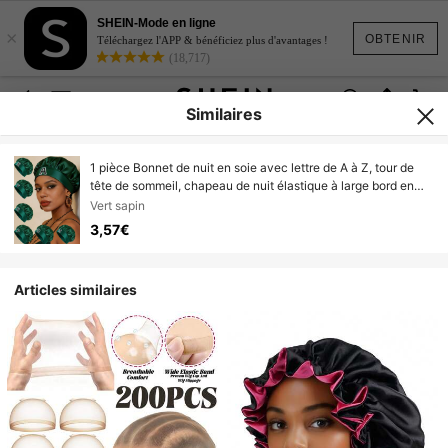
SHEIN-Mode en ligne
×
OBTENIR
Téléchargez l'APP & bénéficiez plus d'avantages !
(18,717)
Similaires
1 pièce Bonnet de nuit en soie avec lettre de A à Z, tour de
tête de sommeil, chapeau de nuit élastique à large bord en
satin doux et confortable, convient pour le sommeil quotidien
Vert sapin
à la maison, les vacances, la Saint-Valentin, la plage, les
3,57€
voyages
Articles similaires