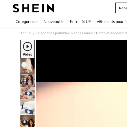
Robe
Use up 
Catégories
Nouveautés
Entrepôt UE
Vêtements pour 
Accueil
Téléphones portables & accessoires
Photo et accessoir
/
/
Video