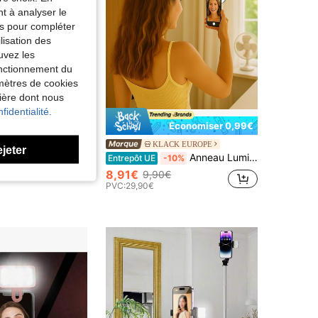
nt à analyser le
tés pour compléter
lisation des
uvez les
fonctionnement du
amètres de cookies
nière dont nous
fidentialité.
Économiser 0,99€
Borriig Anneau lumineux à DEL de 12 pouces avec trépied de 7,48 pouces réglable en intensité pour le vlogging, la photographie et la diffusion en direct de selfies
KLACK EUROPE
ejeter
Anneau Lumineux LED Klack : Éclairage parfait pour vos prises de vue. Obtenez l'éclairage idéal pour chaque photo ou vidéo avec l'Anneau Lumineux LED Klack - Livraison en 24/48 heures depuis l'Espagne.
Entrepôt UE
-10%
8,91€
9,90€
PVC:
29,90€