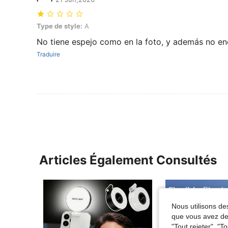
Type de style: A
Type de style:
A
No tiene espejo como en la foto, y además no en
Traduire
Articles Également Consultés
Nous utilisons des
que vous avez dem
"Tout rejeter", "