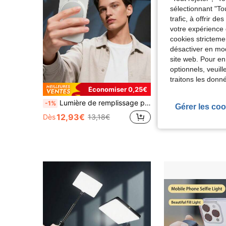
sélectionnant "To
trafic, à offrir d
votre expérience 
cookies stricteme
désactiver en mod
site web. Pour en
optionnels, veuil
traitons les donn
Économiser 0,25€
Lumière de remplissage pour téléphone miroir, lumière de remplissage selfie magnétique, compatible avec iPhone, anneau de lumière de remplissage LED 360° avec anneau adhésif, convient pour la photographie selfie, les appels vidéo, la visioconférence, la lumière de remplissage de poche, la lumière de remplissage de visioconférence avec clip de téléphone, 3 modes d'éclairage, rechargeable, compatible avec ordinateur portable/téléphone/tablette/visioconférence/maquillage, convient pour les selfies et la diffusion en direct
-1%
Gérer les coo
7,07€
Dès
12,93€
Dès
13,18€