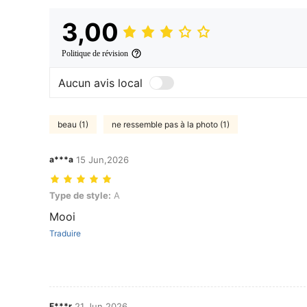
3,00
Politique de révision
Aucun avis local
beau (1)
ne ressemble pas à la photo (1)
a***a
15 Jun,2026
Type de style: A
Type de style:
A
Mooi
Traduire
F***r
21 Jun,2026