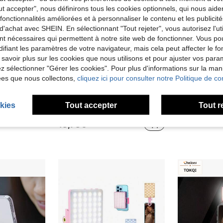
ut accepter", nous définirons tous les cookies optionnels, qui nous aide
es fonctionnalités améliorées et à personnaliser le contenu et les publici
d'achat avec SHEIN. En sélectionnant "Tout rejeter", vous autorisez l'uti
nt nécessaires qui permettent à notre site web de fonctionner. Vous po
ifiant les paramètres de votre navigateur, mais cela peut affecter le 
 savoir plus sur les cookies que nous utilisons et pour ajuster vos par
lez sélectionner "Gérer les cookies". Pour plus d'informations sur la ma
ées que nous collectons,
cliquez ici pour consulter notre Politique de con
Miroir de conception pliable de taille de poche Lumière selfie magnétique avec miroir Lumière de remplissage LED réglable pour l'enregistrement vidéo, la diffusion en direct, le maquillage, le vlogging. Cadeau pour femmes
Lumière de remplissage selfie rechargeable, Clip-on pour téléphone, Lumière de remplissage portable détachable, Convient pour selfie, maquillage, diffusion en direct, Compatible avec iPhone, Android et autres smartphones, Lumière LED, Lumière de remplissage LED portable et réglable en intensité, Convient pour appareil photo, caméscope, tournage de vlog, Peut être utilisé pour selfie photo, enregistrement vidéo, réunion Zoom, interview, diffusion en direct, vlog, rassemblement familial, tournage de fête de Noël, Convient également pour selfie à main, activités extérieures, Convient pour selfie et diffusion en direct, Lumière de remplissage portable
kies
Tout accepter
Tout r
(1000+)
15,48€
13,78€