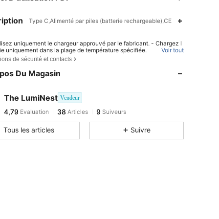
iption
Type C,Alimenté par piles (batterie rechargeable),CE
ilisez uniquement le chargeur approuvé par le fabricant. - Chargez l
rie uniquement dans la plage de température spécifiée.
Voir tout
ions de sécurité et contacts
mplacer la pile par un modèle incorrect peut provoquer un incendie
xplosion. - Jeter la pile au feu ou dans un four chaud, ou l'écraser o
opos Du Magasin
per peut provoquer une explosion. - Laisser la pile dans un endroit e
ent chaud ou sous une pression atmosphérique très basse peut pro
une explosion ou une fuite de liquide ou de gaz inflammable.
The LumiNest
Vendeur
4,79
38
9
Evaluation
Articles
Suiveurs
Tous les articles
Suivre