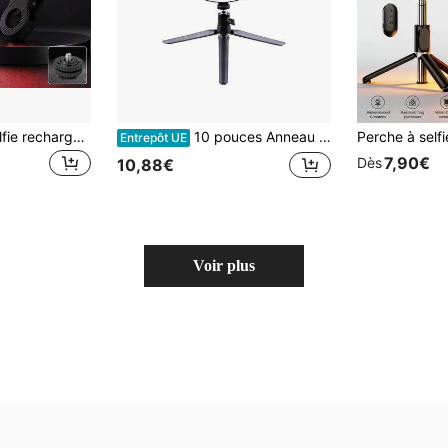
1 pièce Lumière selfie rechargeable à pince de 90 LED haute puissance, Lumière de photographie couleur M140RVB, Lumière selfie tricolore M140, Lumière vidéo rechargeable portable, Lumière LED à pince, Réglable à 360°, Convient pour smartphone, appareil photo, ordinateur portable, tablette, selfie, vidéoconférence, éclairage, maquillage, vlog, 1800 mAh
10 pouces Anneau lumineux LED à luminosité réglable avec support, anneau lumineux alimenté par USB avec trépied et support pour téléphone, convient pour le bureau, l'enregistrement vidéo, la diffusion en direct, le maquillage, la photographie
Entrepôt UE
7,90€
Dès
10,88€
Voir plus