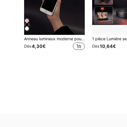
Anneau lumineux moderne pour selfie, 28 LED, lumière de remplissage, lumière de téléphone, lumière de Noël, lumière de selfie, rechargeable USB, à clipser, réglable, convient pour smartphones, maquillage, streamers - contrôle par bouton, luminosité réglable, comprend un câble USB
4,30€
10,64€
Dès
Dès