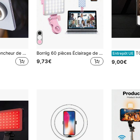
1 Poignée de déclencheur de caméra de téléphone portable magnétique rechargeable, support de prise en main ergonomique, interface de vis 1/4 de pouce, support de smartphone, équipé d'une lumière de remplissage pour la photographie de nuit, spécialement conçu pour les photographes de voyage.
Borriig 60 pièces Éclairage de conférence vidéo rechargeable avec clip, design de clip avant et arrière, 3 modes de gradation, convient pour smartphone, Android, ordinateur portable, maquillage, selfie, vlog
TOKQI Lumière de remplissage porta
Entrepôt UE
9,73€
9,00€