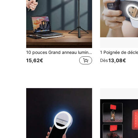
10 pouces Grand anneau lumineux carré pour selfie, 3 modes de couleur, gradable, comprend un trépied ajustable en 3 segments, portable et extensible, convient pour les fêtes et la photographie ; Bande lumineuse LED avec trépied flexible et support pour téléphone
15,62€
13,08€
Dès