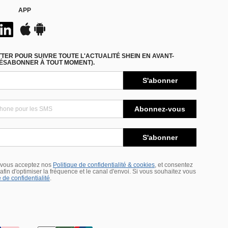
APP
ER POUR SUIVRE TOUTE L'ACTUALITÉ SHEIN EN AVANT-
DÉSABONNER À TOUT MOMENT).
S'abonner
Abonnez-vous
S'abonner
 vous acceptez nos
Politique de confidentialité & cookies
, et consentez
s afin d'optimiser la fréquence et le canal d'envoi. Si vous souhaitez vous
 de confidentialité
.