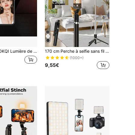
ble pour selfie de téléphone, avec 3 modes d'éclairage réglables, comprend un clip de caméra de téléphone, lumière de remplissage à clip LED convenant aux téléphones, caméras, ordinateurs portables, convenant aux selfies de téléphone, à la visioconférence, au tournage de vlog
170 cm Perche à selfie sans fil avec trépied et lumière LED, lumière vidéo LED portable et variable, convient pour appareil photo, caméscope, vlogging, selfie photo, enregistrement vidéo, réunion Zoom, interview, diffusion en direct, vlog, rassemblement familial, fête de Noël, selfie à main levée et activités extérieures
(1000+)
9,55€