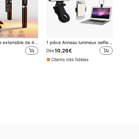
Perche à selfie extensible de 40 pouces avec lumière de remplissage - Trépied de sol professionnel pour la diffusion en direct, avec télécommande sans fil, rotation à 360°, conception stable anti-secousse. Convient pour le vlogging de voyage et la diffusion en direct en extérieur. Compatible avec les smartphones, noir, pour les vacances d'été, les voyages, les activités de plein air, support trépied pour la diffusion en direct
1 pièce Anneau lumineux selfie à 60 LED, éclairage 3 en 1 gradable (lumière du jour/blanc chaud), rechargeable Type-C 5V, convient pour la photographie, les réunions en ligne, les téléphones, les caméras, les ordinateurs portables, les iPads, les vidéoconférences, disponible en rose/blanc/noir/violet
10,26€
Dès
Clients très fidèles