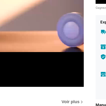
Gagnez
Exp
Voir plus
Manue