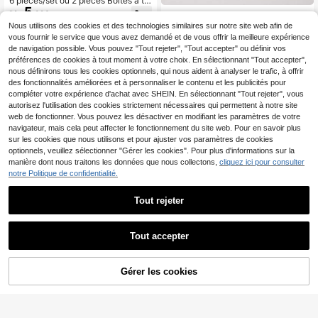
6 pièces/set ou 2 pièces Boîtes à th
5
é carrées classiques, Taille : 7 x 7 x
Dès
,32€
1 pièce Boîte à thé en bois surélevé
8,5 cm, Matériau en métal noir, Con
18
e de conception minimaliste moder
Nous utilisons des cookies et des technologies similaires sur notre site web afin de
Dès
,28€
vient pour ranger le thé, le café, la f
ne, organisateur de sachets de thé
vous fournir le service que vous avez demandé et de vous offrir la meilleure expérience
arine et les épices, Comprend des é
à 4/6/9 compartiments, boîte de ran
de navigation possible. Vous pouvez "Tout rejeter", "Tout accepter" ou définir vos
tiquettes réinscriptibles, Joint herm
gement pour sacs de café avec fen
étique, Idéal pour l'organisation de l
préférences de cookies à tout moment à votre choix. En sélectionnant "Tout accepter",
être d'affichage en verre, convient
a cuisine et du garde-manger
nous définirons tous les cookies optionnels, qui nous aident à analyser le trafic, à offrir
pour la salle de thé, la cafétéria, le g
des fonctionnalités améliorées et à personnaliser le contenu et les publicités pour
arde-manger, le salon, la salle à ma
nger
compléter votre expérience d'achat avec SHEIN. En sélectionnant "Tout rejeter", vous
autorisez l'utilisation des cookies strictement nécessaires qui permettent à notre site
web de fonctionner. Vous pouvez les désactiver en modifiant les paramètres de votre
navigateur, mais cela peut affecter le fonctionnement du site web. Pour en savoir plus
sur les cookies que nous utilisons et pour ajuster vos paramètres de cookies
optionnels, veuillez sélectionner "Gérer les cookies". Pour plus d'informations sur la
manière dont nous traitons les données que nous collectons,
cliquez ici pour consulter
notre Politique de confidentialité.
1 pièce Conteneur de cuisine et de r
Tout rejeter
angement pour stocker le thé, les gr
10 restant
Pot à miel en verre à rayures vertic
ains de café, le sucre et les noix. Il
2
10
ales avec nœud rose 3D mignon, c
Dès
,47€
,58€
s'agit d'une boîte à thé en métal av
ouvercle en bois et cuillère à miel, p
Tout accepter
ec de bonnes propriétés d'étanchéit
ot à miel hermétique avec sous-ver
é. Son fond et son couvercle sont to
re en bambou, élégant récipient de r
us deux revêtus d'une glaçure en p
angement pour sirop et confiture po
orcelaine. Convient pour les cadea
Gérer les cookies
ur bar à café et comptoir de cuisine,
AJOUTER AU PANIER
ux de fête et l'utilisation quotidienn
cadeau de décoration intérieure est
e.
hétique et sucrée pour femmes et fil
les