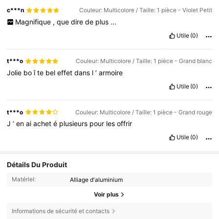
c***n
Couleur: Multicolore / Taille: 1 pièce - Violet Petit
Magnifique
,
que
dire
de
plus
...
Utile
(0)
t***o
Couleur: Multicolore / Taille: 1 pièce - Grand blanc
Jolie
bo
î
te
bel
effet
dans
l
’
armoire
Utile
(0)
t***o
Couleur: Multicolore / Taille: 1 pièce - Grand rouge
J
’
en
ai
achet
é
plusieurs
pour
les
offrir
Utile
(0)
Détails Du Produit
Matériel:
Alliage d'aluminium
Voir plus
Informations de sécurité et contacts