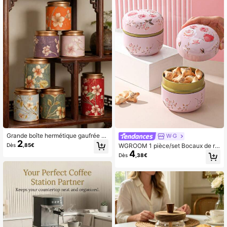
Grande boîte hermétique gaufrée p
W·G
2
our thé avec couvercle en métal, bo
Dès
,85€
WGROOM 1 pièce/set Bocaux de ra
cal de conservation des aliments sc
4
ngement en fer pour la maison, la sa
Dès
,38€
ellé convenant pour le thé en vrac, l
lle à manger, le salon, la cuisine pou
es grains de café, le sucre, les noix
r stocker les céréales, les fruits sec
et plus. Organisateur et conservate
s, les bonbons, les biscuits, le pain.
ur polyvalent pour la cuisine
Convient pour une utilisation extéri
eure, les mariages, les fêtes, les cad
eaux, les anniversaires et la rentrée
scolaire