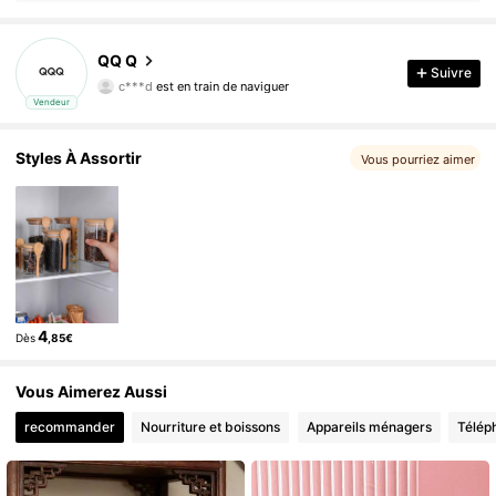
232 Suiveurs
4,67
QQ Q
c***d
est en train de naviguer
Suivre
232 Suiveurs
4,67
Vendeur
Styles À Assortir
Vous pourriez aimer
4
Dès
,85€
Vous Aimerez Aussi
recommander
Nourriture et boissons
Appareils ménagers
Télép