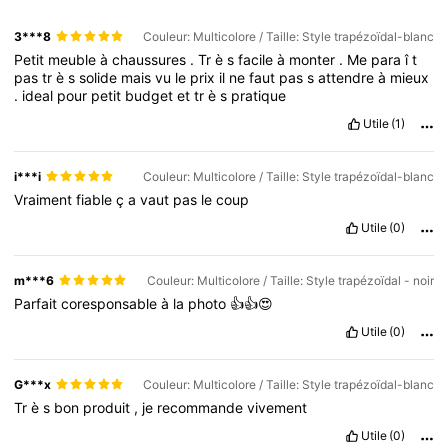
3***8
Couleur: Multicolore / Taille: Style trapézoïdal-blanc
Petit
meuble
à
chaussures
.
Tr
è
s
facile
à
monter
.
Me
para
î
t
pas
tr
è
s
solide
mais
vu
le
prix
il
ne
faut
pas
s
attendre
à
mieux
.
ideal
pour
petit
budget
et
tr
è
s
pratique
Utile
(1)
i***i
Couleur: Multicolore / Taille: Style trapézoïdal-blanc
Vraiment
fiable
ç
a
vaut
pas
le
coup
Utile
(0)
m***6
Couleur: Multicolore / Taille: Style trapézoïdal - noir
Parfait
coresponsable
à
la
photo
👍👍😍
Utile
(0)
G***x
Couleur: Multicolore / Taille: Style trapézoïdal-blanc
Tr
è
s
bon
produit
,
je
recommande
vivement
Utile
(0)