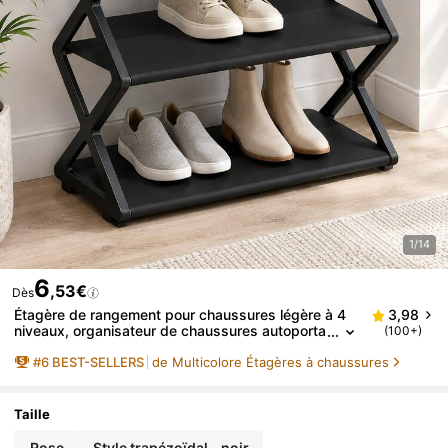
1/14
6
,53€
Dès
Étagère de rangement pour chaussures légère à 4
3,98
niveaux, organisateur de chaussures autoporta
(100+)
nt, convient pour l'entrée, la chambre, le placar
#
6
BEST-SELLERS
de Multicolore Étagères à chaussures
d
Taille
Rose
Style trapézoïdal - noir