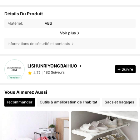
Détails Du Produit
Matériel:
ABS
Voir plus
Informations de sécurité et contacts
LISHUNRIYONGBAIHUO
Suivre
182 Suiveurs
4,72
m***o
est en train de naviguer
Vendeur
182 Suiveurs
4,72
Vous Aimerez Aussi
recommander
Outils & amélioration de l'habitat
Sacs et bagages