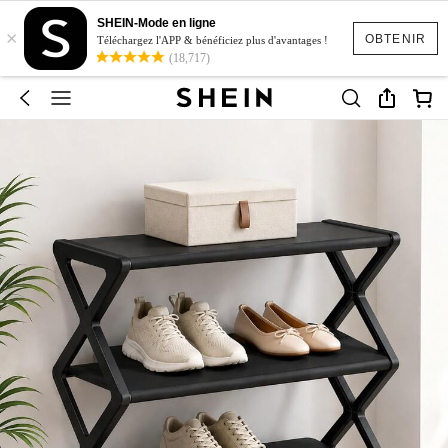
SHEIN-Mode en ligne
×
OBTENIR
Téléchargez l'APP & bénéficiez plus d'avantages !
(18,717)