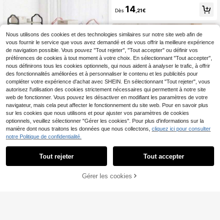
arge, gain de place, minimaliste, ant
ntrée, le placard, la cuisine, biblioth
14
i-poussière, robuste, à la mode, faci
Dès
,21€
èque durable toutes saisons (matéri
le à assembler et à démonter, porta
au plastique)
ble, convient pour le salon, la cham
bre, l'entrée, le bureau, la maison, ra
Nous utilisons des cookies et des technologies similaires sur notre site web afin de
ngement multicouche, cadeau de fê
te
vous fournir le service que vous avez demandé et de vous offrir la meilleure expérience
de navigation possible. Vous pouvez "Tout rejeter", "Tout accepter" ou définir vos
préférences de cookies à tout moment à votre choix. En sélectionnant "Tout accepter",
nous définirons tous les cookies optionnels, qui nous aident à analyser le trafic, à offrir
des fonctionnalités améliorées et à personnaliser le contenu et les publicités pour
compléter votre expérience d'achat avec SHEIN. En sélectionnant "Tout rejeter", vous
autorisez l'utilisation des cookies strictement nécessaires qui permettent à notre site
Économiser 0,09€
web de fonctionner. Vous pouvez les désactiver en modifiant les paramètres de votre
navigateur, mais cela peut affecter le fonctionnement du site web. Pour en savoir plus
1 pièce Étagère à chaussures à 4 ni
sur les cookies que nous utilisons et pour ajuster vos paramètres de cookies
veaux - Meuble à chaussures autop
6
Dès
,42€
-1%
6,51€
optionnels, veuillez sélectionner "Gérer les cookies". Pour plus d'informations sur la
ortant, convient pour le dressing, l'e
ntrée et le couloir - Facile à installe
manière dont nous traitons les données que nous collectons,
cliquez ici pour consulter
r, gain d'espace - Étagère de range
notre Politique de confidentialité.
ment pour la maison, étagère de ran
gement gain d'espace pour la cham
Tout rejeter
Tout accepter
bre d'étudiant
1 pièce Étagère à chaus
Entrepôt UE
Gérer les cookies
AJOUTER AU PANIER
sures multicouche à une seule rang
#2 BEST-SELLERS
de Fresh School Living Organisateurs de chaussures
ée, convient pour le salon, le dortoir,
9
le rangement des chaussures, sans
Dès
,21€
montage requis, décoration de la m
aison