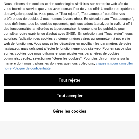
ouchou pour chignon, attache-che
aut de gamme, accessoire capillaire
nc premium, doux et élégant, élastiq
Nous utilisons des cookies et des technologies similaires sur notre site web afin de
2
2
veux surdimensionné, accessoire d
Dès
à l'ambiance douce, élégant et raffi
Dès
,78€
,48€
ue à cheveux, accessoire de cheve
vous fournir le service que vous avez demandé et de vous offrir la meilleure expérience
e cheveux pour femmes, élastiques
né
ux minimaliste et polyvalent, style d
à chouchou pour queue de cheval,
de navigation possible. Vous pouvez "Tout rejeter", "Tout accepter" ou définir vos
écontracté en tissu, convient aux fe
accessoires de beauté pour les che
préférences de cookies à tout moment à votre choix. En sélectionnant "Tout accepter",
mmes & filles, accessoire de cheve
veux à la maison, élastiques à chev
nous définirons tous les cookies optionnels, qui nous aident à analyser le trafic, à offrir
ux d'été, convient pour un port quoti
eux
des fonctionnalités améliorées et à personnaliser le contenu et les publicités pour
dien
compléter votre expérience d'achat avec SHEIN. En sélectionnant "Tout rejeter", vous
autorisez l'utilisation des cookies strictement nécessaires qui permettent à notre site
web de fonctionner. Vous pouvez les désactiver en modifiant les paramètres de votre
navigateur, mais cela peut affecter le fonctionnement du site web. Pour en savoir plus
sur les cookies que nous utilisons et pour ajuster vos paramètres de cookies
optionnels, veuillez sélectionner "Gérer les cookies". Pour plus d'informations sur la
manière dont nous traitons les données que nous collectons,
cliquez ici pour consulter
notre Politique de confidentialité.
4
2026 Nouveau! Scrunchie en mous
16 pièces Chouchous multicolores
Tout rejeter
seline froissée à grands pois style c
3
Dès
pour femmes, élastiques à cheveux
,07€
4
oréen, élastique à cheveux frais et
,62€
Afficher les articles similaires en stock dans '
Taille Unique
'
en satin doux, accessoires capillair
Voir tout
mignon, anneau de fixation de fran
es polyvalents et décontractés
ge, élastique à cheveux en moussel
Tout accepter
ine léger pour l'été, élastique à che
Désolés, ce produit est épuisé.
veux haute élasticité, scrunchie en
mousseline à pois bleus printemps/
1 pièce Chouchou surdimensionné
1/2/4 pièces Anneau de cheveux mi
Gérer les cookies
été, élastique à cheveux exquis, co
à carreaux, élastique à cheveux imp
EN RUPTURE DE STOCK
nimaliste à contraste de couleurs, b
2
2
Dès
Dès
,72€
,82€
-1%
2,86€
nvient pour la queue de cheval, les
rimé coloré avec design de cochon
onne élasticité, style luxe-américai
vacances et les fêtes
mignon, porte-queue de cheval uni
n décontracté, convient pour le quo
que, accessoires pour cheveux
tidien, la famille, le campus, le trava
il, les festivals