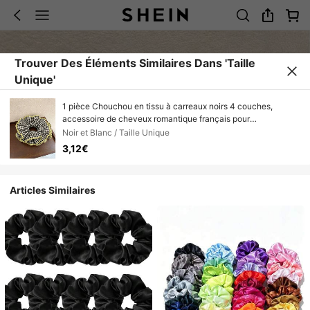
Trouver Des Éléments Similaires Dans 'Taille
Unique'
1 pièce Chouchou en tissu à carreaux noirs 4 couches,
accessoire de cheveux romantique français pour
chignon/queue de cheval, convient pour les liens de cheveux
Noir et Blanc / Taille Unique
quotidiens, accessoires de cheveux élastiques, accessoires
3,12€
de beauté pour la maison, accessoires de vacances, voyage,
anniversaire
Articles Similaires