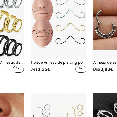
CIZME 1 pièce/set Anneaux de nez clippés hypoallergéniques à double anneau, anneaux de nez en acier inoxydable de 20G, 18G, 16G, 14G, bijoux de septum à segment articulé, piercing corporel, anneaux de lèvre, anneaux d'oreille hélix, cartilage, rook
1 pièce Anneau de piercing pour le nez et le septum en acier chirurgical 316L de jauge 16G, bijou de piercing
3,35€
3,80€
Dès
Dès