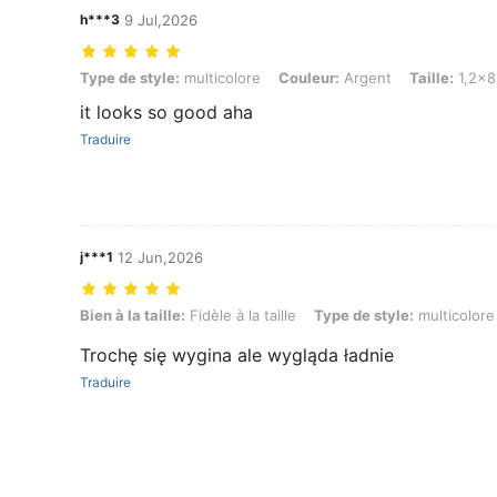
h***3
9 Jul,2026
Type de style: multicolore, Couleur: Argent, Taille: 1,2x8mm
Type de style:
multicolore
Couleur:
Argent
Taille:
1,2x
it looks so good aha
Traduire
j***1
12 Jun,2026
Bien à la taille: Fidèle à la taille, Type de style: multicolore, Couleu
Bien à la taille:
Fidèle à la taille
Type de style:
multicolore
Trochę się wygina ale wygląda ładnie
Traduire