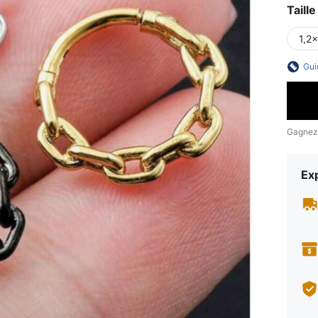
Taille
1,2
Gui
Gagnez
Exp