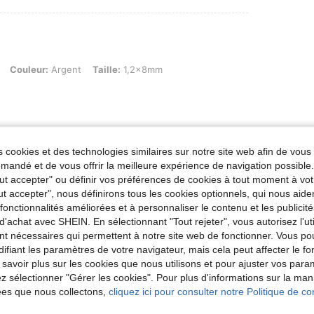
: Argent, Taille: 1,2x8mm
Couleur:
Argent
Taille:
1,2x8mm
Utile (0)
 cookies et des technologies similaires sur notre site web afin de vous 
andé et de vous offrir la meilleure expérience de navigation possibl
Tout accepter" ou définir vos préférences de cookies à tout moment à vot
'avis
ut accepter", nous définirons tous les cookies optionnels, qui nous aide
es fonctionnalités améliorées et à personnaliser le contenu et les publici
d'achat avec SHEIN. En sélectionnant "Tout rejeter", vous autorisez l'uti
nt nécessaires qui permettent à notre site web de fonctionner. Vous po
ifiant les paramètres de votre navigateur, mais cela peut affecter le 
 savoir plus sur les cookies que nous utilisons et pour ajuster vos par
lez sélectionner "Gérer les cookies". Pour plus d'informations sur la ma
ées que nous collectons,
cliquez ici pour consulter notre Politique de con