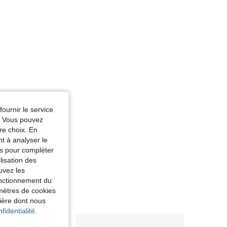
fournir le service
e. Vous pouvez
re choix. En
nt à analyser le
tés pour compléter
lisation des
uvez les
fonctionnement du
amètres de cookies
nière dont nous
fidentialité.