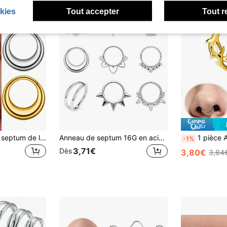
kies
Tout accepter
Tout r
1 pièce Anneau de septum de lune en titane F136, anneau de septum, anneau cliquetant articulé, boucle d'oreille pour le cartilage, bijou de perçage
Anneau de septum 16G en acier inoxydable 316L, bijou de piercing corporel pour septum/nez/lobe d'oreille - boucle d'oreille en cartilage en acier inoxydable unisexe
1 pièce Anneau de nez 16G 8mm/10mm en acier inoxydable de qualité chirurgicale 31
-1%
3,71€
Dès
3,80€
3,84