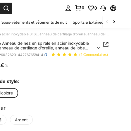
0
0
ouver. Press Enter to select.
Sous-vêtements et vêtements de nuit
Sports & Extérieur
Enfants
1 pièce Anneau de nez en spirale en acier inoxydable 316L, anneau de cartilage d'oreille, anneau de lobe d'oreille, anneau de septum, bijou de corps unisexe
e Anneau de nez en spirale en acier inoxydable
anneau de cartilage d'oreille, anneau de lobe
lle, anneau de septum, bijou de corps unisexe
j260326231442767658414
(4 Commentaires)
4€
ICE AND AVAILABILITY
de style:
icolore
eur
é
Argent