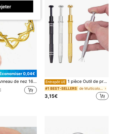
ejeter
Économiser 0,04€
6, boucle d'oreille branche convenant pour le septum, le cartilage, le lobe de l'oreille, l'os de l'oreille et autres bijoux de perçage corporel pour femmes
1 pièce Outil de préhension de bille de perçage, outil de ramassage de bijoutier à 4 griffes, pince à bille de perçage en acier inoxydable, outil de ramassage de perles, sélectionné
Entrepôt UE
de Multicolore Outils de perçage pour femmes
#1 BEST-SELLERS
€
3,15€