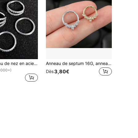
1 pièce/Anneau de nez en acier inoxydable 316L haut de gamme avec incrustation de zircone 16G, anneau de nez double couche, anneau de septum, anneau de lèvre, boucle d'oreille de septum, boucle d'oreille de cartilage, boucle d'oreille helix, bijou de perçage d'anneau de septum, boucle d'oreille en argent étanche, boucle d'oreille triple couche pour femmes, anneau de nez style Y2K pour femmes, bijou de plage d'été style gothique, convient pour le port quotidien, les fêtes, les maillots de bain de plage, le bain de soleil, les bars, la danse, les rassemblements et autres occasions; convient également pour le Ramadan, la Saint-Valentin, Halloween
Anneau de septum 16G, anneau de nez en acier inoxydable 316L hypoallergénique, boucle d'oreille en cartilage plaquée or 18K, bijoux de perçage d'oreille, unisexe
1000+)
3,80€
Dès