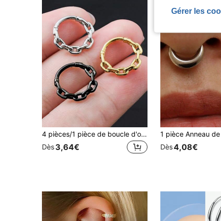
Gérer les coo
4 pièces/1 pièce de boucle d'oreille diaphragme en acier inoxydable 316L hypoallergénique 16G/(8 mm, 10 mm) bijou de corps perforé, or et argent, design à boucle fermée, convient aux hommes et aux femmes, convient pour les oreilles, le nez, le cartilage, le diaphragme
3,64€
4,08€
Dès
Dès