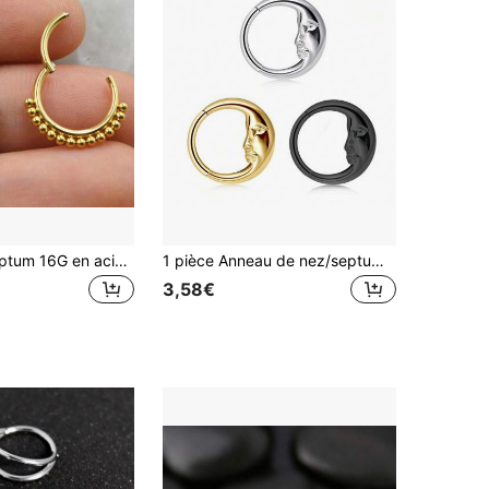
Anneau de septum 16G en acier inoxydable 316L, bijou de piercing corporel pour nez, convient pour septum/nez/cartilage d'oreille, boucles d'oreilles unisexes
1 pièce Anneau de nez/septum en titane 16G F136 en forme de croissant de lune, 1,2*8/10mm. Argent/Clicker de septum de nez, Or/Anneau de septum de nez articulé, Anneau de septum de nez en forme de croissant de lune
3,58€