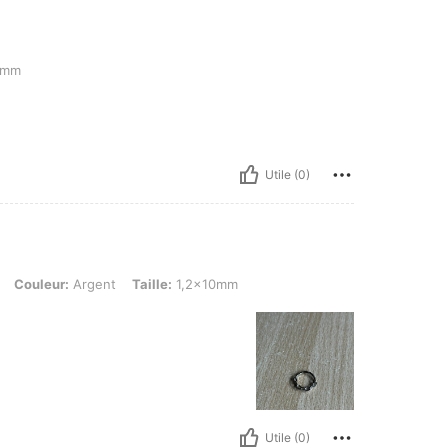
8mm
Utile (0)
r: Argent, Taille: 1,2x10mm
Couleur:
Argent
Taille:
1,2x10mm
Utile (0)