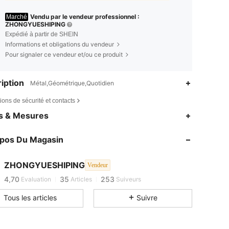
Vendu par le vendeur professionnel :
Marché
ZHONGYUESHIPING
Expédié à partir de SHEIN
Informations et obligations du vendeur
Pour signaler ce vendeur et/ou ce produit
iption
Métal,Géométrique,Quotidien
ions de sécurité et contacts
es & Mesures
opos Du Magasin
4,70
35
253
4,70
35
253
ZHONGYUESHIPING
Vendeur
4,70
35
253
Evaluation
Articles
Suiveurs
Tous les articles
Suivre