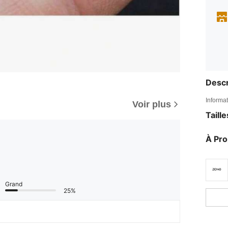
Descr
Informat
Voir plus
Taill
À Pr
Grand
25%