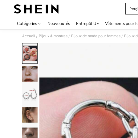
Perç
Use up 
Catégories
Nouveautés
Entrepôt UE
Vêtements pour 
Accueil
Bijoux & montres
Bijoux de mode pour femmes
Bijoux 
/
/
/