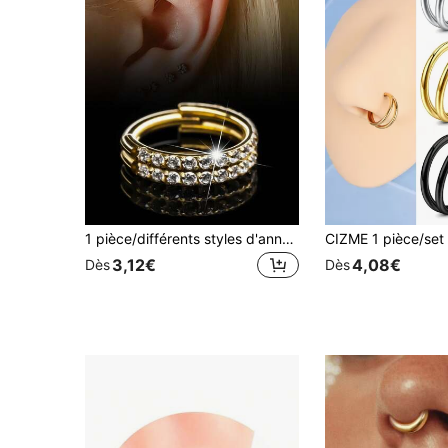
1 pièce/différents styles d'anneaux de nez en acier inoxydable 316L hypoallergénique de haute qualité, incrusté de zircone brillante. Convient pour les anneaux de diaphragme doubles, les anneaux de diaphragme, les anneaux de lèvre, les boucles d'oreilles de diaphragme, les boucles d'oreilles de conque
3,12€
4,08€
Dès
Dès