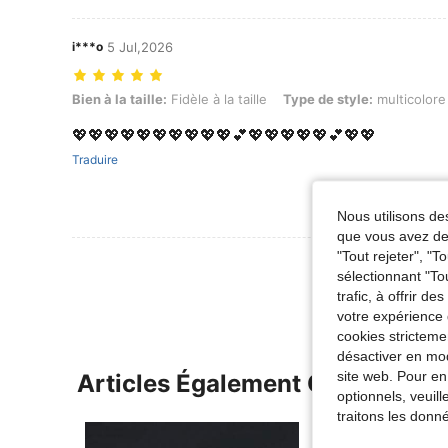
i***o
5 Jul,2026
Bien à la taille: Fidèle à la taille, Type de style: multicolore, Couleur
Bien à la taille:
Fidèle à la taille
Type de style:
multicolore
💖💖💖💖💖💖💖💖💖💖💕💖💖💖💖💖💕💖💖
Traduire
Nous utilisons des
que vous avez dem
"Tout rejeter", "
Voir Plus D
sélectionnant "To
trafic, à offrir d
votre expérience 
cookies stricteme
désactiver en mod
site web. Pour en
Articles Également Consultés
optionnels, veuil
traitons les donn