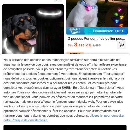
ue, convient pour les anniversaires,
e collier de anti-perte pour la nuit, c
les fêtes et autres occasions.
onvient aux chats et aux chiens
Économiser 0,05€
Collier lumineux pour chien recharg
3 pouces Pendentif de collier pour
eable USB de 70 cm, luminosité rég
5
,37€
animal de compagnie LED Silicone
lable, clignotant de sécurité pour un
3
Dès
,43€
-1%
3,48€
Lumière d'avertissement clignotant
e utilisation nocturne, accessoires p
4
e Décoration de Noël, Convient po
our animaux de compagnie
ur les chiens, les chats, les cages
2,2 l Fontaine à eau en acier inoxyd
d'oiseaux, la décoration de fête
able pour chat, bol à eau ultra silen
Nous utilisons des cookies et des technologies similaires sur notre site web afin de
4
Dès
,98€
cieux, également adapté aux chien
vous fournir le service que vous avez demandé et de vous offrir la meilleure expérience
s, distributeur d'eau lavable pour an
de navigation possible. Vous pouvez "Tout rejeter", "Tout accepter" ou définir vos
imaux de compagnie, cartouche de
préférences de cookies à tout moment à votre choix. En sélectionnant "Tout accepter",
filtre de rechange vendue séparém
nous définirons tous les cookies optionnels, qui nous aident à analyser le trafic, à offrir
ent
des fonctionnalités améliorées et à personnaliser le contenu et les publicités pour
compléter votre expérience d'achat avec SHEIN. En sélectionnant "Tout rejeter", vous
Collier LED rechargeable pour anim
autorisez l'utilisation des cookies strictement nécessaires qui permettent à notre site
aux de compagnie, 3 modes d'éclai
5
web de fonctionner. Vous pouvez les désactiver en modifiant les paramètres de votre
,65€
rage, brille dans le noir pour une vis
navigateur, mais cela peut affecter le fonctionnement du site web. Pour en savoir plus
ibilité nocturne et la sécurité des an
sur les cookies que nous utilisons et pour ajuster vos paramètres de cookies
imaux. Collier festif adapté aux cha
ts et chiens de petite, moyenne et g
optionnels, veuillez sélectionner "Gérer les cookies". Pour plus d'informations sur la
rande taille.
manière dont nous traitons les données que nous collectons,
cliquez ici pour consulter
Garland
notre Politique de confidentialité.
6
Garland 7199000011 -
Entrepôt UE
50
Harnais double Pro pour débroussai
,72€
-5%
53,39€
Économiser 0,10€