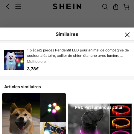
Similaires
1 pièce/2 pièces Pendentif LED pour animal de compagnie de
couleur aléatoire, collier de chien étanche avec lumière,
convient pour la promenade en extérieur, balise lumineuse
Multicolore
pour collier de chien, pile incluse
3,78€
Articles similaires