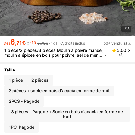
1/13
6
,71€
-1%
6,78€
Dès
Prix TTC, droits inclus
50+ vendu(s)
1 pièce/2 pièces/3 pièces Moulin à poivre manuel,
5,00
moulin à épices en bois pour poivre, sel de mer,
(8)
moulin à assaisonnement de cuisine
Taille
1 pièce
2 pièces
3 pièces + socle en bois d'acacia en forme de huit
2PCS - Pagode
3 pièces - Pagode + Socle en bois d'acacia en forme de
huit
1PC-Pagode