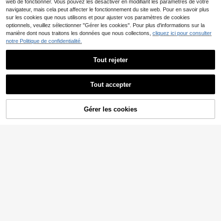
web de fonctionner. Vous pouvez les désactiver en modifiant les paramètres de votre
navigateur, mais cela peut affecter le fonctionnement du site web. Pour en savoir plus
sur les cookies que nous utilisons et pour ajuster vos paramètres de cookies
optionnels, veuillez sélectionner "Gérer les cookies". Pour plus d'informations sur la
manière dont nous traitons les données que nous collectons,
cliquez ici pour consulter
notre Politique de confidentialité.
Tout rejeter
2 PCS Salière et poivrière, salière a
vec fond en verre transparent, ense
#1 BEST-SELLERS
de Multicolore Pot d'assaisonnement
mble de sel et poivre de 5 oz pour la
Tout accepter
(1000+)
table de cuisson, le camping-car, le
7
barbecue. Décoration de cuisine et
,58€
accessoires noirs et blancs
2 pièces/Set Salière et poivrière, Bo
Gérer les cookies
AJOUTER AU PANIER
uteille d'assaisonnement, Pot à épic
8
,40€
es en verre, Jolie bouteille à épices
pour pique-nique extérieur BBQ, Co
uleur aléatoire (Support non inclus)