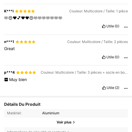
K***i
Couleur: Multicolore / Taille: 1 pièce
🫶😍❤️💕❤️❤️😍🫶🫶🫶🫶🫶🫶🫶
Utile
(0)
n***1
Couleur: Multicolore / Taille: 2 pièces
Great
Utile
(0)
p***4
Couleur: Multicolore / Taille: 3 pièces + socle en bois d'acacia en forme de huit
Muy
bien
Utile
(2)
Détails Du Produit
Matériel:
Aluminium
Voir plus