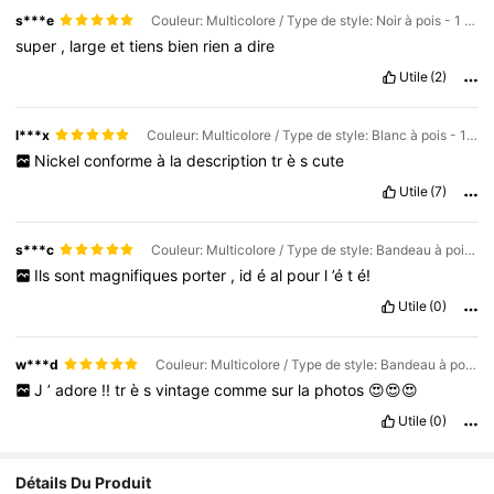
s***e
Couleur: Multicolore / Type de style: Noir à pois - 1 pièce / Taille: Taille Unique
super
,
large
et
tiens
bien
rien
a
dire
Utile
(2)
l***x
Couleur: Multicolore / Type de style: Blanc à pois - 1 pièce / Taille: Taille Unique
Nickel
conforme
à
la
description
tr
è
s
cute
Utile
(7)
s***c
Couleur: Multicolore / Type de style: Bandeau à pois - 3 pièces / Taille: Taille Unique
Ils
sont
magnifiques
porter
,
id
é
al
pour
l
’é
t
é!
Utile
(0)
w***d
Couleur: Multicolore / Type de style: Bandeau à pois - 3 pièces / Taille: Taille Unique
J
’
adore
!!
tr
è
s
vintage
comme
sur
la
photos
😍😍😍
Utile
(0)
Détails Du Produit