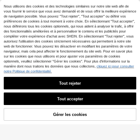
es tricotés minimalistes et décontra
5
1/4 pièces/set Bandeau large
NEW
,38€
ctés, adaptés aux voyages en plein
à pois vintage, accessoire de cheve
Nous utilisons des cookies et des technologies similaires sur notre site web afin de
2
air, à l'entraînement physique et à
Dès
,71€
ux rétro - Convient aux filles et aux
vous fournir le service que vous avez demandé et de vous offrir la meilleure expérience
l'assortiment de tenues
femmes, applicable pour le quotidie
de navigation possible. Vous pouvez "Tout rejeter", "Tout accepter" ou définir vos
n, les sports, les vacances et les loi
préférences de cookies à tout moment à votre choix. En sélectionnant "Tout accepter",
sirs
nous définirons tous les cookies optionnels, qui nous aident à analyser le trafic, à offrir
des fonctionnalités améliorées et à personnaliser le contenu et les publicités pour
compléter votre expérience d'achat avec SHEIN. En sélectionnant "Tout rejeter", vous
autorisez l'utilisation des cookies strictement nécessaires qui permettent à notre site
web de fonctionner. Vous pouvez les désactiver en modifiant les paramètres de votre
navigateur, mais cela peut affecter le fonctionnement du site web. Pour en savoir plus
sur les cookies que nous utilisons et pour ajuster vos paramètres de cookies
optionnels, veuillez sélectionner "Gérer les cookies". Pour plus d'informations sur la
manière dont nous traitons les données que nous collectons,
cliquez ici pour consulter
notre Politique de confidentialité.
Tout rejeter
20
Économiser 0,01€
Tout accepter
3 pièces Bandeaux à pois pour fem
mes, bandeaux élastiques amples e
2
1 pièce Bandeau en dentelle pour fe
Dès
,63€
2,64€
t souples, accessoires capillaires ex
Gérer les cookies
AJOUTER AU PANIER
mme, convient pour le port quotidie
(100+)
tensibles de style vintage, convena
n, accessoire de cheveux d'été, ban
2
nt pour le yoga, l'entraînement, le m
deau de plage, bandeau de sport, v
Dès
,94€
-2%
3,01€
aquillage et le port quotidien en été
acances, voyage