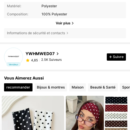
Matériel:
Polyester
Composition:
100% Polyester
Voir plus
Informations de sécurité et contacts
2.5K Suiveurs
4,85
YWHMWED07
2.5K Suiveurs
4,85
Suivre
i***8
est en train de naviguer
2.5K Suiveurs
Vendeur
4,85
Vous Aimerez Aussi
recommander
Bijoux & montres
Maison
Beauté & Santé
Sport