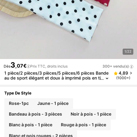
1/22
3
,07€
Dès
Prix TTC, droits inclus
300+ vendu(s)
1 pièce/2 pièces/3 pièces/5 pièces/6 pièces Bande
4,89
au de sport élégant et doux à imprimé pois en ti
(1000+)
ssu élastique pour femmes, convient pour le qu
otidien, la fitness
Type De Style
Rose-1pc
Jaune - 1 pièce
Bandeau à pois - 3 pièces
Noir à pois - 1 pièce
Blanc à pois - 1 pièce
Rouge à pois - 1 pièce
Blanc et pois rouges - 2 pièces