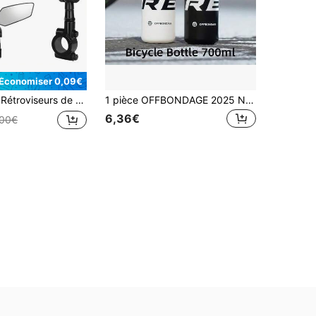
Économiser 0,09€
 réfléchissants pliables haute définition convenant pour vélo, moto, vélo électrique, vision large anti-éblouissement
1 pièce OFFBONDAGE 2025 Nouvelle bouteille d'eau pour vélo 23,67 oz - Grande capacité pour vélo de montagne et vélo de route, matériau PP, design portable avec couvercle sécurisé, couleurs mélangées, convient pour les sports de plein air et le cyclisme, accessoires de cyclisme, forme cylindrique élégante, structure robuste
6,36€
,00€