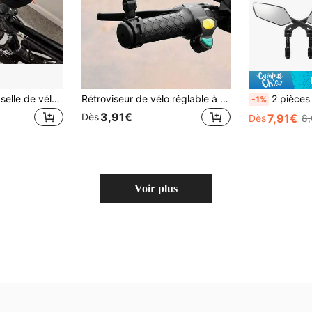
1 pièce Housse de selle de vélo en silicone épaissi 3D, respirante et absorbant les chocs, compatible avec les vélos de montagne, les vélos de route, les vélos pliables – Accessoire de housse de selle
Rétroviseur de vélo réglable à 360°, avec lentille grand angle, installation flexible, convient aux vélos de montagne, scooters électriques et véhicules légers - Cadre en ABS noir, accessoires de pédale , Miroir ovale , Accessoires de vélo
2 pièces Rétroviseurs de vélo, accessoires de cyclisme, miroirs
-1%
3,91€
Dès
7,91€
Dès
8
Voir plus