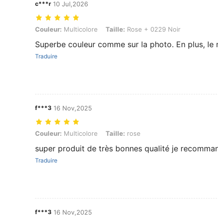
c***r
10 Jul,2026
Couleur: Multicolore, Taille: Rose + 0229 Noir
Couleur:
Multicolore
Taille:
Rose + 0229 Noir
Superbe couleur comme sur la photo. En plus, le ma
Traduire
f***3
16 Nov,2025
Couleur: Multicolore, Taille: rose
Couleur:
Multicolore
Taille:
rose
super produit de très bonnes qualité je recomma
Traduire
f***3
16 Nov,2025