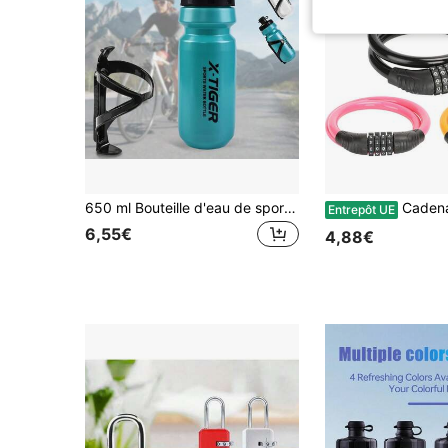
650 ml Bouteille d'eau de sport avec couvercle à ouverture facile, livrée avec un support de bouteille de vélo facilement installé
Cadenas vélo à 4 chiffres - Longueur de 60 cm (23,62 pouces) Rétractable, 
Entrepôt UE
6,55€
4,88€