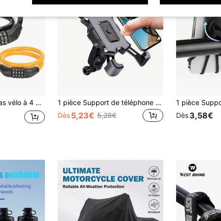
Cadenas de vélo sécurisé, Accessoires anti-vol adaptés pour vélo de montagne, vélo de route, vélo électrique, scooter
1 pièce Support de téléphone réglable pour vélo et moto - Installation facile, rotation à 360°, s'adapte à différentes tailles de téléphone, convient pour les accessoires de vélo, les accessoires de cyclisme, les accessoires de voiture, la navigation cycliste, la livraison, les sports de plein air
5,23€
3,58€
Dès
5,28€
Dès