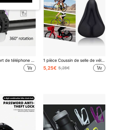
1 pièce Support de téléphone en silicone pour vélo, à installation rapide, rotation à 360°, support anti-chute, accessoire multifonctionnel de navigation de cyclisme outdoor, convient pour les vélos, VTT, chariots de courses, véhicules électriques, poussettes, etc.
1 pièce Coussin de selle de vélo en mousse à mémoire de forme, accessoire de cyclisme confortable et épaissi, selle large absorbant les chocs, convient aux vélos de montagne et aux vélos de route, imperméable, respirant et ventilé, unisexe
5,25€
5,28€