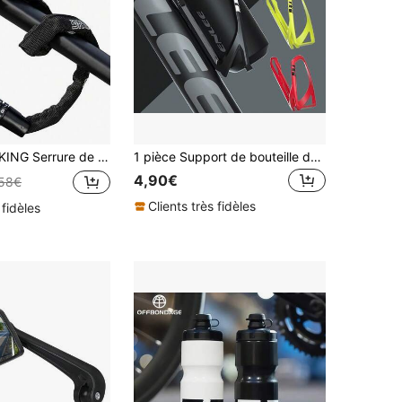
inaison 4 chiffres pour vélo de montagne / route, moto, scooter électrique, portable
1 pièce Support de bouteille de vélo extérieur ENLEE, support de bouteille en plastique durable avec attache et porte-bidon résistant à l'usure pour vélos de route et de montagne. Options de couleurs multiples, idéal comme cadeau pour la Fête des Pères et les cyclistes. Équipement de cyclisme
4,90€
,58€
Clients très fidèles
 fidèles