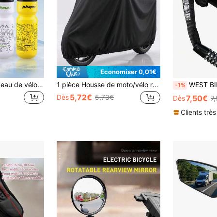
Économiser 0,01€
PHMAX Bouteille d'eau de vélo étanche 720 ml, bouteille d'eau de cyclisme, bouteille d'eau de sport à presser pour le cyclisme, le fitness (noir et blanc)
1 pièce Housse de moto/vélo robuste en EVA - Imperméable, résistante aux UV, résistante à la neige, convient à la plupart des modèles, noire, protection extérieure pour véhicule, housse de moto à la mode, housse résistante aux UV
WEST BIKING Serrure de chaîne de vélo à comb
-1%
5,72€
Dès
5,73€
7,50€
Dès
7
Clients très