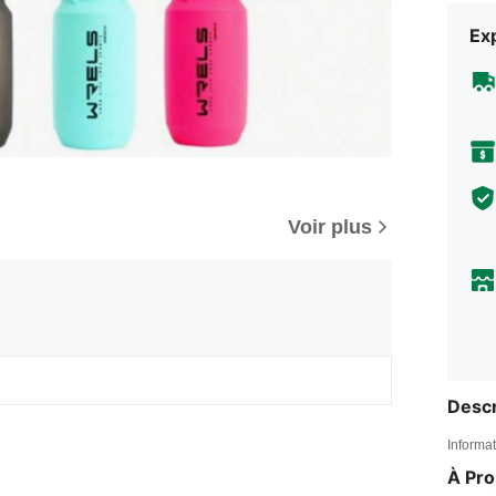
Exp
Voir plus
Descr
Informat
À Pr