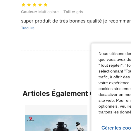
Couleur: Multicolore, Taille: gris
Couleur:
Multicolore
Taille:
gris
super produit de très bonnes qualité je recomma
Traduire
Nous utilisons des
Voir Plus D
que vous avez dem
"Tout rejeter", "
sélectionnant "To
trafic, à offrir d
votre expérience 
cookies stricteme
Articles Également Consultés
désactiver en mod
site web. Pour en
optionnels, veuil
traitons les donn
Gérer les coo