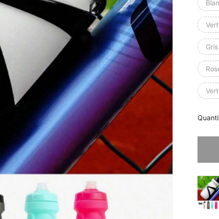
Bla
Ver
Gris
Ros
Vert
Quanti
Désolés,