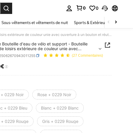
0
0
ouver. Press Enter to select.
Sous-vêtements et vêtements de nuit
Sports & Extérieur
Enfants
1 pièce Bouteille d'eau de vélo et support - Bouteille d'eau de loisirs extérieure de couleur unie avec ouverture à un bouton et réutilisable
 Bouteille d'eau de vélo et support - Bouteille
de loisirs extérieure de couleur unie avec
ure à un bouton et réutilisable
t25062670943011255
(27 Commentaires)
0€
ICE AND AVAILABILITY
 + 0229 Noir
Rose + 0229 Noir
nc + 0229 Bleu
Blanc + 0229 Blanc
t + 0229 Rouge
Gris + 0229 Rouge