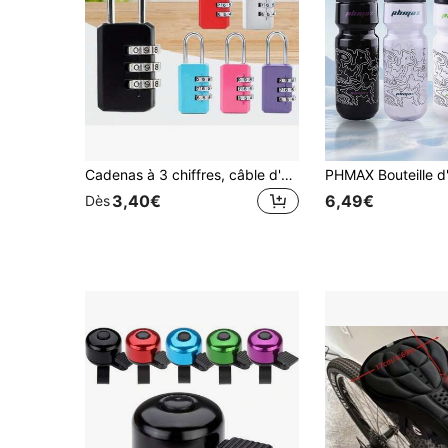
Cadenas à 3 chiffres, câble d'acier, petit cadenas à mot de passe, mot de passe personnalisable, cadenas à mot de passe pour bagage, mini cadenas à code, convient pour la maison, les bagages, les casiers de classe, etc.
3,40€
6,49€
Dès