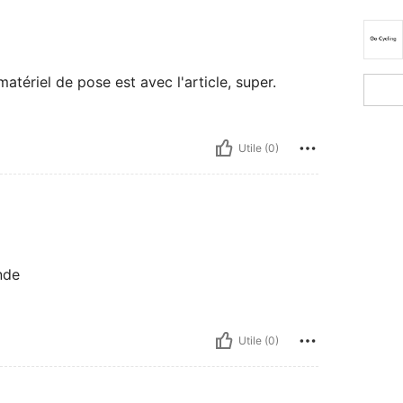
tériel de pose est avec l'article, super.
Utile (0)
nde
Utile (0)