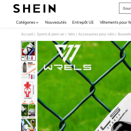
Gour
Use up 
Catégories
Nouveautés
Entrepôt UE
Vêtements pour 
Accueil
Sports & plein air
Vélo
Accessoires pour vélo
Bouteill
/
/
/
/