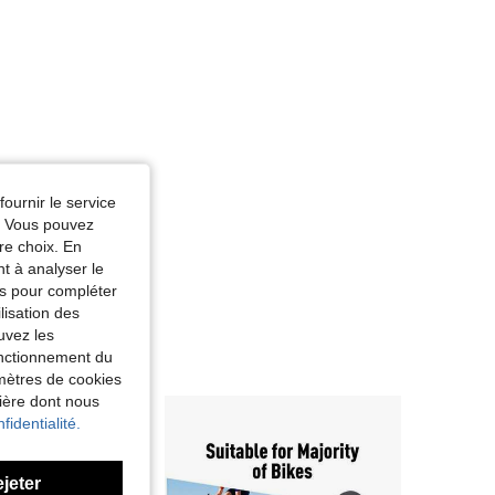
fournir le service
e. Vous pouvez
re choix. En
nt à analyser le
tés pour compléter
lisation des
uvez les
fonctionnement du
amètres de cookies
nière dont nous
fidentialité.
ejeter