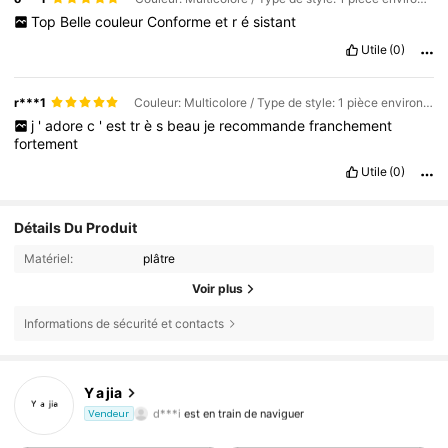
Top
Belle
couleur
Conforme
et
r
é
sistant
Utile
(0)
r***1
Couleur: Multicolore / Type de style: 1 pièce environ [360-400 pièces] / Taille: orange
j
'
adore
c
'
est
tr
è
s
beau
je
recommande
franchement
fortement
Utile
(0)
Détails Du Produit
Matériel:
plâtre
Voir plus
Informations de sécurité et contacts
Y a jia
1.2K Suiveurs
4,87
d***i
est en train de naviguer
Vendeur
1.2K Suiveurs
4,87