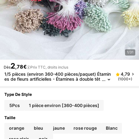
1/31
2
,78€
Dès
Prix TTC, droits inclus
1/5 pièces (environ 360-400 pièces/paquet) Étamin
4,79
es de fleurs artificielles - Étamines à double têt
(1000+)
e, 2,36 pouces de long, convient pour les maria
ges, Noël, la décoration florale, la couture DIY, les fl
eurs artificielles, la décoration de mariage et l'artisa
Type De Style
nat - Produits de décoration florale pour la maison -
Artisanat de Noël, décoration élégante - Sans conte
5Pcs
1 pièce environ [360-400 pièces]
nant
Taille
orange
bleu
jaune
rose rouge
Blanc
rose clair
noir