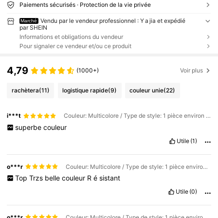
Paiements sécurisés · Protection de la vie privée
Vendu par le vendeur professionnel : Y a jia et expédié
Marché
par SHEIN
Informations et obligations du vendeur
Pour signaler ce vendeur et/ou ce produit
4,79
(1000+)
Voir plus
rachètera
(11)
logistique rapide
(9)
couleur unie
(22)
i***t
Couleur: Multicolore / Type de style: 1 pièce environ [360-400 pièces] / Taille: Couleurs mélangées (couleurs aléatoires)
superbe
couleur
Utile
(1)
o***r
Couleur: Multicolore / Type de style: 1 pièce environ [360-400 pièces] / Taille: rose clair
Top
Trzs
belle
couleur
R
é
sistant
Utile
(0)
o***r
Couleur: Multicolore / Type de style: 1 pièce environ [360-400 pièces] / Taille: Ivoire