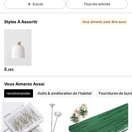
Suivre
Tous les articles
1.2K Suiveurs
4,87
Styles À Assortir
Vous aimerez peut-être aussi
5
,38€
Vous Aimerez Aussi
recommander
Outils & amélioration de l'habitat
Fournitures de bure