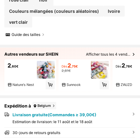
Couleurs mélangées (couleurs aléatoires)
Ivoire
vert clair
Guide des tailles
Autres vendeurs sur SHEIN
Afficher tous les 4 vendeurs
2
2
2
,60€
Dès
,75€
Dès
,78€
2,81€
Nature's Nest
Sunnook
ZWJZD
Expédition à
Belgium
Livraison gratuite(Commandes ≥ 39,00€)
Estimation de livraison:
le 11 août et le 18 août
30-jours de retours gratuits