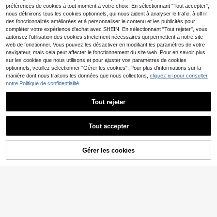
scènes de mariage, les bouquets de
et les bouquets de mariage. Fournit
préférences de cookies à tout moment à votre choix. En sélectionnant "Tout accepter",
mariée, les corsages, les décoration
ures de décoration parfaites pour P
nous définirons tous les cookies optionnels, qui nous aident à analyser le trafic, à offrir
s d'arche, la décoration de cœur po
âques, la Fête des Mères, Noël et la
des fonctionnalités améliorées et à personnaliser le contenu et les publicités pour
ur la Saint-Valentin, la rentrée scola
Saint-Valentin.
ire, les centres de table de Pâques, l
compléter votre expérience d'achat avec SHEIN. En sélectionnant "Tout rejeter", vous
e fond SP, les cadeaux d'anniversai
autorisez l'utilisation des cookies strictement nécessaires qui permettent à notre site
re
web de fonctionner. Vous pouvez les désactiver en modifiant les paramètres de votre
navigateur, mais cela peut affecter le fonctionnement du site web. Pour en savoir plus
sur les cookies que nous utilisons et pour ajuster vos paramètres de cookies
optionnels, veuillez sélectionner "Gérer les cookies". Pour plus d'informations sur la
manière dont nous traitons les données que nous collectons,
cliquez ici pour consulter
notre Politique de confidentialité.
Tout rejeter
Tout accepter
100 pièces Tiges de fleurs vertes, fi
MEHELANY 200/100/50 pièces Bai
Gérer les cookies
AJOUTER AU PANIER
l floral imperméable, matériaux d'art
es de houx artificielles, petites baie
(1000+)
2
Dès
,78€
isanat floral DIY, convient pour Pâq
s en mousse dorée artificielles, mini
2
ues, la Fête des Mères, Noël, la Sai
baies artificielles de 10 mm avec fil
Dès
,91€
-2%
2,98€
nt-Valentin, la confection de bouqu
de fer, convient pour les couronnes
ets de mariage DIY et les arrangem
DIY, les cadeaux de mariage, les fle
ents floraux
urs de baies, les accessoires photo,
la décoration de fête, la décoration
de la maison, la décoration d'artisan
at de cartes, la décoration de coiffu
re de mariée, la décoration de jardin