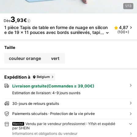
1/13
3
,93€
Dès
1 pièce Tapis de table en forme de nuage en silicon
4,87
e de 19 x 11 pouces avec bords surélevés, tapi
(100+)
s antidérapant pour bols et assiettes, convient
pour la cuisine et la décoration de la pièce
Taille
couleur orange
vert
Expédition à
Belgium
Livraison gratuite(Commandes ≥ 39,00€)
Estimation de livraison:
4-9 jours ouvrés
30-jours de retours gratuits
Paiements sécurisés · Protection de la vie privée
Vendu par le vendeur professionnel : Ylfsh et expédié
Marché
par SHEIN
Informations et obligations du vendeur