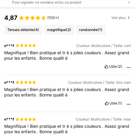
Pour signaler ce vendeur et/ou ce produit
4,87
(100+)
Voir plus
Tenues détente
(4)
magnifique
(2)
randonnée
(1)
n***f
Couleur: Multicolore / Taille: vert
Magnifique
!
Bien
pratique
et
tr
è
s
jolies
couleurs
.
Assez
grand
pour
les
enfants
.
Bonne
qualit
é
Utile
(2)
n***f
Couleur: Multicolore / Taille: Gris clair
Magnifique
!
Bien
pratique
et
tr
è
s
jolies
couleurs
.
Assez
grand
pour
les
enfants
.
Bonne
qualit
é
Utile
(1)
n***f
Couleur: Multicolore / Taille: rose
Magnifique
!
Bien
pratique
et
tr
è
s
jolies
couleurs
.
Assez
grand
pour
les
enfants
.
Bonne
qualit
é