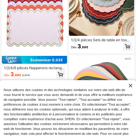
1/2/4 pièces Sets de table en tissu
pour festival, convient pour la décor
3
Dès
,68€
ation de table de mariage, sets de t
able en PVC avec feuille, simples ,
dessous de verre à café, tapis anti-
Économiser 0,03€
dérapants et isolants thermiques po
ur mariage, fête, pique-nique, anniv
1/2/4/6 pièces Napperons rectangul
ersaire
aires de style bohème avec bords o
3
Dès
,88€
3,91€
ndulés, brodés, de couleur unie, anti
dérapants pour salle à manger, cuisi
ne, table, décoration de la maison, c
onvenant aux restaurants, salons, f
Nous utilisons des cookies et des technologies similaires sur notre site web afin de
êtes, mariages, bureaux, tables bas
vous fournir le service que vous avez demandé et de vous offrir la meilleure expérience
ses, toutes saisons (plusieurs option
de navigation possible. Vous pouvez "Tout rejeter", "Tout accepter" ou définir vos
s de couleurs)
préférences de cookies à tout moment à votre choix. En sélectionnant "Tout accepter",
nous définirons tous les cookies optionnels, qui nous aident à analyser le trafic, à offrir
des fonctionnalités améliorées et à personnaliser le contenu et les publicités pour
Économiser 0,35€
compléter votre expérience d'achat avec SHEIN. En sélectionnant "Tout rejeter", vous
autorisez l'utilisation des cookies strictement nécessaires qui permettent à notre site
Set de 6 sets de tables réversibles a
vec bordure dorée pour table à man
web de fonctionner. Vous pouvez les désactiver en modifiant les paramètres de votre
5
Dès
,91€
-5%
6,26€
ger, sets de table lavables et essuy
navigateur, mais cela peut affecter le fonctionnement du site web. Pour en savoir plus