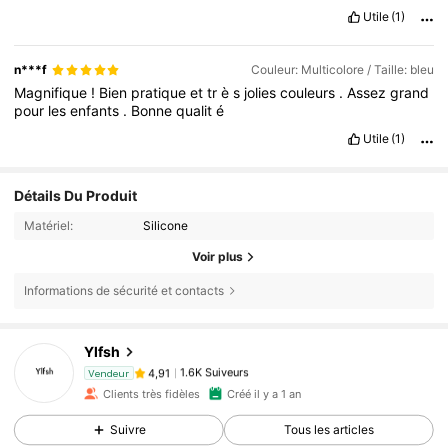
Utile
(1)
n***f
Couleur: Multicolore / Taille: bleu
Magnifique
!
Bien
pratique
et
tr
è
s
jolies
couleurs
.
Assez
grand
pour
les
enfants
.
Bonne
qualit
é
Utile
(1)
Détails Du Produit
Matériel:
Silicone
Voir plus
Informations de sécurité et contacts
Ylfsh
1.6K Suiveurs
4,91
Vendeur
e***a
est en train de naviguer
Clients très fidèles
Créé il y a 1 an
1.6K Suiveurs
4,91
Suivre
Tous les articles