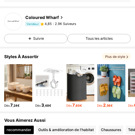
2.9K Suiveurs
4,85
Coloured Wharf
2.9K Suiveurs
4,85
Vendeur
m***e
est en train de naviguer
2.9K Suiveurs
4,85
Suivre
Tous les articles
Styles À Assortir
Plus de style
7
3
7
2
Dès
,24€
Dès
,48€
Dès
,60€
Dès
,56€
Dès
Vous Aimerez Aussi
recommander
Outils & amélioration de l'habitat
Chaussures
Tél