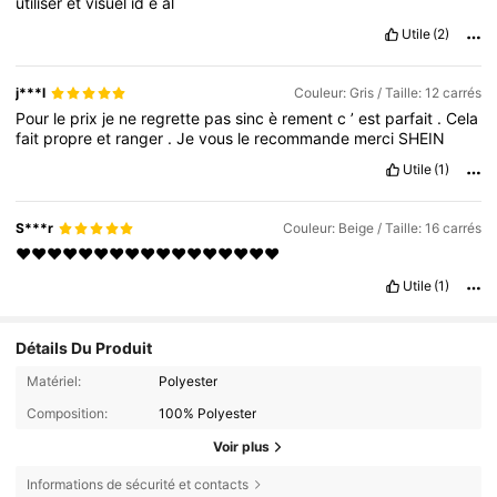
utiliser
et
visuel
id
é
al
Utile
(2)
j***l
Couleur: Gris / Taille: 12 carrés
Pour
le
prix
je
ne
regrette
pas
sinc
è
rement
c
’
est
parfait
.
Cela
fait
propre
et
ranger
.
Je
vous
le
recommande
merci
SHEIN
Utile
(1)
S***r
Couleur: Beige / Taille: 16 carrés
❤️❤️❤️❤️❤️❤️❤️❤️❤️❤️❤️❤️❤️❤️❤️❤️❤️
Utile
(1)
Détails Du Produit
Matériel:
Polyester
Composition:
100% Polyester
Voir plus
Informations de sécurité et contacts