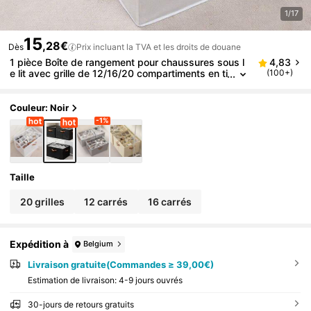
1/17
15
,28€
Dès
Prix incluant la TVA et les droits de douane
1 pièce Boîte de rangement pour chaussures sous l
4,83
e lit avec grille de 12/16/20 compartiments en ti
(100+)
ssu visible, organisateur de chaussures pour b
askets et sandales, convient pour l'organisation de l
a maison
Couleur: Noir
-1%
Taille
20 grilles
12 carrés
16 carrés
Expédition à
Belgium
Livraison gratuite(Commandes ≥ 39,00€)
Estimation de livraison:
4-9 jours ouvrés
30-jours de retours gratuits