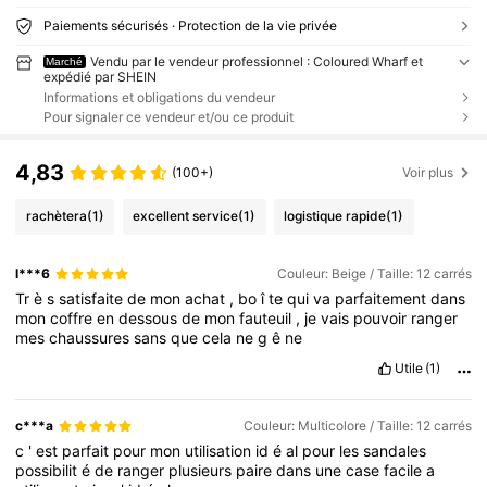
Paiements sécurisés · Protection de la vie privée
Vendu par le vendeur professionnel : Coloured Wharf et
Marché
expédié par SHEIN
Informations et obligations du vendeur
Pour signaler ce vendeur et/ou ce produit
4,83
(100+)
Voir plus
rachètera
(1)
excellent service
(1)
logistique rapide
(1)
l***6
Couleur: Beige / Taille: 12 carrés
Tr
è
s
satisfaite
de
mon
achat
,
bo
î
te
qui
va
parfaitement
dans
mon
coffre
en
dessous
de
mon
fauteuil
,
je
vais
pouvoir
ranger
mes
chaussures
sans
que
cela
ne
g
ê
ne
Utile
(1)
c***a
Couleur: Multicolore / Taille: 12 carrés
c
'
est
parfait
pour
mon
utilisation
id
é
al
pour
les
sandales
possibilit
é
de
ranger
plusieurs
paire
dans
une
case
facile
a