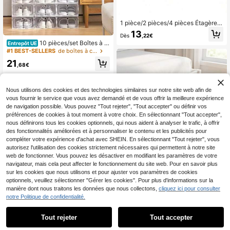
1 pièce/2 pièces/4 pièces Étagère à
chaussures transparente pour bébé,
13
Dès
,22€
meuble à chaussures pour la maiso
10 pièces/set Boîtes à c
Entrepôt UE
n, étagère de rangement pour chau
haussures empilables en plastique t
#1 BEST-SELLERS
de boîtes à chaussures
ssures d'enfants, étagère de range
ransparent épais, contenants de ran
ment gain de place pour l'entrée de
21
gement de chaussures style tiroir a
,68€
la maison, grande capacité, une pe
vec affichage frontal transparent, c
ut contenir quatre paires
onvient pour les chaussures de spor
t, talons hauts, chaussures , chauss
Nous utilisons des cookies et des technologies similaires sur notre site web afin de
ures décontracté
vous fournir le service que vous avez demandé et de vous offrir la meilleure expérience
de navigation possible. Vous pouvez "Tout rejeter", "Tout accepter" ou définir vos
préférences de cookies à tout moment à votre choix. En sélectionnant "Tout accepter",
nous définirons tous les cookies optionnels, qui nous aident à analyser le trafic, à offrir
des fonctionnalités améliorées et à personnaliser le contenu et les publicités pour
compléter votre expérience d'achat avec SHEIN. En sélectionnant "Tout rejeter", vous
autorisez l'utilisation des cookies strictement nécessaires qui permettent à notre site
web de fonctionner. Vous pouvez les désactiver en modifiant les paramètres de votre
navigateur, mais cela peut affecter le fonctionnement du site web. Pour en savoir plus
sur les cookies que nous utilisons et pour ajuster vos paramètres de cookies
optionnels, veuillez sélectionner "Gérer les cookies". Pour plus d'informations sur la
manière dont nous traitons les données que nous collectons,
cliquez ici pour consulter
notre Politique de confidentialité.
1 pièce/2 pièces Boîte de rangemen
t pour chaussures pliable à 12 comp
12
Dès
,48€
artiments, sac de rangement pour c
Tout rejeter
Tout accepter
haussures sous le lit en tissu à textu