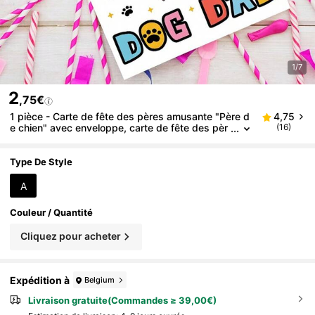
1/7
2
,75€
1 pièce - Carte de fête des pères amusante "Père d
4,75
e chien" avec enveloppe, carte de fête des pèr
(16)
es mignonne pour les papas de chien, carte uni
que pour les amateurs d'animaux de compagnie
Type De Style
A
Couleur / Quantité
Cliquez pour acheter
Expédition à
Belgium
Livraison gratuite(Commandes ≥ 39,00€)