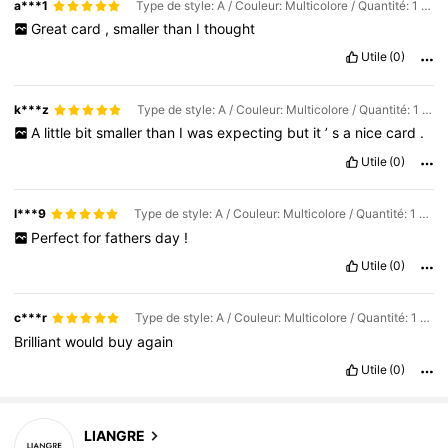
a***1
Type de style: A / Couleur: Multicolore / Quantité: 1 Set
Great
card
,
smaller
than
I
thought
Utile
(0)
k***z
Type de style: A / Couleur: Multicolore / Quantité: 1 Set
A
little
bit
smaller
than
I
was
expecting
but
it
’
s
a
nice
card
.
Utile
(0)
l***9
Type de style: A / Couleur: Multicolore / Quantité: 1 Set
Perfect
for
fathers
day
!
Utile
(0)
c***r
Type de style: A / Couleur: Multicolore / Quantité: 1 Set
Brilliant
would
buy
again
Utile
(0)
LIANGRE