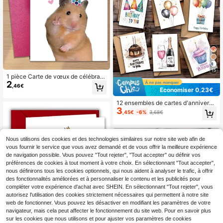
15
1 pièce Carte de vœux de célébrati
2
on "Princesse d'anniversaire" - Vœ
,46€
Économiser 0,23€
ux adorables pour la fille et les proc
hes (4,33 x 6,29 pouces + envelopp
12 ensembles de cartes d'anniversa
e) Design de couronne florale de ha
3
ire en papier de haute qualité au de
ute qualité Convient pour la famille,
,45€
-6%
3,68€
sign coloré, comprenant 6 cartes et
les amis et les occasions spéciales
6 enveloppes, convenant à la famill
e, aux amis, aux collègues, aux ens
eignants, aux camarades de classe,
Nous utilisons des cookies et des technologies similaires sur notre site web afin de
peuvent être utilisées pour la Saint-
vous fournir le service que vous avez demandé et de vous offrir la meilleure expérience
Valentin, Pâques, la célébration d'a
de navigation possible. Vous pouvez "Tout rejeter", "Tout accepter" ou définir vos
nniversaire et la décoration de vœu
préférences de cookies à tout moment à votre choix. En sélectionnant "Tout accepter",
x d'anniversaire
nous définirons tous les cookies optionnels, qui nous aident à analyser le trafic, à offrir
des fonctionnalités améliorées et à personnaliser le contenu et les publicités pour
compléter votre expérience d'achat avec SHEIN. En sélectionnant "Tout rejeter", vous
autorisez l'utilisation des cookies strictement nécessaires qui permettent à notre site
web de fonctionner. Vous pouvez les désactiver en modifiant les paramètres de votre
navigateur, mais cela peut affecter le fonctionnement du site web. Pour en savoir plus
sur les cookies que nous utilisons et pour ajuster vos paramètres de cookies