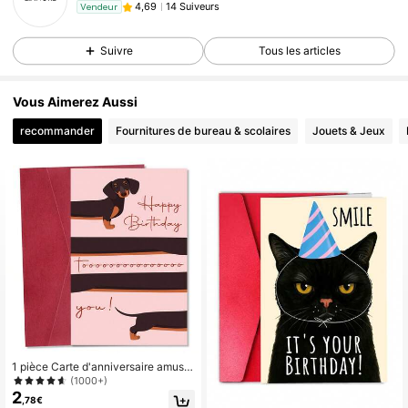
14 Suiveurs
4,69
Vendeur
Suivre
Tous les articles
Vous Aimerez Aussi
recommander
Fournitures de bureau & scolaires
Jouets & Jeux
1 pièce Carte d'anniversaire amusa
nte de teckel avec enveloppe - Car
(1000+)
te de vœux en papier avec design d
2
,78€
e chiot unique, parfaite pour la famil