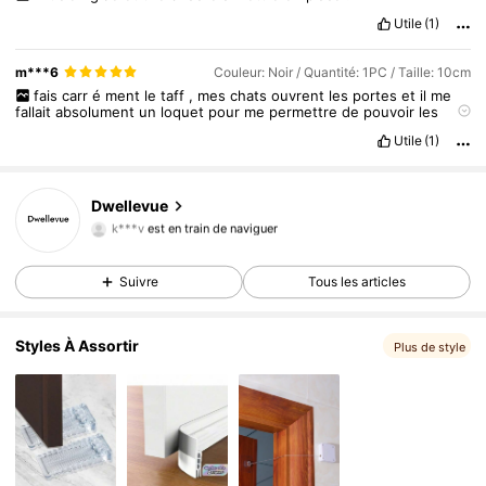
Utile
(1)
m***6
Couleur: Noir / Quantité: 1PC / Taille: 10cm
fais
carr
é
ment
le
taff
,
mes
chats
ouvrent
les
portes
et
il
me
fallait
absolument
un
loquet
pour
me
permettre
de
pouvoir
les
laisser
entre
ouvertes
sans
les
retrouver
dans
les
pi
è
ces
alors
Utile
(1)
parfait
!
Dwellevue
61K Suiveurs
4,85
k***v
est en train de naviguer
61K Suiveurs
4,85
Suivre
Tous les articles
61K Suiveurs
4,85
61K Suiveurs
4,85
Styles À Assortir
Plus de style
61K Suiveurs
4,85
61K Suiveurs
4,85
61K Suiveurs
4,85
61K Suiveurs
4,85