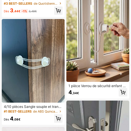
être en acier inoxydable robuste - V
#3 BEST-SELLERS
de Quotidiennement Quincaillerie et serrures de po
errous antivent multi-tailles unicolo
3
re avec design renforcé en argent/n
Dès
,44€
-1%
3,48€
oir (Accessoires de quincaillerie de
sécurité domestique de qualité com
merciale)
1 pièce Verrou de sécurité enfant m
ultifonction blanc avec butée, pour
4
,34€
portes de placard, fenêtres, réfrigér
ateurs et portes coulissantes.
4/10 pièces Sangle souple et transp
arente Verrou de enfant multifonctio
#1 BEST-SELLERS
de ABS Quincaillerie et serrures de porte
n
4
Dès
,08€