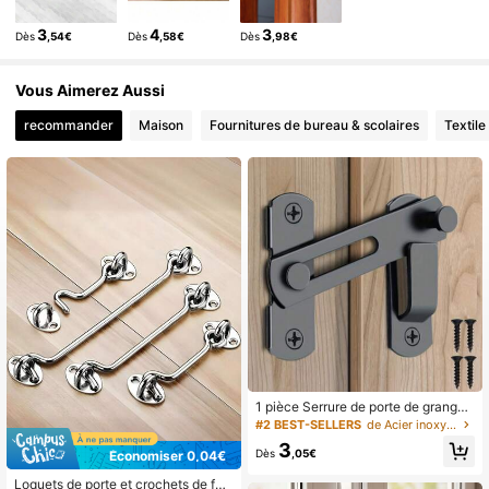
61K Suiveurs
4,85
3
4
3
Dès
,54€
Dès
,58€
Dès
,98€
61K Suiveurs
4,85
61K Suiveurs
4,85
Vous Aimerez Aussi
recommander
Maison
Fournitures de bureau & scolaires
Textile
1 pièce Serrure de porte de grange
en acier inoxydable - Loquet de por
#2 BEST-SELLERS
de Acier inoxydable Poignées de porte et serrures
te coulissante réversible à 180°, con
3
vient pour garage, salle de bain, por
Dès
,05€
Économiser 0,04€
tes pour animaux de compagnie et f
enêtres
Loquets de porte et crochets de fen