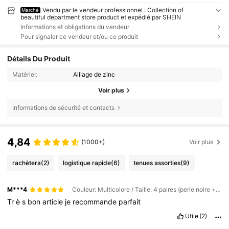
Vendu par le vendeur professionnel : Collection of
Marché
beautiful department store product et expédié par SHEIN
Informations et obligations du vendeur
Pour signaler ce vendeur et/ou ce produit
Détails Du Produit
Matériel:
Alliage de zinc
Voir plus
Informations de sécurité et contacts
4,84
(1000+)
Voir plus
rachètera
(2)
logistique rapide
(6)
tenues assorties
(9)
M***4
Couleur: Multicolore / Taille: 4 paires (perle noire + noir bronze)
Tr
è
s
bon
article
je
recommande
parfait
Utile
(2)