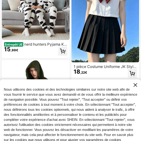
nerd hunters Pyjama Kig
Entrepôt UE
15
urumi pour adulte, peluche unisexe
,99€
déguisement de costume animal va
che
1 pièce Costume Uniforme JK Style
18
Scolaire Japonais Frais et Doux Col
,22€
Noir Blanc Marin Automne
Nous utilisons des cookies et des technologies similaires sur notre site web afin de
vous fournir le service que vous avez demandé et de vous offrir la meilleure expérience
de navigation possible. Vous pouvez "Tout rejeter", "Tout accepter" ou définir vos
préférences de cookies à tout moment à votre choix. En sélectionnant "Tout accepter",
nous définirons tous les cookies optionnels, qui nous aident à analyser le trafic, à offrir
des fonctionnalités améliorées et à personnaliser le contenu et les publicités pour
compléter votre expérience d'achat avec SHEIN. En sélectionnant "Tout rejeter", vous
autorisez l'utilisation des cookies strictement nécessaires qui permettent à notre site
web de fonctionner. Vous pouvez les désactiver en modifiant les paramètres de votre
navigateur, mais cela peut affecter le fonctionnement du site web. Pour en savoir plus
sur les cookies que nous utilisons et pour ajuster vos paramètres de cookies