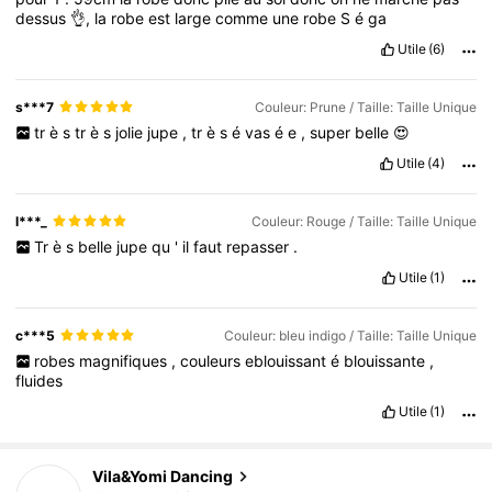
dessus
👌,
la
robe
est
large
comme
une
robe
S
é
ga
Utile
(6)
s***7
Couleur: Prune / Taille: Taille Unique
tr
è
s
tr
è
s
jolie
jupe
,
tr
è
s
é
vas
é
e
,
super
belle
😍
Utile
(4)
l***_
Couleur: Rouge / Taille: Taille Unique
Tr
è
s
belle
jupe
qu
'
il
faut
repasser
.
Utile
(1)
c***5
Couleur: bleu indigo / Taille: Taille Unique
robes
magnifiques
,
couleurs
eblouissant
é
blouissante
,
fluides
Utile
(1)
Vila&Yomi Dancing