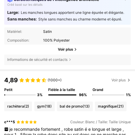
Créé basé sur les détails
Large:
Les manches longues apportent une ligne épurée et élégante.
Sans manches:
Style sans manches au charme moderne et épuré.
Matériel:
Satin
Composition:
100% Polyester
Voir plus
Informations de sécurité et contacts
4,89
(1000+)
Voir plus
Petit
Fidèle à la taille
Grand
3%
96%
1%
rachètera
(2)
gym
(18)
bal de promo
(13)
magnifique
(21)
c***5
Couleur: Blanc / Taille: Taille Unique
je
recommande
fortement
,
robe
satin
é
e
longue
et
large
,
pour
1
.
59cm
la
robe
donc
pile
au
sol
donc
on
ne
marche
pas