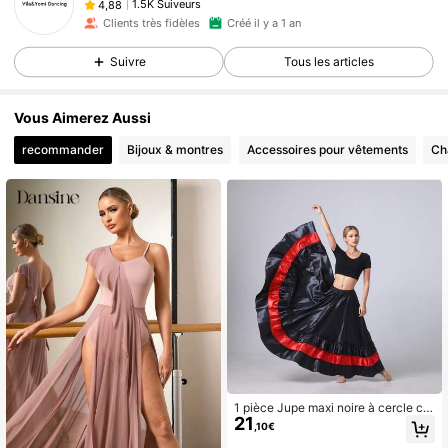
1.5K Suiveurs
4,88
Clients très fidèles
Créé il y a 1 an
Suivre
Tous les articles
Vous Aimerez Aussi
recommander
Bijoux & montres
Accessoires pour vêtements
Ch
1 pièce Jupe maxi noire à cercle co
21
mplet, style bohème fluide pour la d
,10€
anse du ventre, en satin léger, éléga