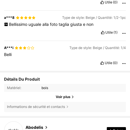
Utile
(0)
a***8
Type de style: Beige / Quantité: 1/2-1pc
Bellissimo
uguale
alla
foto
taglia
giusta
e
non
Utile
(1)
A***i
Type de style: Beige / Quantité: 1/4
Belli
Utile
(0)
Détails Du Produit
Matériel:
bois
Voir plus
Informations de sécurité et contacts
38K Suiveurs
4,88
Abodelis