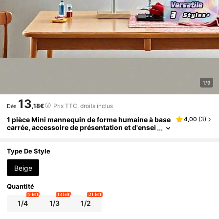
1/9
13
,18€
Prix TTC, droits inclus
Dès
1 pièce Mini mannequin de forme humaine à base
4,00
(
3
)
carrée, accessoire de présentation et d'ensei
gnement des vêtements
Type De Style
Beige
Quantité
9 left
13 left
21 left
1/4
1/3
1/2