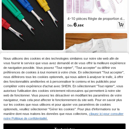
4-10 pièces Règle de proportion de
vêtement en PVC, outil multifonctio
6
Dès
,68€
nnel de gabarit de dessin pour la co
nfection de courbes de découpe, ac
cessoire de couture DIY
Découd-tout coloré, aiguille de déc
oud-tout, outil de découd-tout, acc
Nous utilisons des cookies et des technologies similaires sur notre site web afin de
2
,87€
essoires de couture multiples, convi
vous fournir le service que vous avez demandé et de vous offrir la meilleure expérience
ent pour la couture, la broderie, le p
de navigation possible. Vous pouvez "Tout rejeter", "Tout accepter" ou définir vos
oint de croix, les loisirs créatifs, le re
préférences de cookies à tout moment à votre choix. En sélectionnant "Tout accepter",
trait d'étiquettes de vêtements
nous définirons tous les cookies optionnels, qui nous aident à analyser le trafic, à offrir
des fonctionnalités améliorées et à personnaliser le contenu et les publicités pour
compléter votre expérience d'achat avec SHEIN. En sélectionnant "Tout rejeter", vous
autorisez l'utilisation des cookies strictement nécessaires qui permettent à notre site
web de fonctionner. Vous pouvez les désactiver en modifiant les paramètres de votre
navigateur, mais cela peut affecter le fonctionnement du site web. Pour en savoir plus
sur les cookies que nous utilisons et pour ajuster vos paramètres de cookies
optionnels, veuillez sélectionner "Gérer les cookies". Pour plus d'informations sur la
manière dont nous traitons les données que nous collectons,
cliquez ici pour consulter
notre Politique de confidentialité.
4/5/8 pièces Règle pour T-shirt, Out
il d'alignement de T-shirt, Règle pou
3
Dès
,43€
r alignement de vinyle, Convient au